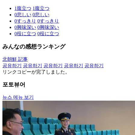
1
腹立つ
1
腹立つ
0
悲しい
0
悲しい
0
すっきり
0
すっきり
0
興味深い
0
興味深い
0
役に立つ
0
役に立つ
みんなの感想ランキング
北朝鮮 記事
공유하기
공유하기
공유하기
공유하기
공유하기
リンクコピーが完了しました。
포토뷰어
뉴스 메뉴 보기