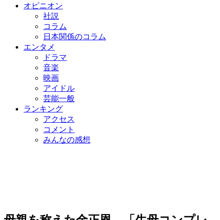
オピニオン
社説
コラム
日本関係のコラム
エンタメ
ドラマ
音楽
映画
アイドル
芸能一般
ランキング
アクセス
コメント
みんなの感想
母親を称えた金正恩…「生母コンプレ