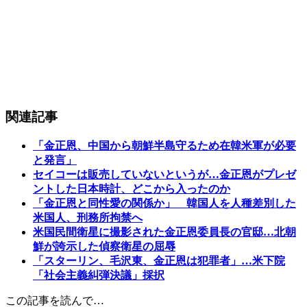
関連記事
「金正恩、中国から朝鮮半島守るため在韓米軍が必要
と発言」
セイコーは販売していないというが…金正恩がプレゼ
ントした日本時計、どこから入ったのか
「金正恩と同性愛の関係か」 韓国人を人種差別した
米国人、刑務所拘禁へ
米国民間衛星に撮影された金正恩委員長の官邸…北朝
鮮が誇示した偵察衛星の屈辱
「スターリン、毛沢東、金正恩は犯罪者」…米下院
「社会主義糾弾決議」採択
この記事を読んで…