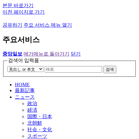
본문 바로가기
이전 페이지로 가기
공유하기
주요 서비스 메뉴 열기
주요서비스
중앙일보
메가메뉴로 돌아가기
닫기
검색어 입력폼
검색
HOME
最新記事
ニュース
政治
経済
国際・日本
北朝鮮
社会・文化
スポーツ