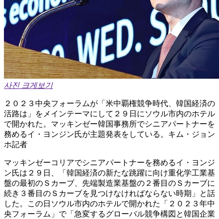
사진 크게보기
２０２３中央フォーラムが「米中覇権競争時代、韓国経済の
活路は」をメインテーマにして２９日にソウル市内のホテル
で開かれた。マッキンゼー韓国事務所でシニアパートナーを
務めるイ・ヨンジン氏が主題発表をしている。キム・ジョン
ホ記者
マッキンゼーコリアでシニアパートナーを務めるイ・ヨンジ
ン氏は２９日、「韓国経済の新たな跳躍に向け重化学工業基
盤の最初のＳカーブ、先端製造業基盤の２番目のＳカーブに
続き３番目のＳカーブを見つけなければならない時期」と話
した。この日ソウル市内のホテルで開かれた「２０２３年中
央フォーラム」で「急変するグローバル競争構図と韓国企業