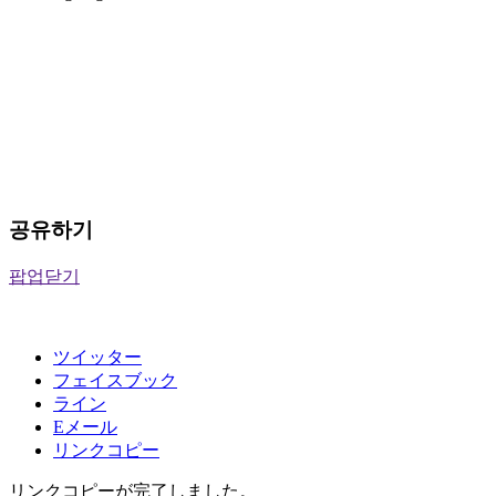
공유하기
팝업닫기
ツイッター
フェイスブック
ライン
Eメール
リンクコピー
リンクコピーが完了しました。