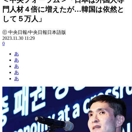
門人材４倍に増えたが…韓国は依然と
して５万人」
ⓒ 中央日報/中央日報日本語版
2023.11.30 11:29
0
あ
あ
あ
あ
あ