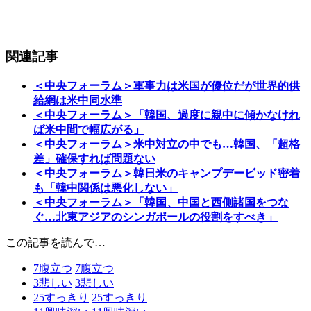
関連記事
＜中央フォーラム＞軍事力は米国が優位だが世界的供
給網は米中同水準
＜中央フォーラム＞「韓国、過度に親中に傾かなけれ
ば米中間で幅広がる」
＜中央フォーラム＞米中対立の中でも…韓国、「超格
差」確保すれば問題ない
＜中央フォーラム＞韓日米のキャンプデービッド密着
も「韓中関係は悪化しない」
＜中央フォーラム＞「韓国、中国と西側諸国をつな
ぐ…北東アジアのシンガポールの役割をすべき」
この記事を読んで…
7
腹立つ
7
腹立つ
3
悲しい
3
悲しい
25
すっきり
25
すっきり