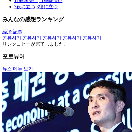
11
興味深い
11
興味深い
3
役に立つ
3
役に立つ
みんなの感想ランキング
経済 記事
공유하기
공유하기
공유하기
공유하기
공유하기
リンクコピーが完了しました。
포토뷰어
뉴스 메뉴 보기