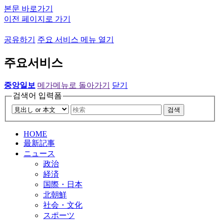
본문 바로가기
이전 페이지로 가기
공유하기
주요 서비스 메뉴 열기
주요서비스
중앙일보
메가메뉴로 돌아가기
닫기
검색어 입력폼
검색
HOME
最新記事
ニュース
政治
経済
国際・日本
北朝鮮
社会・文化
スポーツ