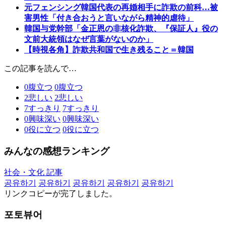
元フェンシング韓国代表の再婚相手に詐欺の前科…被
害男性「付き合おうと言いながら精神的虐待」
韓国与党幹部「金正恩の非核化詐欺、『保証人』役の
文前大統領はなぜ言葉がないのか」
【時視各角】詐欺共和国で生き残ること＝韓国
この記事を読んで…
0
腹立つ
0
腹立つ
2
悲しい
2
悲しい
7
すっきり
7
すっきり
0
興味深い
0
興味深い
0
役に立つ
0
役に立つ
みんなの感想ランキング
社会・文化 記事
공유하기
공유하기
공유하기
공유하기
공유하기
リンクコピーが完了しました。
포토뷰어