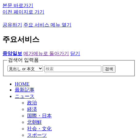
본문 바로가기
이전 페이지로 가기
공유하기
주요 서비스 메뉴 열기
주요서비스
중앙일보
메가메뉴로 돌아가기
닫기
검색어 입력폼
검색
HOME
最新記事
ニュース
政治
経済
国際・日本
北朝鮮
社会・文化
スポーツ