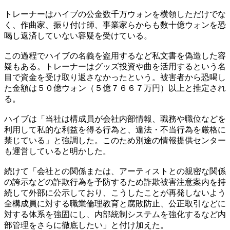
トレーナーはハイブの公金数千万ウォンを横領しただけでな
く、作曲家、振り付け師、事業家らからも数十億ウォンを恐
喝し返済していない容疑を受けている。
この過程でハイブの名義を盗用するなど私文書を偽造した容
疑もある。トレーナーはグッズ投資や曲を活用するという名
目で資金を受け取り返さなかったという。被害者から恐喝し
た金額は５０億ウォン（５億７６６７万円）以上と推定され
る。
ハイブは「当社は構成員が会社内部情報、職務や職位などを
利用して私的な利益を得る行為と、違法・不当行為を厳格に
禁じている」と強調した。このため別途の情報提供センター
も運営していると明かした。
続けて「会社との関係または、アーティストとの親密な関係
の誇示などの詐欺行為を予防するため詐欺被害注意案内を持
続して外部に公示しており、こうしたことが再発しないよう
全構成員に対する職業倫理教育と腐敗防止、公正取引などに
対する体系を強固にし、内部統制システムを強化するなど内
部管理をさらに徹底したい」と付け加えた。