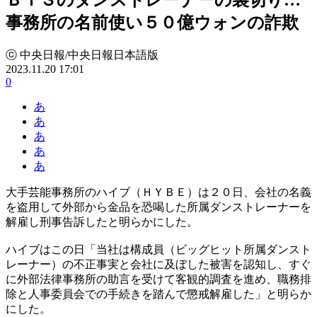
事務所の名前使い５０億ウォンの詐欺
ⓒ 中央日報/中央日報日本語版
2023.11.20 17:01
0
あ
あ
あ
あ
あ
大手芸能事務所のハイブ（ＨＹＢＥ）は２０日、会社の名義
を盗用して外部から金品を恐喝した所属ダンストレーナーを
解雇し刑事告訴したと明らかにした。
ハイブはこの日「当社は構成員（ビッグヒット所属ダンスト
レーナー）の不正事実と会社に及ぼした被害を認知し、すぐ
に外部法律事務所の助言を受けて客観的調査を進め、職務排
除と人事委員会での手続きを踏んで懲戒解雇した」と明らか
にした。