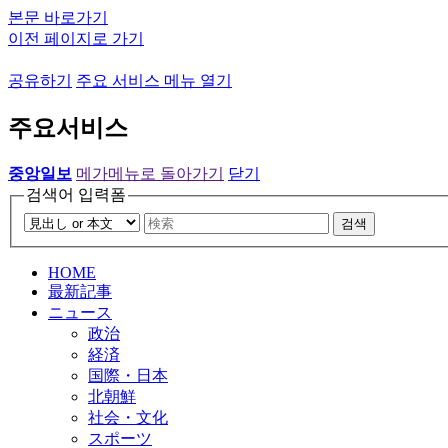
본문 바로가기
이전 페이지로 가기
공유하기
주요 서비스 메뉴 열기
주요서비스
중앙일보
메가메뉴로 돌아가기
닫기
검색어 입력폼
검색
HOME
最新記事
ニュース
政治
経済
国際・日本
北朝鮮
社会・文化
スポーツ