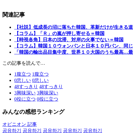
関連記事
【社説】低成長の沼に落ちた韓国、革新だけが生きる道
【コラム】「Ｒ」の嵐が押し寄せる＝韓国
【時視各角】日本の沈滞、対岸の火事でない＝韓国
【コラム】韓国１０ウォンパンと日本１０円パン、同じ
「韓国の輸出品目集中度、世界１０大国のうち最高…最
この記事を読んで…
1
腹立つ
1
腹立つ
0
悲しい
0
悲しい
48
すっきり
48
すっきり
3
興味深い
3
興味深い
0
役に立つ
0
役に立つ
みんなの感想ランキング
オピニオン 記事
공유하기
공유하기
공유하기
공유하기
공유하기