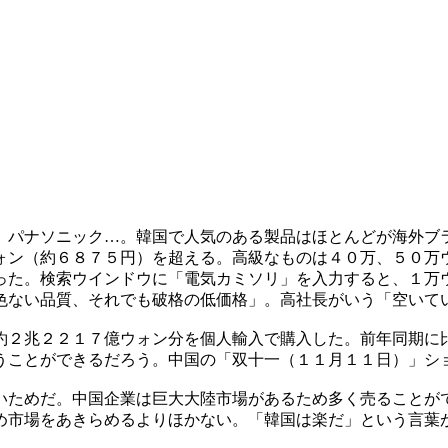
、パナソニック…。韓国で人気のある製品はほとんどが海外ブ
ォン（約６８７５円）を超える。高級なものは４０万、５０万
った。検索ウインドウに「電気カミソリ」を入力すると、１万
色ない品質、それでも破格の低価格」。高社長がいう「空いて
約２兆２２１７億ウォン分を個人輸入で購入した。前年同期に
うことができるだろう。中国の「双十一（１１月１１日）」シ
いためだ。中国企業は巨大大陸市場があるため多く売ることが
め市場をあきらめるよりほかない。「韓国は楽だ」という言葉