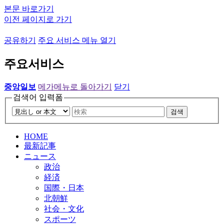
본문 바로가기
이전 페이지로 가기
공유하기
주요 서비스 메뉴 열기
주요서비스
중앙일보
메가메뉴로 돌아가기
닫기
검색어 입력폼
검색
HOME
最新記事
ニュース
政治
経済
国際・日本
北朝鮮
社会・文化
スポーツ