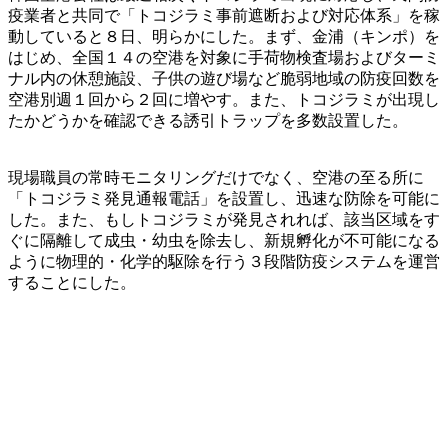
疫業者と共同で「トコジラミ事前遮断および対応体系」を稼
動していると８日、明らかにした。まず、金浦（キンポ）を
はじめ、全国１４の空港を対象に手荷物検査場およびターミ
ナル内の休憩施設、子供の遊び場など脆弱地域の防疫回数を
空港別週１回から２回に増やす。また、トコジラミが出現し
たかどうかを確認できる誘引トラップを多数設置した。
現場職員の常時モニタリングだけでなく、空港の至る所に
「トコジラミ発見通報電話」を設置し、迅速な防除を可能に
した。また、もしトコジラミが発見されれば、該当区域をす
ぐに隔離して成虫・幼虫を除去し、新規孵化が不可能になる
ように物理的・化学的駆除を行う３段階防疫システムを運営
することにした。