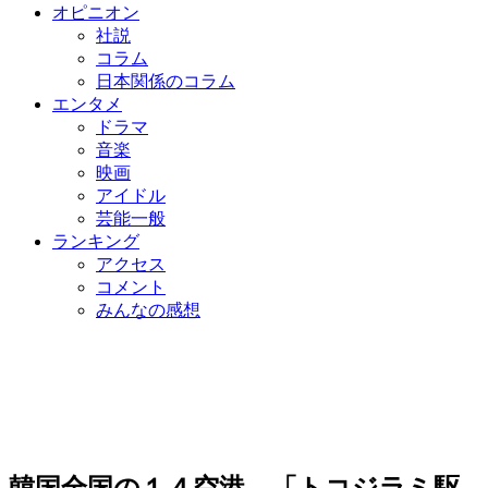
オピニオン
社説
コラム
日本関係のコラム
エンタメ
ドラマ
音楽
映画
アイドル
芸能一般
ランキング
アクセス
コメント
みんなの感想
韓国全国の１４空港、「トコジラミ駆