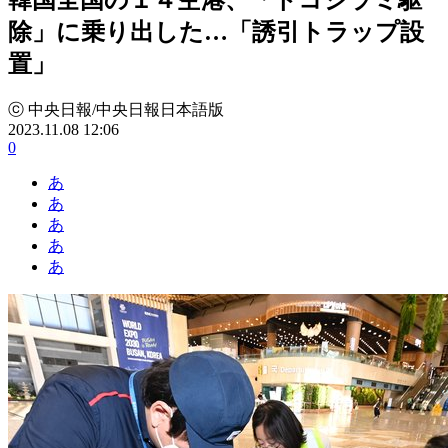
除」に乗り出した…「誘引トラップ設
置」
ⓒ 中央日報/中央日報日本語版
2023.11.08 12:06
0
あ
あ
あ
あ
あ