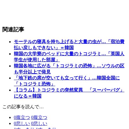
関連記事
モーテルの寝具を持ち上げると大量の虫が…「宿泊費
払い戻しもできない」＝韓国
韓国の大学寮のベッドに大量のトコジラミ…「英国人
学生が使用した部屋」
韓国各地に広がる「トコジラミの恐怖」…ソウルの区
も半分以上で発見
「地下鉄の席が空いても立って行く」…韓国全国に
「トコジラミ恐怖」
【コラム】トコジラミの突然変異 「スーパーバグ」
になる＝韓国
この記事を読んで…
0
腹立つ
0
腹立つ
0
悲しい
0
悲しい