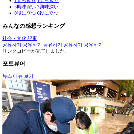
1
すっきり
1
すっきり
3
興味深い
3
興味深い
0
役に立つ
0
役に立つ
みんなの感想ランキング
社会・文化 記事
공유하기
공유하기
공유하기
공유하기
공유하기
リンクコピーが完了しました。
포토뷰어
뉴스 메뉴 보기