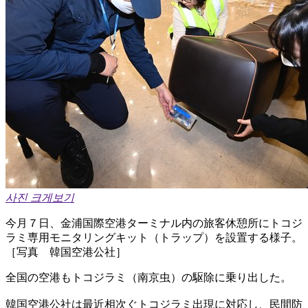
사진 크게보기
今月７日、金浦国際空港ターミナル内の旅客休憩所にトコジ
ラミ専用モニタリングキット（トラップ）を設置する様子。
［写真 韓国空港公社］
全国の空港もトコジラミ（南京虫）の駆除に乗り出した。
韓国空港公社は最近相次ぐトコジラミ出現に対応し、民間防