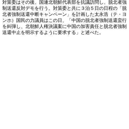
対策委はその後、国連北朝鮮代表部を抗議訪問し、脱北者強
制送還反対デモを行う。対策委と共に３泊５日の日程の「脱
北者強制送還中断キャンペーン」を計画した太永浩（テ・ヨ
ンホ）国民の力議員はこの日、「中国の脱北者強制送還蛮行
を糾弾し、北朝鮮人権決議案に中国の加害責任と脱北者強制
送還中止を明示するように要求する」と述べた。