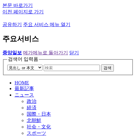
본문 바로가기
이전 페이지로 가기
공유하기
주요 서비스 메뉴 열기
주요서비스
중앙일보
메가메뉴로 돌아가기
닫기
검색어 입력폼
검색
HOME
最新記事
ニュース
政治
経済
国際・日本
北朝鮮
社会・文化
スポーツ