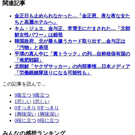
関連記事
金正日も止められなかった…「金正恩、夜な夜な女た
ちと高麗ホテルへ」
キム・ジュエ、金与正、李雪主にだまされた…「北朝
鮮女性パワー」は錯視
韓国政府、北が最も嫌うカード取り出す…金与正は
「汚物」と表現
平壌の真ん中に「糞トラック」の列…自称核保有国の
「堆肥戦闘」
北朝鮮「ヤクザサッカー」の内部事情…日本メディア
「労働鍛錬隊送りになる可能性も」
この記事を読んで…
9
腹立つ
9
腹立つ
1
悲しい
1
悲しい
0
すっきり
0
すっきり
1
興味深い
1
興味深い
0
役に立つ
0
役に立つ
みんなの感想ランキング