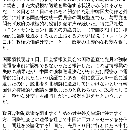
に続き、また大規模な送還を準備する状況がみられるから
だ。１３日と２７日にそれぞれ開かれた駐中韓国大使館と外
交部に対する国会外交統一委員会の国政監査でも、与野党を
問わず政府の積極的な役割を促す声が続いた。特に尹相炫
（ユン・サンヒョン）国民の力議員は「（中国を相手に）積
極的に強制送還をするなと主張するのが尹錫悦（ユン・ソク
ヨル）政権の価値外交だ」とし、政府の主導的な役割を促し
た。
国家情報院は１日、国会情報委員会の国政監査で先月の強制
送還を事前に認知できなかったと報告した。これは情報戦の
失敗の結果だが、中国の強制送還決定がそれだけ隠密かつ電
撃的に行われたという傍証でもある。特に数百人を一度に送
還したのは、脱北者を北朝鮮に送還してはいけないという韓
国側の持続的な要請を無視したのと変わらない。政府として
も「静かな外交」を維持しがたい状況を迎えたということ
だ。
政府は強制送還を阻止するための対中外交協議に注力する一
方、国際社会との連帯を通じて中国に圧力メッセージを発信
し、問題を公論化する計画だ。先月３０日に行われた米中北