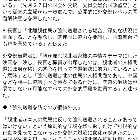
いる」（先月２７日の国会外交統一委員会総合国政監査）と
いう従来の立場から一歩進んで、公開的に外交部レベルの問
題解決意志を表したのだ。
朴長官は「北離脱住民が強制送還される場合、深刻な状況に
直面することを懸念し、関連国に協力を要請し、国際舞台で
も声を高めている」と伝えた。
外交部当局者は「胸が痛む脱北者家族の事情をテーマにした
映画を上映し、長官と職員が出席したのは、脱北者の人権問
題に政府が格別の関心を持って問題解決に努力しているとい
う意味」とし「強制送還は北の住民の人権問題であり、中国
などを相手に協議すべき事案であるだけに、問題の解決は容
易ではないが可能なすべての外交的手段を動員する」と述べ
た。
◆「強制送還を防ぐのが価値外交」
「脱北者が本人の意思に反して強制送還されることがあって
はいけない」という原則的な立場を繰り返すだけで可視的な
行動を見せてこなかった外交部の対応に変化が起きたのは、
中国が先月９日、およそ５００人の脱北者を強制送還したの