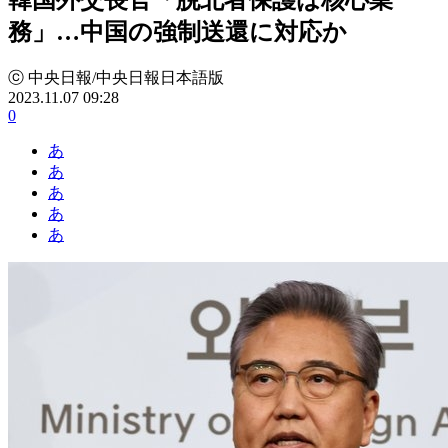
務」…中国の強制送還に対応か
ⓒ 中央日報/中央日報日本語版
2023.11.07 09:28
0
あ
あ
あ
あ
あ