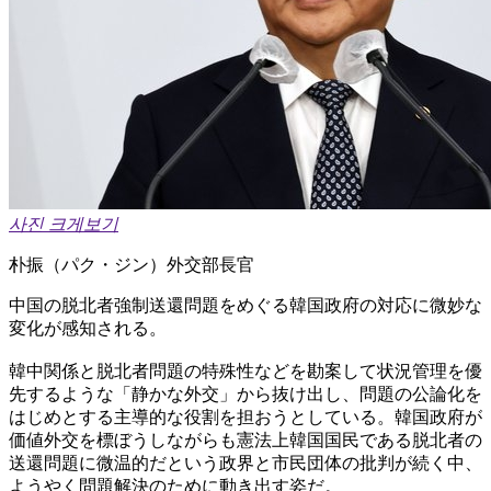
사진 크게보기
朴振（パク・ジン）外交部長官
中国の脱北者強制送還問題をめぐる韓国政府の対応に微妙な
変化が感知される。
韓中関係と脱北者問題の特殊性などを勘案して状況管理を優
先するような「静かな外交」から抜け出し、問題の公論化を
はじめとする主導的な役割を担おうとしている。韓国政府が
価値外交を標ぼうしながらも憲法上韓国国民である脱北者の
送還問題に微温的だという政界と市民団体の批判が続く中、
ようやく問題解決のために動き出す姿だ。