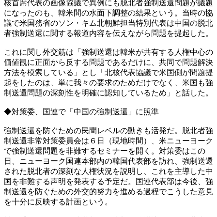
核首席代表の画像協議で異例にも脱北者強制送還問題が議題
になったのも、韓米間の水面下調整の結果という。当時の協
議で米国務省のソン・キム北朝鮮担当特別代表は中国の脱北
者強制送還に関する報道内容を伝えながら問題を提起した。
これに関し外交筋は「強制送還は韓米が共有する人権中心の
価値観に正面から反する問題であるだけに、共同で問題解決
方法を模索している」とし「北核代表協議で米国側が問題提
起をしたのは、単に我々の要求のためだけでなく、米国も強
制送還問題の深刻性を明確に認知しているため」と話した。
◆対策委、国連で「中国の強制送還」に照準
強制送還を防ぐための民間レベルの動きも活発だ。脱北者強
制送還非常対策委員会は６日（現地時間）、米ニューヨーク
で強制送還問題を非難するセミナーを開く。対策委はこの
日、ニューヨーク国連本部内の韓国代表部を訪れ、強制送還
された脱北者の深刻な人権状況を説明し、これを主導した中
国を非難する声明を発表する予定だ。国連代表部は今後、強
制送還を防ぐための外交的努力を進める過程でこうした意見
を十分に反映する計画という。