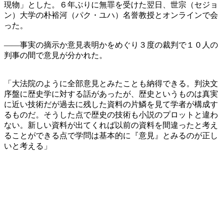
現物」とした。６年ぶりに無罪を受けた翌日、世宗（セジョ
ン）大学の朴裕河（パク・ユハ）名誉教授とオンラインで会
った。
――事実の摘示か意見表明かをめぐり３度の裁判で１０人の
判事の間で意見が分かれた。
「大法院のように全部意見とみたことも納得できる。判決文
序盤に歴史学に対する話があったが、歴史というものは真実
に近い技術だが過去に残した資料の片鱗を見て学者が構成す
るものだ。そうした点で歴史の技術も小説のプロットと違わ
ない。新しい資料が出てくれば以前の資料を間違ったと考え
ることができる点で学問は基本的に『意見』とみるのが正し
いと考える」