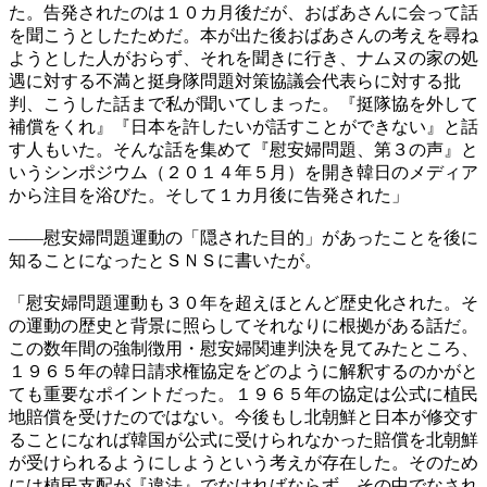
た。告発されたのは１０カ月後だが、おばあさんに会って話
を聞こうとしたためだ。本が出た後おばあさんの考えを尋ね
ようとした人がおらず、それを聞きに行き、ナムヌの家の処
遇に対する不満と挺身隊問題対策協議会代表らに対する批
判、こうした話まで私が聞いてしまった。『挺隊協を外して
補償をくれ』『日本を許したいが話すことができない』と話
す人もいた。そんな話を集めて『慰安婦問題、第３の声』と
いうシンポジウム（２０１４年５月）を開き韓日のメディア
から注目を浴びた。そして１カ月後に告発された」
――慰安婦問題運動の「隠された目的」があったことを後に
知ることになったとＳＮＳに書いたが。
「慰安婦問題運動も３０年を超えほとんど歴史化された。そ
の運動の歴史と背景に照らしてそれなりに根拠がある話だ。
この数年間の強制徴用・慰安婦関連判決を見てみたところ、
１９６５年の韓日請求権協定をどのように解釈するのかがと
ても重要なポイントだった。１９６５年の協定は公式に植民
地賠償を受けたのではない。今後もし北朝鮮と日本が修交す
ることになれば韓国が公式に受けられなかった賠償を北朝鮮
が受けられるようにしようという考えが存在した。そのため
には植民支配が『違法』でなければならず、その中でなされ