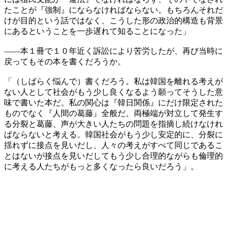
たことが『強制』にならなければならない。もちろんそれだ
けが目的という話ではなく、こうした形の政治的構造も背景
にあるということを一歩遅れて知ることになった」
――本１冊で１０年近く訴訟により苦労したが、再び当時に
戻ってもその本を書くだろうか。
「（しばらく悩んで）書くだろう。私は韓国を離れる考えが
ない人として社会がもう少し良くなるよう願ってそうした意
味で書いた本だ。私の関心は『韓日関係』にだけ限定された
ものでなく『人間の葛藤』全般だ。両極端が対立して発生す
る分裂と葛藤、声が大きい人たちの問題を指摘し続けなけれ
ばならないと考える。韓国社会がもう少し安定的に、分裂に
揺れずに接点を見いだし、人々の考えがすべて同じであるこ
とはないが接点を見いだしてもう少し合理的ながらも倫理的
に考える人たちがもっと多くなったら良いだろう」。