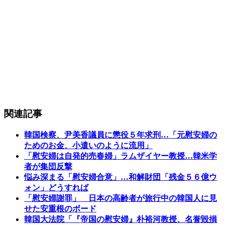
関連記事
韓国検察、尹美香議員に懲役５年求刑…「元慰安婦の
ためのお金、小遣いのように流用」
「慰安婦は自発的売春婦」ラムザイヤー教授…韓米学
者が集団反撃
悩み深まる「慰安婦合意」…和解財団「残金５６億ウ
ォン」どうすれば
「慰安婦謝罪」 日本の高齢者が旅行中の韓国人に見
せた安重根のボード
韓国大法院「『帝国の慰安婦』朴裕河教授、名誉毀損