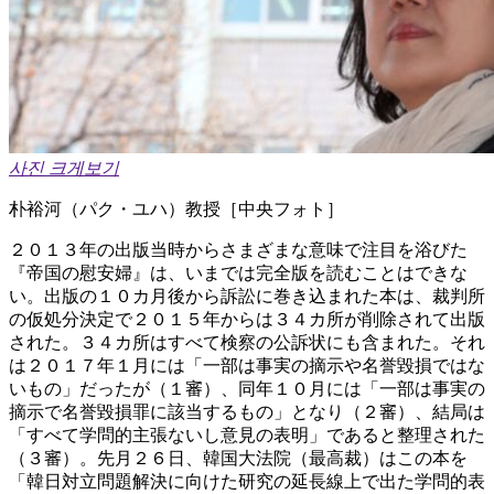
사진 크게보기
朴裕河（パク・ユハ）教授［中央フォト］
２０１３年の出版当時からさまざまな意味で注目を浴びた
『帝国の慰安婦』は、いまでは完全版を読むことはできな
い。出版の１０カ月後から訴訟に巻き込まれた本は、裁判所
の仮処分決定で２０１５年からは３４カ所が削除されて出版
された。３４カ所はすべて検察の公訴状にも含まれた。それ
は２０１７年１月には「一部は事実の摘示や名誉毀損ではな
いもの」だったが（１審）、同年１０月には「一部は事実の
摘示で名誉毀損罪に該当するもの」となり（２審）、結局は
「すべて学問的主張ないし意見の表明」であると整理された
（３審）。先月２６日、韓国大法院（最高裁）はこの本を
「韓日対立問題解決に向けた研究の延長線上で出た学問的表