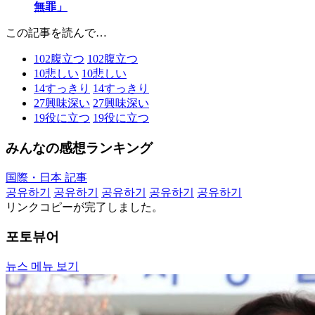
無罪」
この記事を読んで…
102
腹立つ
102
腹立つ
10
悲しい
10
悲しい
14
すっきり
14
すっきり
27
興味深い
27
興味深い
19
役に立つ
19
役に立つ
みんなの感想ランキング
国際・日本 記事
공유하기
공유하기
공유하기
공유하기
공유하기
リンクコピーが完了しました。
포토뷰어
뉴스 메뉴 보기