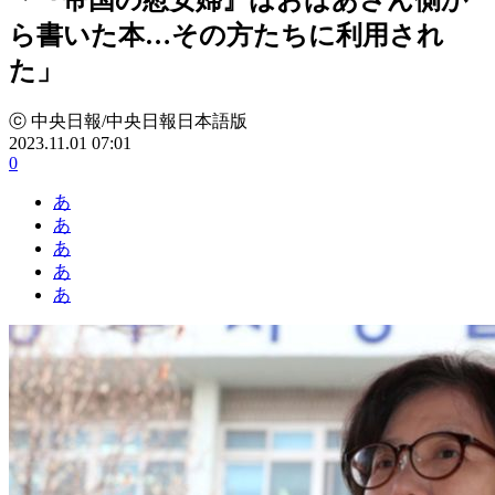
ら書いた本…その方たちに利用され
た」
ⓒ 中央日報/中央日報日本語版
2023.11.01 07:01
0
あ
あ
あ
あ
あ