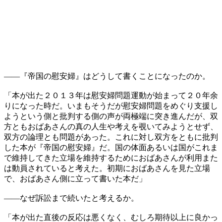
――『帝国の慰安婦』はどうして書くことになったのか。
「本が出た２０１３年は慰安婦問題運動が始まって２０年余
りになった時だ。いまもそうだが慰安婦問題をめぐり支援し
ようという側と批判する側の声が両極端に突き進んだが、双
方ともおばあさんの真の人生や考えを覗いてみようとせず、
双方の論理とも問題があった。これに対し双方をともに批判
した本が『帝国の慰安婦』だ。国の体面あるいは国がこれま
で維持してきた立場を維持するためにおばあさんが利用また
は動員されていると考えた。初期におばあさんを見た立場
で、おばあさん側に立って書いた本だ」
――なぜ訴訟まで続いたと考えるか。
「本が出た直後の反応は悪くなく、むしろ期待以上に良かっ