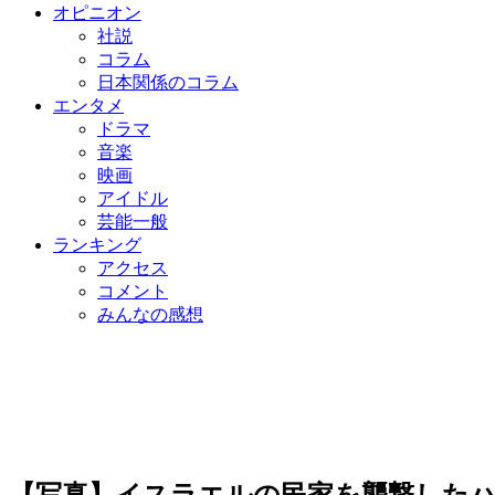
オピニオン
社説
コラム
日本関係のコラム
エンタメ
ドラマ
音楽
映画
アイドル
芸能一般
ランキング
アクセス
コメント
みんなの感想
【写真】イスラエルの民家を襲撃した