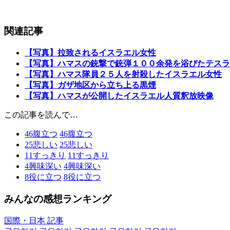
関連記事
【写真】拉致されるイスラエル女性
【写真】ハマスの銃撃で銃弾１００余発を浴びたテスラ
【写真】ハマス隊員２５人を射殺したイスラエル女性
【写真】ガザ地区から立ち上る黒煙
【写真】ハマスが公開したイスラエル人質釈放映像
この記事を読んで…
46
腹立つ
46
腹立つ
25
悲しい
25
悲しい
11
すっきり
11
すっきり
4
興味深い
4
興味深い
8
役に立つ
8
役に立つ
みんなの感想ランキング
国際・日本 記事