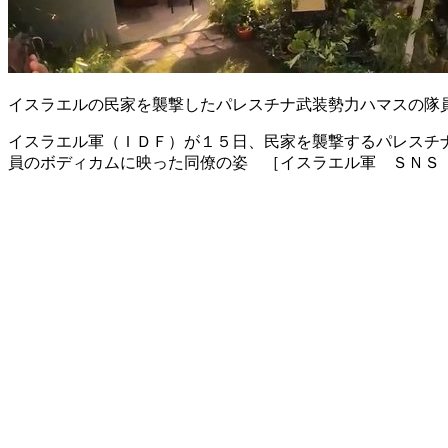
イスラエルの民家を襲撃したパレスチナ武装勢力ハマスの隊
イスラエル軍（ＩＤＦ）が１５日、民家を襲撃するパレスチ
員のボディカムに映った同僚の姿 ［イスラエル軍 ＳＮＳ