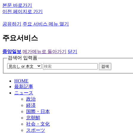
본문 바로가기
이전 페이지로 가기
공유하기
주요 서비스 메뉴 열기
주요서비스
중앙일보
메가메뉴로 돌아가기
닫기
검색어 입력폼
검색
HOME
最新記事
ニュース
政治
経済
国際・日本
北朝鮮
社会・文化
スポーツ