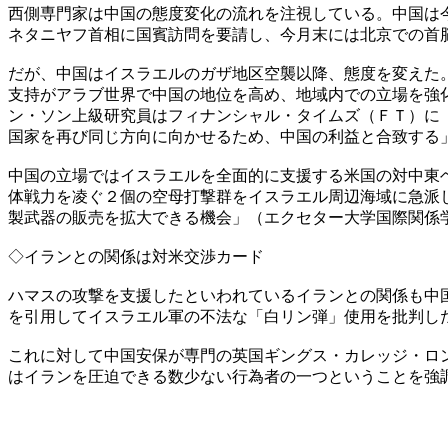
西側専門家は中国の態度変化の流れを注視している。中国は
ネタニヤフ首相に国賓訪問を要請し、今月末には北京での首
だが、中国はイスラエルのガザ地区空襲以降、態度を変えた
支持がアラブ世界で中国の地位を高め、地域内での立場を強
ン・ソン上級研究員はフィナンシャル・タイムズ（ＦＴ）に
国家を再び同じ方向に向かせるため、中国の利益と合致する
中国の立場ではイスラエルを全面的に支援する米国の対中東
体戦力を凌ぐ２個の空母打撃群をイスラエル周辺海域に急派
製武器の販売を拡大できる機会」（エクセター大学国際関係
◇イランとの関係は対米交渉カード
ハマスの攻撃を支援したといわれているイランとの関係も中
を引用してイスラエル軍の不法な「白リン弾」使用を批判し
これに対して中国安保が専門の英国ギングス・カレッジ・ロ
はイランを圧迫できる数少ない行為者の一つということを強