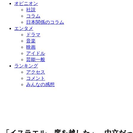
オピニオン
社説
コラム
日本関係のコラム
エンタメ
ドラマ
音楽
映画
アイドル
芸能一般
ランキング
アクセス
コメント
みんなの感想
「イスラエル、度を越した」…中立だ