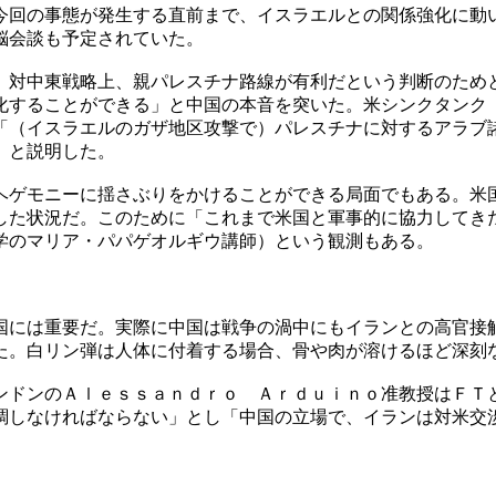
今回の事態が発生する直前まで、イスラエルとの関係強化に動
脳会談も予定されていた。
。対中東戦略上、親パレスチナ路線が有利だという判断のため
化することができる」と中国の本音を突いた。米シンクタンク
「（イスラエルのガザ地区攻撃で）パレスチナに対するアラブ
」と説明した。
ヘゲモニーに揺さぶりをかけることができる局面でもある。米
した状況だ。このために「これまで米国と軍事的に協力してき
学のマリア・パパゲオルギウ講師）という観測もある。
国には重要だ。実際に中国は戦争の渦中にもイランとの高官接
た。白リン弾は人体に付着する場合、骨や肉が溶けるほど深刻
ンドンのＡｌｅｓｓａｎｄｒｏ Ａｒｄｕｉｎｏ准教授はＦＴ
調しなければならない」とし「中国の立場で、イランは対米交