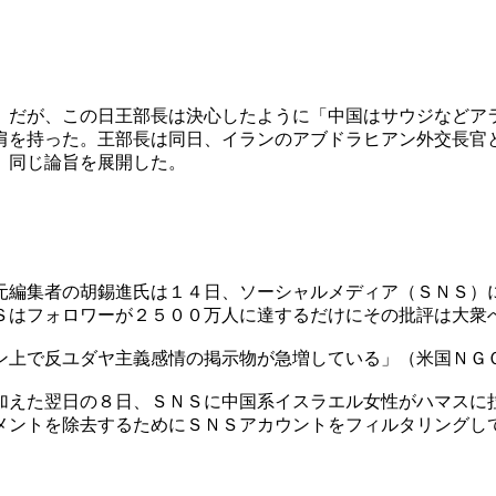
。だが、この日王部長は決心したように「中国はサウジなどア
肩を持った。王部長は同日、イランのアブドラヒアン外交長官
、同じ論旨を展開した。
元編集者の胡錫進氏は１４日、ソーシャルメディア（ＳＮＳ）
Ｓはフォロワーが２５００万人に達するだけにその批評は大衆
ン上で反ユダヤ主義感情の掲示物が急増している」（米国ＮＧ
加えた翌日の８日、ＳＮＳに中国系イスラエル女性がハマスに
メントを除去するためにＳＮＳアカウントをフィルタリングし