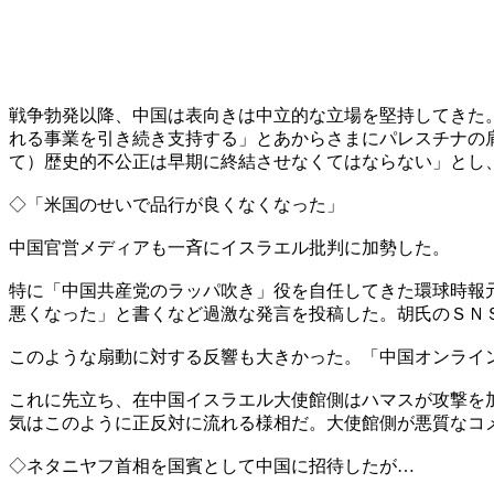
戦争勃発以降、中国は表向きは中立的な立場を堅持してきた
れる事業を引き続き支持する」とあからさまにパレスチナの
て）歴史的不公正は早期に終結させなくてはならない」とし
◇「米国のせいで品行が良くなくなった」
中国官営メディアも一斉にイスラエル批判に加勢した。
特に「中国共産党のラッパ吹き」役を自任してきた環球時報
悪くなった」と書くなど過激な発言を投稿した。胡氏のＳＮ
このような扇動に対する反響も大きかった。「中国オンライ
これに先立ち、在中国イスラエル大使館側はハマスが攻撃を
気はこのように正反対に流れる様相だ。大使館側が悪質なコ
◇ネタニヤフ首相を国賓として中国に招待したが…