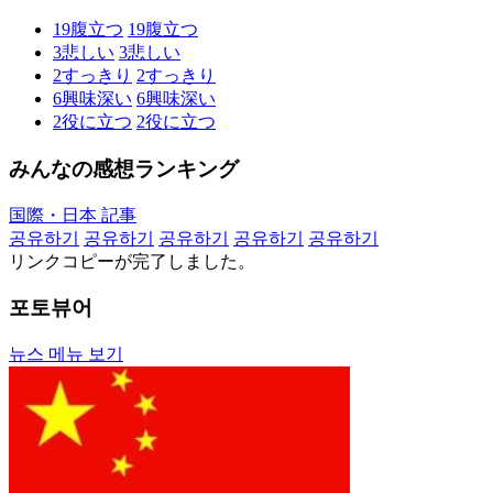
19
腹立つ
19
腹立つ
3
悲しい
3
悲しい
2
すっきり
2
すっきり
6
興味深い
6
興味深い
2
役に立つ
2
役に立つ
みんなの感想ランキング
国際・日本 記事
공유하기
공유하기
공유하기
공유하기
공유하기
リンクコピーが完了しました。
포토뷰어
뉴스 메뉴 보기