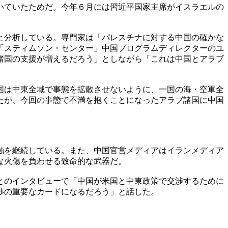
いていたためだ。今年６月には習近平国家主席がイスラエルの
と分析している。専門家は「パレスチナに対する中国の確かな
「スティムソン・センター」中国プログラムディレクターのユ
諸国の支援が増えるだろう」としながら「これは中国とアラブ
国は中東全域で事態を拡散させないように、一国の海・空軍全
たが、今回の事態で不満を抱くことになったアラブ諸国に中国
触を継続している。また、中国官営メディアはイランメディア
な火傷を負わせる致命的な武器だ。
とのインタビューで「中国が米国と中東政策で交渉するために
渉の重要なカードになるだろう」と話した。