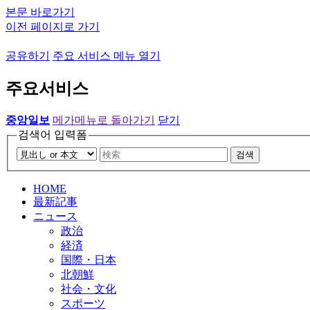
본문 바로가기
이전 페이지로 가기
공유하기
주요 서비스 메뉴 열기
주요서비스
중앙일보
메가메뉴로 돌아가기
닫기
검색어 입력폼
검색
HOME
最新記事
ニュース
政治
経済
国際・日本
北朝鮮
社会・文化
スポーツ