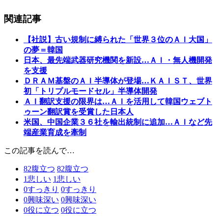
関連記事
【社説】古い規制に縛られた「世界３位のＡＩ大国」
の夢＝韓国
日本、最先端武器研究機関を新設…ＡＩ・無人機開発
を支援
ＤＲＡＭ基盤のＡＩ半導体が登場…ＫＡＩＳＴ、世界
初「トリプルモードセル」半導体開発
ＡＩ翻訳支援の限界は…ＡＩを活用して韓国ウェブト
ゥーン翻訳賞を受賞した日本人
米国、中国企業３６社を輸出統制に追加…ＡＩなど先
端産業育成を牽制
この記事を読んで…
82
腹立つ
82
腹立つ
1
悲しい
1
悲しい
0
すっきり
0
すっきり
0
興味深い
0
興味深い
0
役に立つ
0
役に立つ