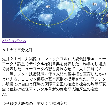
사진 크게보기
ＡＩ天下三分之計
先月２１日、尹錫悦（ユン・ソクヨル）大統領は米国ニュー
ヨーク大講堂でデジタル権利章典を発表した。昨年同じ場所
で発表したニューヨーク構想を発展させて、人工知能（Ａ
Ｉ）等デジタル技術発展に伴う人間の基本権を宣言したもの
といえる。ここで５種類の基本原則が提示された。▽デジタ
ル環境での自由と権利の保障▽公正な接近と機会の均等▽安
全と信頼の確保▽デジタル革新の促進▽人類厚生の増進－－
だ。
◇尹錫悦大統領の「デジタル権利章典」