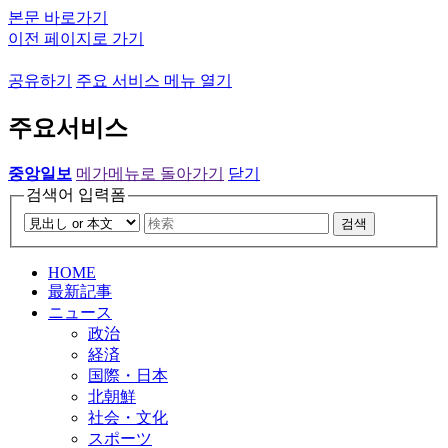
본문 바로가기
이전 페이지로 가기
공유하기
주요 서비스 메뉴 열기
주요서비스
중앙일보
메가메뉴로 돌아가기
닫기
검색어 입력폼
검색
HOME
最新記事
ニュース
政治
経済
国際・日本
北朝鮮
社会・文化
スポーツ