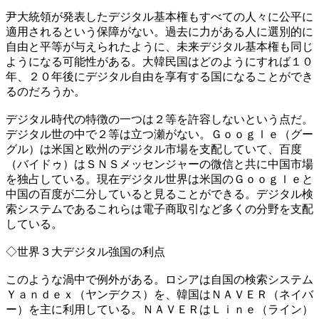
尹大統領が発表したデジタル基本権もすべての人々に公平に
適用されるという保障がない。過去に力がある人に選別的に
自由と平等が与えられたように、未来デジタル基本権も同じ
ようになる可能性がある。大韓民国はどのようにすれば１０
年、２０年後にデジタル自由を享有する国になることができ
るのだろうか。
デジタル時代の特徴の一つは２等を許容しないという点だ。
デジタル世の中で２等は立つ瀬がない。Ｇｏｏｇｌｅ（グー
グル）は米国と欧州のデジタル市場を支配していて、百度
（バイドゥ）はＳＮＳメッセンジャーの微信と共に中国市場
を独占している。現在デジタル世界は米国のＧｏｏｇｌｅと
中国の百度が二分していると見ることができる。デジタル検
索システムであるこれらは電子商取引など多くの分野を支配
している。
◇世界３大デジタル強国の利点
このような渦中で例外がある。ロシアは自国の検索システム
Ｙａｎｄｅｘ（ヤンデクス）を、韓国はＮＡＶＥＲ（ネイバ
ー）を主に利用している。ＮＡＶＥＲはＬｉｎｅ（ライン）