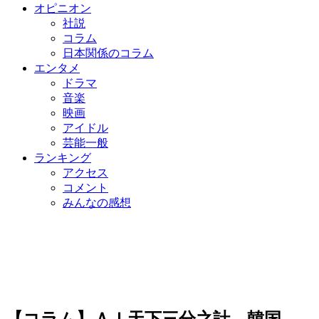
オピニオン
社説
コラム
日本関係のコラム
エンタメ
ドラマ
音楽
映画
アイドル
芸能一般
ランキング
アクセス
コメント
みんなの感想
【コラム】ＡＩ天下三分之計…韓国、