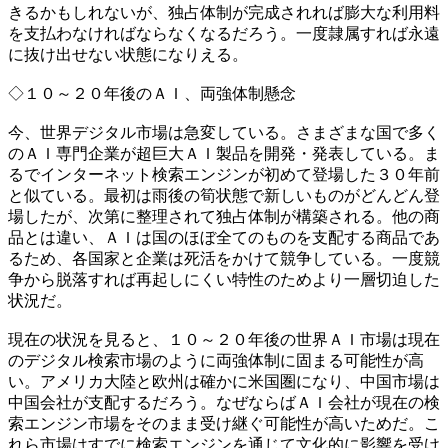
きるかもしれないが、独占体制が完成されれば膨大な利用料
を支払わなければならなくなるだろう。一度隷属すれば永遠
に抜け出せない状態になりえる。
◇１０～２０年後のＡＩ、両強体制懸念
今、世界デジタル市場は急変している。さまざまな国で多く
のＡＩ専門企業が超巨大ＡＩ製品を開発・発表している。ま
るでインターネット検索エンジンが初めて登場した３０年前
と似ている。最初は雨後の筍状態で新しいものがどんどん登
場したが、次第に整理されて独占体制が構築される。他の商
品とは違い、ＡＩは国のほぼ全てのものを支配する商品であ
るため、各国家と企業は死活をかけて競争している。一度競
争から脱落すれば再起しにくい特性のためより一層切迫した
状況だ。
現在の状況を見ると、１０～２０年後の世界ＡＩ市場は現在
のデジタル検索市場のように両強体制に固まる可能性が高
い。アメリカ大陸と欧州は確かに米国圏になり、中国市場は
中国会社が支配するだろう。なぜならばＡＩ会社が現在の検
索エンジン市場をそのまま受け継ぐ可能性が高いためだ。こ
れら市場はすでに検索エンジンを通じて文化的に影響を受け