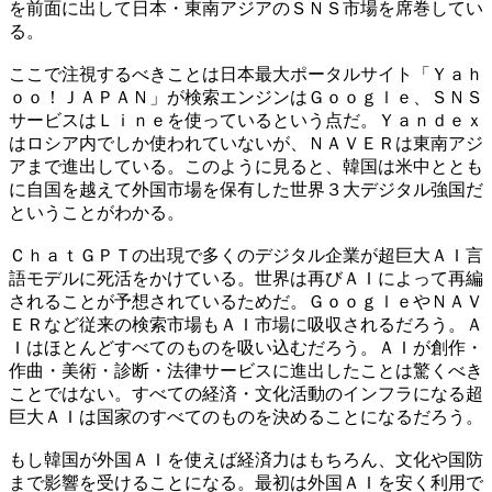
を前面に出して日本・東南アジアのＳＮＳ市場を席巻してい
る。
ここで注視するべきことは日本最大ポータルサイト「Ｙａｈ
ｏｏ！ＪＡＰＡＮ」が検索エンジンはＧｏｏｇｌｅ、ＳＮＳ
サービスはＬｉｎｅを使っているという点だ。Ｙａｎｄｅｘ
はロシア内でしか使われていないが、ＮＡＶＥＲは東南アジ
アまで進出している。このように見ると、韓国は米中ととも
に自国を越えて外国市場を保有した世界３大デジタル強国だ
ということがわかる。
ＣｈａｔＧＰＴの出現で多くのデジタル企業が超巨大ＡＩ言
語モデルに死活をかけている。世界は再びＡＩによって再編
されることが予想されているためだ。ＧｏｏｇｌｅやＮＡＶ
ＥＲなど従来の検索市場もＡＩ市場に吸収されるだろう。Ａ
Ｉはほとんどすべてのものを吸い込むだろう。ＡＩが創作・
作曲・美術・診断・法律サービスに進出したことは驚くべき
ことではない。すべての経済・文化活動のインフラになる超
巨大ＡＩは国家のすべてのものを決めることになるだろう。
もし韓国が外国ＡＩを使えば経済力はもちろん、文化や国防
まで影響を受けることになる。最初は外国ＡＩを安く利用で