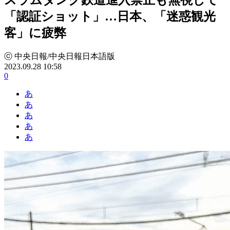
「認証ショット」…日本、「迷惑観光
客」に疲弊
ⓒ 中央日報/中央日報日本語版
2023.09.28 10:58
0
あ
あ
あ
あ
あ