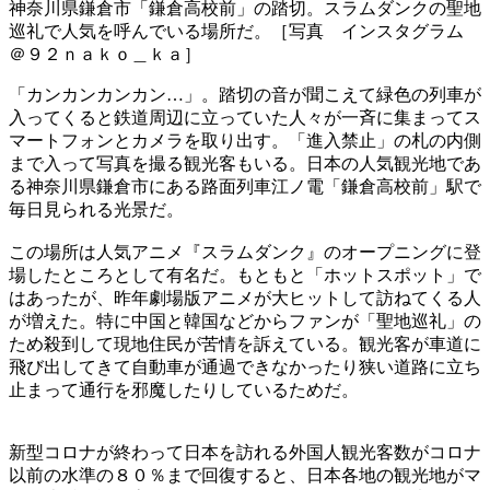
神奈川県鎌倉市「鎌倉高校前」の踏切。スラムダンクの聖地
巡礼で人気を呼んでいる場所だ。［写真 インスタグラム
＠９２ｎａｋｏ＿ｋａ］
「カンカンカンカン…」。踏切の音が聞こえて緑色の列車が
入ってくると鉄道周辺に立っていた人々が一斉に集まってス
マートフォンとカメラを取り出す。「進入禁止」の札の内側
まで入って写真を撮る観光客もいる。日本の人気観光地であ
る神奈川県鎌倉市にある路面列車江ノ電「鎌倉高校前」駅で
毎日見られる光景だ。
この場所は人気アニメ『スラムダンク』のオープニングに登
場したところとして有名だ。もともと「ホットスポット」で
はあったが、昨年劇場版アニメが大ヒットして訪ねてくる人
が増えた。特に中国と韓国などからファンが「聖地巡礼」の
ため殺到して現地住民が苦情を訴えている。観光客が車道に
飛び出してきて自動車が通過できなかったり狭い道路に立ち
止まって通行を邪魔したりしているためだ。
新型コロナが終わって日本を訪れる外国人観光客数がコロナ
以前の水準の８０％まで回復すると、日本各地の観光地がマ