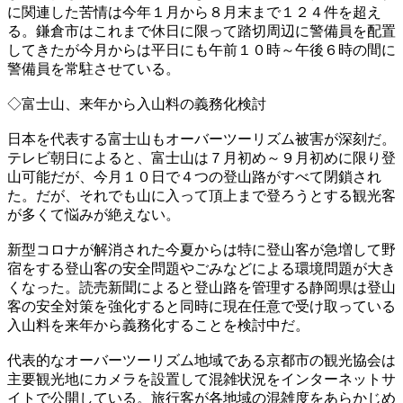
に関連した苦情は今年１月から８月末まで１２４件を超え
る。鎌倉市はこれまで休日に限って踏切周辺に警備員を配置
してきたが今月からは平日にも午前１０時～午後６時の間に
警備員を常駐させている。
◇富士山、来年から入山料の義務化検討
日本を代表する富士山もオーバーツーリズム被害が深刻だ。
テレビ朝日によると、富士山は７月初め～９月初めに限り登
山可能だが、今月１０日で４つの登山路がすべて閉鎖され
た。だが、それでも山に入って頂上まで登ろうとする観光客
が多くて悩みが絶えない。
新型コロナが解消された今夏からは特に登山客が急増して野
宿をする登山客の安全問題やごみなどによる環境問題が大き
くなった。読売新聞によると登山路を管理する静岡県は登山
客の安全対策を強化すると同時に現在任意で受け取っている
入山料を来年から義務化することを検討中だ。
代表的なオーバーツーリズム地域である京都市の観光協会は
主要観光地にカメラを設置して混雑状況をインターネットサ
イトで公開している。旅行客が各地域の混雑度をあらかじめ