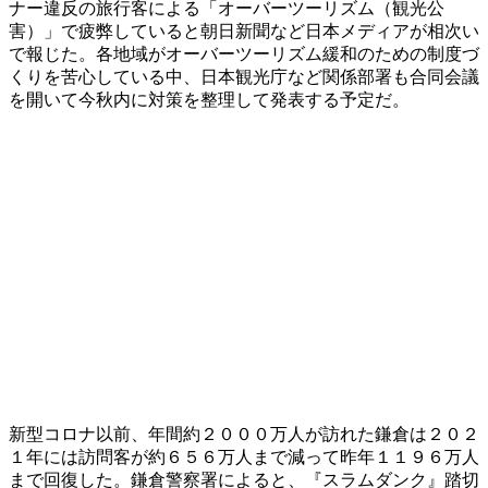
ナー違反の旅行客による「オーバーツーリズム（観光公
害）」で疲弊していると朝日新聞など日本メディアが相次い
で報じた。各地域がオーバーツーリズム緩和のための制度づ
くりを苦心している中、日本観光庁など関係部署も合同会議
を開いて今秋内に対策を整理して発表する予定だ。
新型コロナ以前、年間約２０００万人が訪れた鎌倉は２０２
１年には訪問客が約６５６万人まで減って昨年１１９６万人
まで回復した。鎌倉警察署によると、『スラムダンク』踏切