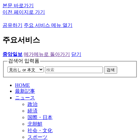
본문 바로가기
이전 페이지로 가기
공유하기
주요 서비스 메뉴 열기
주요서비스
중앙일보
메가메뉴로 돌아가기
닫기
검색어 입력폼
검색
HOME
最新記事
ニュース
政治
経済
国際・日本
北朝鮮
社会・文化
スポーツ