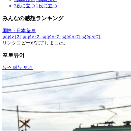
2
役に立つ
2
役に立つ
みんなの感想ランキング
国際・日本 記事
공유하기
공유하기
공유하기
공유하기
공유하기
リンクコピーが完了しました。
포토뷰어
뉴스 메뉴 보기