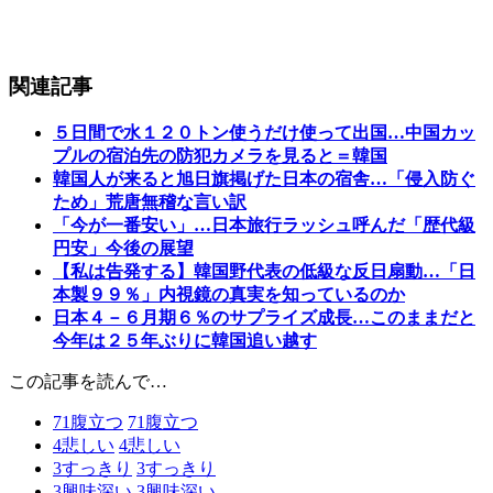
関連記事
５日間で水１２０トン使うだけ使って出国…中国カッ
プルの宿泊先の防犯カメラを見ると＝韓国
韓国人が来ると旭日旗掲げた日本の宿舎…「侵入防ぐ
ため」荒唐無稽な言い訳
「今が一番安い」…日本旅行ラッシュ呼んだ「歴代級
円安」今後の展望
【私は告発する】韓国野代表の低級な反日扇動…「日
本製９９％」内視鏡の真実を知っているのか
日本４－６月期６％のサプライズ成長…このままだと
今年は２５年ぶりに韓国追い越す
この記事を読んで…
71
腹立つ
71
腹立つ
4
悲しい
4
悲しい
3
すっきり
3
すっきり
3
興味深い
3
興味深い