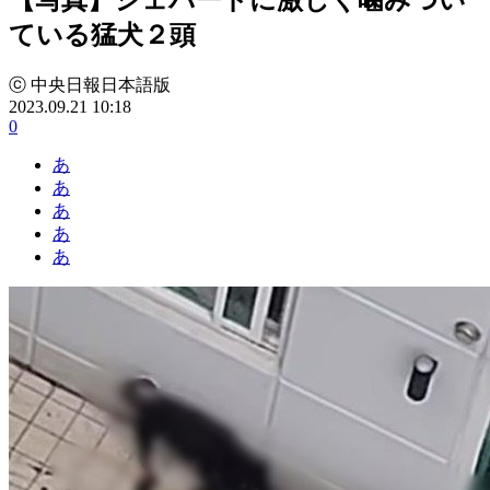
ている猛犬２頭
ⓒ 中央日報日本語版
2023.09.21 10:18
0
あ
あ
あ
あ
あ