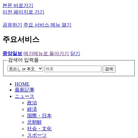
본문 바로가기
이전 페이지로 가기
공유하기
주요 서비스 메뉴 열기
주요서비스
중앙일보
메가메뉴로 돌아가기
닫기
검색어 입력폼
검색
HOME
最新記事
ニュース
政治
経済
国際・日本
北朝鮮
社会・文化
スポーツ