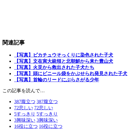
関連記事
【写真】ピカチュウそっくりに染色された子犬
【写真】文在寅大統領と北朝鮮から来た豊山犬
【写真】火災から救出された子犬たち
【写真】頭にビニール袋をかぶせられ発見された子犬
【写真】首輪のリードにぶらさがる少年
この記事を読んで…
387
腹立つ
387
腹立つ
72
悲しい
72
悲しい
5
すっきり
5
すっきり
3
興味深い
3
興味深い
16
役に立つ
16
役に立つ