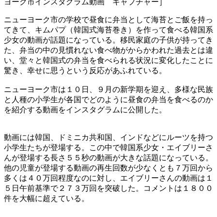
ヨーク市インスタグラム動画 キャプチャー］
ニューヨーク市の学校で昼食に弁当として海苔とご飯を持っ
てきて、キムパプ（韓国式海苔巻き）を作って食べる韓国系
少女の動画が話題になっている。移民家庭の子供が持ってき
た、弁当の中の見慣れない食べ物がからかわれた過去とは違
い、堂々と韓国式の弁当を食べられる状況に変化したことに
驚き、幸せに思うという反応があふれている。
ニューヨーク市は１０日、９月の新学期を迎え、多様な民族
と人種の小学生が各国でどのように昼食の弁当を食べるのか
を紹介する動画をインスタグラムに公開した。
動画には韓国、ドミニカ共和国、インドなどにルーツを持つ
小学生たちが登場する。この中で韓国系少女・エイブリーさ
んが登場する長さ５５秒の動画が大きな話題になっている。
他の児童が登場する動画の再生回数が少なくとも７万回から
多くは４０万回程度なのに対し、エイブリーさんの動画は１
５日午前基準で２７３万回を突破した。コメントは１８００
件を大幅に超えている。