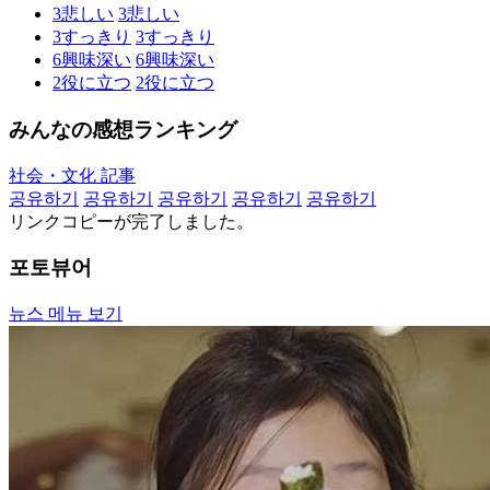
3
悲しい
3
悲しい
3
すっきり
3
すっきり
6
興味深い
6
興味深い
2
役に立つ
2
役に立つ
みんなの感想ランキング
社会・文化 記事
공유하기
공유하기
공유하기
공유하기
공유하기
リンクコピーが完了しました。
포토뷰어
뉴스 메뉴 보기