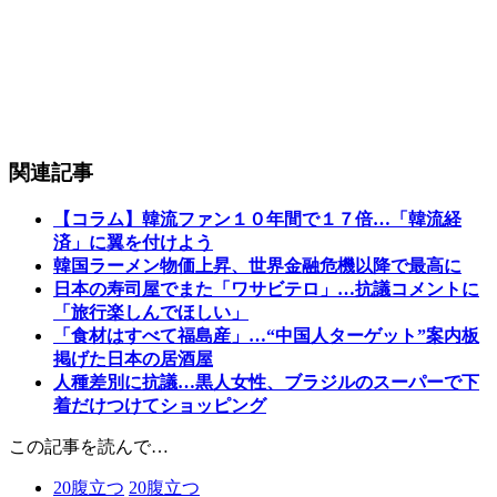
関連記事
【コラム】韓流ファン１０年間で１７倍…「韓流経
済」に翼を付けよう
韓国ラーメン物価上昇、世界金融危機以降で最高に
日本の寿司屋でまた「ワサビテロ」…抗議コメントに
「旅行楽しんでほしい」
「食材はすべて福島産」…“中国人ターゲット”案内板
掲げた日本の居酒屋
人種差別に抗議…黒人女性、ブラジルのスーパーで下
着だけつけてショッピング
この記事を読んで…
20
腹立つ
20
腹立つ