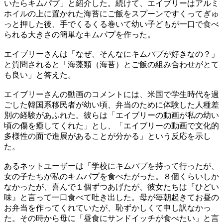
いたらキムパプ」と紹介した。続けて、エイブリーはアルミ
ホイルの上に置かれた海苔にご飯をスプーンですくってぎゅ
っと押した後、手でくるくる巻いて幼い子どもが一口で食べ
られる大きさの簡単なキムパプを作った。
エイブリーさんは「なぜ、そんなにキムパプが好きなの？」
と質問されると「海藻類（海苔）とご飯の組み合わせがとて
も良い」と答えた。
エイブリーさんの動画のコメントには、米国で学生時代を過
ごした韓国系移民者が幼い頃、弁当のために体験した人種差
別の経験があふれた。彼らは「エイブリーの動画が私の幼い
頃の傷を癒してくれた」とし、「エイブリーの動画で文化的
多様性の面で進展があることが分かる」という反応を示し
た。
あるネットユーザーは「学校にキムパプを持って行ったが、
女の子たちが私のキムパプを食べたがった。８個くらいしか
なかったが、喜んで１個ずつあげたが、彼女たちは『ひどい
味』と言って一口食べて吐き出した。母が毎朝起きてお昼の
お弁当を作ってくれていたが、恥ずかしくて申し訳なかっ
た。その時から母に「昼食にサンドイッチが食べたい」と言