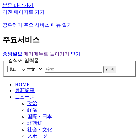
본문 바로가기
이전 페이지로 가기
공유하기
주요 서비스 메뉴 열기
주요서비스
중앙일보
메가메뉴로 돌아가기
닫기
검색어 입력폼
검색
HOME
最新記事
ニュース
政治
経済
国際・日本
北朝鮮
社会・文化
スポーツ