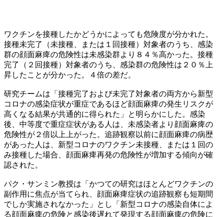
ワクチンを接種したかどうかによっても危険度が分かれた。
接種未完了（未接種、または１回接種）対象者のうち、感染
群の顔面麻痺の危険性は未感染群より８４％高かった。接種
完了（２回接種）対象者のうち、感染群の危険性は２０％上
昇したことが分かった。４倍の差だ。
研究チームは「接種完了および未完了対象者の両方から新型
コロナの感染症状が重症であるほど顔面麻痺の発生リスクが
高くなる結果が共通的に得られた」と明らかにした。感染
後、中等度で重症症状がある人は、未感染者より顔面麻痺の
危険性が２倍以上上がった。追跡観察以前に顔面麻痺の病歴
があった人は、新型コロナのワクチン未接種、または１回の
み接種した場合、顔面麻痺再発の危険性が増加する傾向が確
認された。
パク・サンミン教授は「かつての研究はほとんどワクチンの
副作用に焦点が当てられ、顔面麻痺症状の追跡観察も短期間
でしか実施されなかった」とし「新型コロナの感染自体によ
る顔面麻痺の危険と感染後遅れて発現する顔面麻痺の危険に