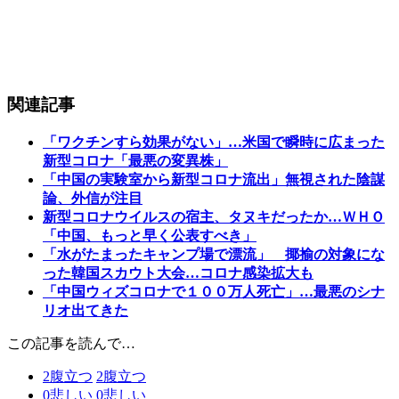
関連記事
「ワクチンすら効果がない」…米国で瞬時に広まった
新型コロナ「最悪の変異株」
「中国の実験室から新型コロナ流出」無視された陰謀
論、外信が注目
新型コロナウイルスの宿主、タヌキだったか…ＷＨＯ
「中国、もっと早く公表すべき」
「水がたまったキャンプ場で漂流」 揶揄の対象にな
った韓国スカウト大会…コロナ感染拡大も
「中国ウィズコロナで１００万人死亡」…最悪のシナ
リオ出てきた
この記事を読んで…
2
腹立つ
2
腹立つ
0
悲しい
0
悲しい