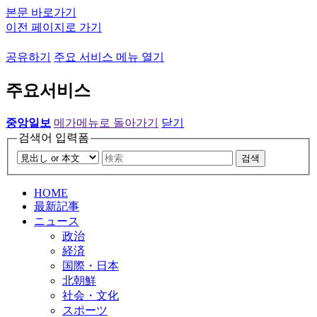
본문 바로가기
이전 페이지로 가기
공유하기
주요 서비스 메뉴 열기
주요서비스
중앙일보
메가메뉴로 돌아가기
닫기
검색어 입력폼
검색
HOME
最新記事
ニュース
政治
経済
国際・日本
北朝鮮
社会・文化
スポーツ