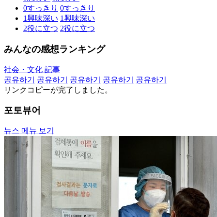
0
すっきり
0
すっきり
1
興味深い
1
興味深い
2
役に立つ
2
役に立つ
みんなの感想ランキング
社会・文化 記事
공유하기
공유하기
공유하기
공유하기
공유하기
リンクコピーが完了しました。
포토뷰어
뉴스 메뉴 보기