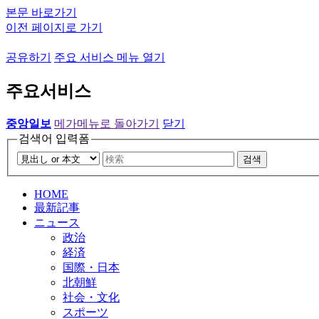
본문 바로가기
이전 페이지로 가기
공유하기
주요 서비스 메뉴 열기
주요서비스
중앙일보
메가메뉴로 돌아가기
닫기
검색어 입력폼
검색
HOME
最新記事
ニュース
政治
経済
国際・日本
北朝鮮
社会・文化
スポーツ