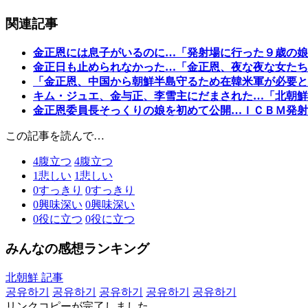
関連記事
金正恩には息子がいるのに…「発射場に行った９歳の娘
金正日も止められなかった…「金正恩、夜な夜な女たち
「金正恩、中国から朝鮮半島守るため在韓米軍が必要と
キム・ジュエ、金与正、李雪主にだまされた…「北朝鮮
金正恩委員長そっくりの娘を初めて公開…ＩＣＢＭ発射
この記事を読んで…
4
腹立つ
4
腹立つ
1
悲しい
1
悲しい
0
すっきり
0
すっきり
0
興味深い
0
興味深い
0
役に立つ
0
役に立つ
みんなの感想ランキング
北朝鮮 記事
공유하기
공유하기
공유하기
공유하기
공유하기
リンクコピーが完了しました。