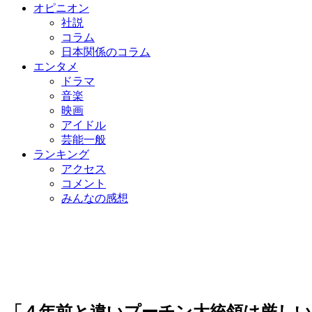
オピニオン
社説
コラム
日本関係のコラム
エンタメ
ドラマ
音楽
映画
アイドル
芸能一般
ランキング
アクセス
コメント
みんなの感想
「４年前と違いプーチン大統領は厳しい