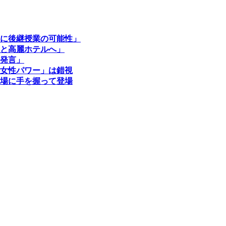
に後継授業の可能性」
と高麗ホテルへ」
発言」
女性パワー」は錯視
場に手を握って登場