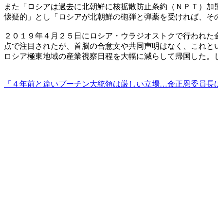
また「ロシアは過去に北朝鮮に核拡散防止条約（ＮＰＴ）加
懐疑的」とし「ロシアが北朝鮮の砲弾と弾薬を受ければ、そ
２０１９年４月２５日にロシア・ウラジオストクで行われた
点で注目されたが、首脳の合意文や共同声明はなく、これと
ロシア極東地域の産業視察日程を大幅に減らして帰国した。
「４年前と違いプーチン大統領は厳しい立場…金正恩委員長