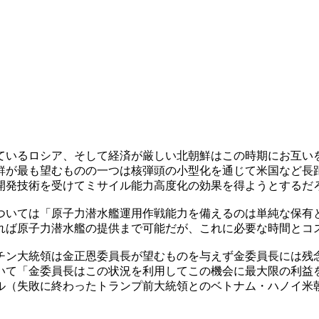
ているロシア、そして経済が厳しい北朝鮮はこの時期にお互い
鮮が最も望むものの一つは核弾頭の小型化を通じて米国など長
開発技術を受けてミサイル能力高度化の効果を得ようとするだ
ついては「原子力潜水艦運用作戦能力を備えるのは単純な保有
れば原子力潜水艦の提供まで可能だが、これに必要な時間とコ
チン大統領は金正恩委員長が望むものを与えず金委員長には残
いて「金委員長はこの状況を利用してこの機会に最大限の利益
ル（失敗に終わったトランプ前大統領とのベトナム・ハノイ米