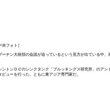
中央フォト］
プーチン大統領の会談が迫っているという見方が出ている中、
シントンＤＣのシンクタンク「ブルッキングス研究所」のアン
タビューを行った。ともに東アジア専門家だ。