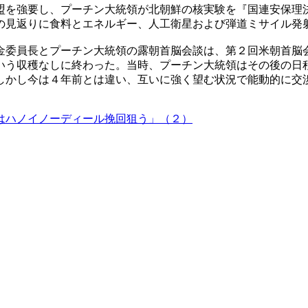
盟を強要し、プーチン大統領が北朝鮮の核実験を『国連安保理
の見返りに食料とエネルギー、人工衛星および弾道ミサイル発
金委員長とプーチン大統領の露朝首脳会談は、第２回米朝首脳
いう収穫なしに終わった。当時、プーチン大統領はその後の日
しかし今は４年前とは違い、互いに強く望む状況で能動的に交
はハノイノーディール挽回狙う」（２）