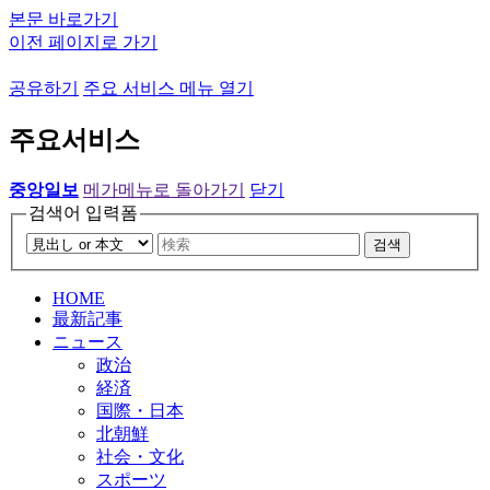
본문 바로가기
이전 페이지로 가기
공유하기
주요 서비스 메뉴 열기
주요서비스
중앙일보
메가메뉴로 돌아가기
닫기
검색어 입력폼
검색
HOME
最新記事
ニュース
政治
経済
国際・日本
北朝鮮
社会・文化
スポーツ