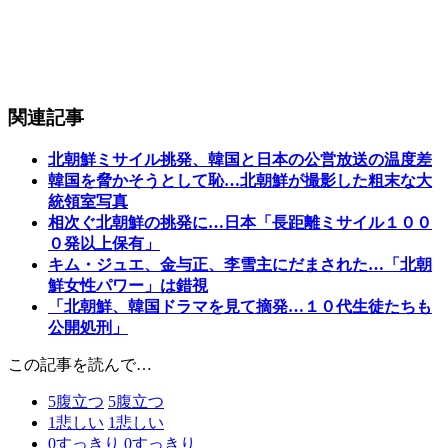
関連記事
北朝鮮ミサイル挑発、韓国と日本の公営放送の温度差
韓国を脅かそうとして恥…北朝鮮が撮影した粗末な大
統領室写真
相次ぐ北朝鮮の挑発に…日本「長距離ミサイル１００
０発以上保有」
キム・ジュエ、金与正、李雪主にだまされた…「北朝
鮮女性パワー」は錯視
「北朝鮮、韓国ドラマを見て摘発…１０代生徒たちも
公開処刑」
この記事を読んで…
5
腹立つ
5
腹立つ
1
悲しい
1
悲しい
0
すっきり
0
すっきり