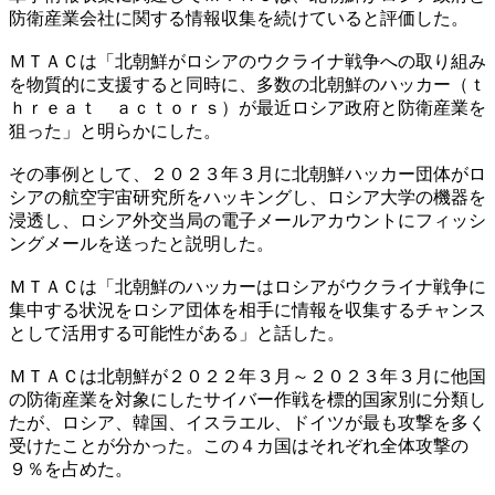
防衛産業会社に関する情報収集を続けていると評価した。
ＭＴＡＣは「北朝鮮がロシアのウクライナ戦争への取り組み
を物質的に支援すると同時に、多数の北朝鮮のハッカー（ｔ
ｈｒｅａｔ ａｃｔｏｒｓ）が最近ロシア政府と防衛産業を
狙った」と明らかにした。
その事例として、２０２３年３月に北朝鮮ハッカー団体がロ
シアの航空宇宙研究所をハッキングし、ロシア大学の機器を
浸透し、ロシア外交当局の電子メールアカウントにフィッシ
ングメールを送ったと説明した。
ＭＴＡＣは「北朝鮮のハッカーはロシアがウクライナ戦争に
集中する状況をロシア団体を相手に情報を収集するチャンス
として活用する可能性がある」と話した。
ＭＴＡＣは北朝鮮が２０２２年３月～２０２３年３月に他国
の防衛産業を対象にしたサイバー作戦を標的国家別に分類し
たが、ロシア、韓国、イスラエル、ドイツが最も攻撃を多く
受けたことが分かった。この４カ国はそれぞれ全体攻撃の
９％を占めた。