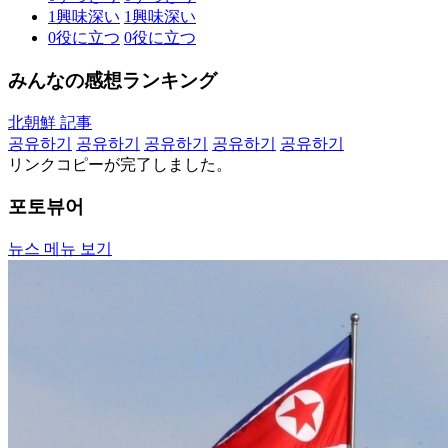
1
興味深い
1
興味深い
0
役に立つ
0
役に立つ
みんなの感想ランキング
北朝鮮 記事
공유하기
공유하기
공유하기
공유하기
공유하기
リンクコピーが完了しました。
포토뷰어
뉴스 메뉴 보기