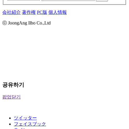
会社紹介
著作権
PC版
個人情報
ⓒ JoongAng Ilbo Co.,Ltd
공유하기
팝업닫기
ツイッター
フェイスブック