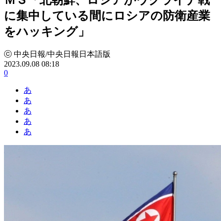
に集中している間にロシアの防衛産業
をハッキング」
ⓒ 中央日報/中央日報日本語版
2023.09.08 08:18
0
あ
あ
あ
あ
あ