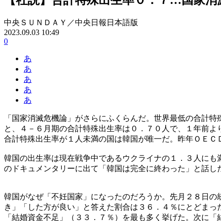
中央ＳＵＮＤＡＹ／中央日報日本語版
2023.09.03 10:49
0
あ
あ
あ
あ
あ
「国家消滅危機論」がさらにふくらんだ。世界最低の合計特
と、４－６月期の合計特殊出生率は０．７０人で、１年前よ
合計特殊出生率が１人未満の国は韓国が唯一だ。昨年ＯＥＣ
韓国の出生率は現在戦争中であるウクライナの１．３人にも
のドキュメンタリーに出て「韓国は完全に終わった」と話し
韓国がなぜ「不妊国家」になったのだろうか。先月２８日の
き」「した方が良い」と答えた割合は３６．４％にとどまっ
「結婚資金不足」（３３．７％）を最も多く挙げた。次に「