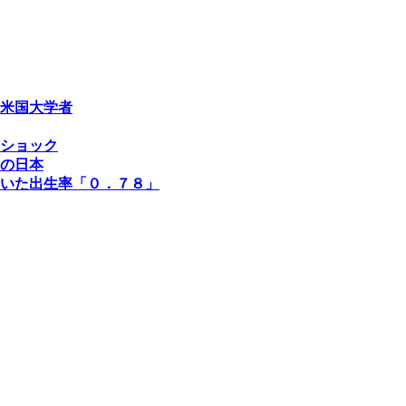
米国大学者
ショック
の日本
いた出生率「０．７８」