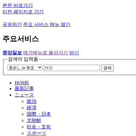
본문 바로가기
이전 페이지로 가기
공유하기
주요 서비스 메뉴 열기
주요서비스
중앙일보
메가메뉴로 돌아가기
닫기
검색어 입력폼
검색
HOME
最新記事
ニュース
政治
経済
国際・日本
北朝鮮
社会・文化
スポーツ