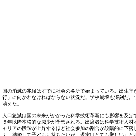
国の消滅の兆候はすでに社会の各所で始まっている。出生率
行」に向かわなければならない状況だ。学校崩壊も深刻だ。
消えた。
人口急減は国の未来がかかった科学技術革新にも影響を及ぼ
５年以降本格的な減少が予想される。出席者は科学技術人材
ャリアの段階が上昇するほど社会参加の割合が段階的に下落
く、結婚して子どもも持ちたいが、現実はとても厳しい」と