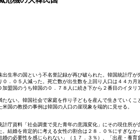
殊出生率の国という不名誉記録が再び破られた。韓国統計庁が
り０．０５人減った。死亡数が出生数を上回り人口は４４カ月
Ｄ加盟国のうち韓国の０．７８人に続き下から２番目のイタリ
満たない。韓国社会で家庭を作り子どもを産んで生きていくこ
た米国の教授の事例は韓国の人口の崖現象を端的に見せる。
統計庁資料「社会調査で見た青年の意識変化」にその現住所が
た。結婚を肯定的に考える女性の割合は２８．０％にすぎなか
結婚の必要性を感じられない」（１７．３％）、「出産・養育