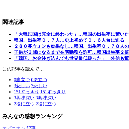
関連記事
「大韓民国は完全に終わった」…韓国の出生率に驚いた
韓国、出生率０．７人…史上初めて０．６人台に迫る
２８０兆ウォンも効果なし…韓国、出生率０．７８人の
子供が３歳になるまで在宅勤務を許可…韓国出生率２倍
「韓国、お金注ぎ込んでも世界最低破った」 外信も驚
この記事を読んで…
0
腹立つ
0
腹立つ
3
悲しい
3
悲しい
151
すっきり
151
すっきり
3
興味深い
3
興味深い
2
役に立つ
2
役に立つ
みんなの感想ランキング
オピニオン 記事