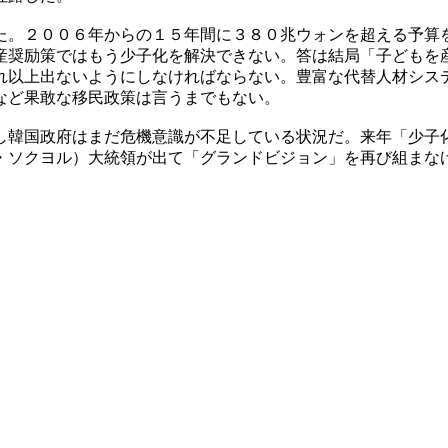
た。２００６年からの１５年間に３８０兆ウォンを超える予算
産奨励策ではもう少子化を解決できない。答は結局「子どもを
れ以上出ないようにしなければならない。豊富な代替人材シス
など果敢な移民政策は言うまでもない。
し韓国政府はまだ危機意識が不足している状況だ。来年「少子
・ソクヨル）大統領が出て「グランドビジョン」を再び組まな