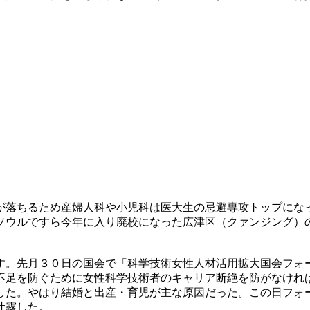
が落ちるため産婦人科や小児科は医大生の忌避専攻トップにな
ソウルですら今年に入り廃校になった広津区（クァンジング）
す。先月３０日の国会で「科学技術女性人材活用拡大国会フォ
不足を防ぐために女性科学技術者のキャリア断絶を防がなけれ
した。やはり結婚と出産・育児が主な原因だった。この日フォ
吐露した。