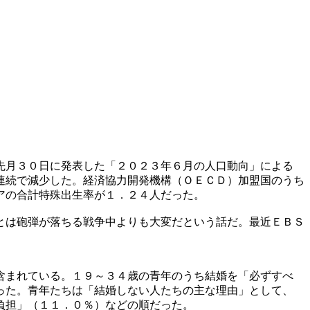
先月３０日に発表した「２０２３年６月の人口動向」による
連続で減少した。経済協力開発機構（ＯＥＣＤ）加盟国のうち
アの合計特殊出生率が１．２４人だった。
とは砲弾が落ちる戦争中よりも大変だという話だ。最近ＥＢＳ
含まれている。１９～３４歳の青年のうち結婚を「必ずすべ
った。青年たちは「結婚しない人たちの主な理由」として、
負担」（１１．０％）などの順だった。