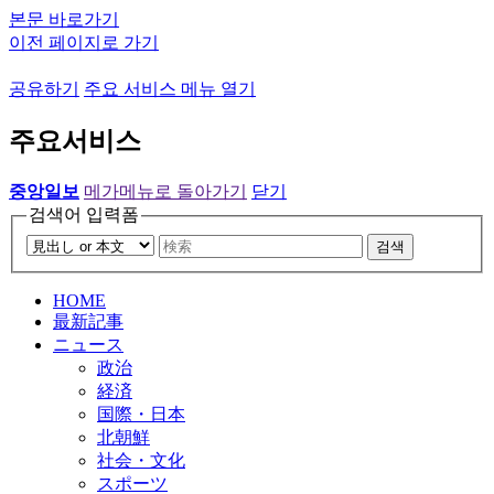
본문 바로가기
이전 페이지로 가기
공유하기
주요 서비스 메뉴 열기
주요서비스
중앙일보
메가메뉴로 돌아가기
닫기
검색어 입력폼
검색
HOME
最新記事
ニュース
政治
経済
国際・日本
北朝鮮
社会・文化
スポーツ