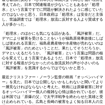
考えてみた。日本で関連報道が少ないこともあるが「処理
水」という言葉ですでに問題が解決されたように感じていた
のではないかと思う。日本政府は「処理水」は安全だと主張
し、世論調査では「処理水」放流に反対する人より賛成する
人が多かった。
「処理水」のほかにも気になる話がある。「風評被害」だ。
デマにより被害を受けることをいうが福島原発事故後にしば
しば使われる言葉だ。福島産農産物や水産物が売れないのは
「風評被害」のためということだ。果たしてそうだろうか。
デマといえるだろうか。「風評被害」という言葉は問題の核
心を変えてしまう言葉であるようだ。日本で「処理水」放流
に対する報道が少なかったのも放流反対の声が小さいのも
「風評被害」を意識するからではでないかと思う。
最近クリストファー・ノーラン監督の映画『オッペンハイマ
ー』を見た。日本では公開しないかもしれないと聞いてより
一層見なければならないと考えた。映画には原爆被害に対す
るオッペンハイマー個人の複雑な心情は描かれているが、彼
は米国では「原爆の父」で太平洋戦争を終わらせた英雄と受
け止められている。広島と長崎の被害をよく知る日本人の立