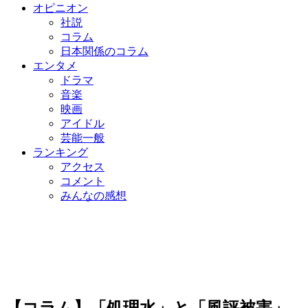
オピニオン
社説
コラム
日本関係のコラム
エンタメ
ドラマ
音楽
映画
アイドル
芸能一般
ランキング
アクセス
コメント
みんなの感想
【コラム】「処理水」と「風評被害」