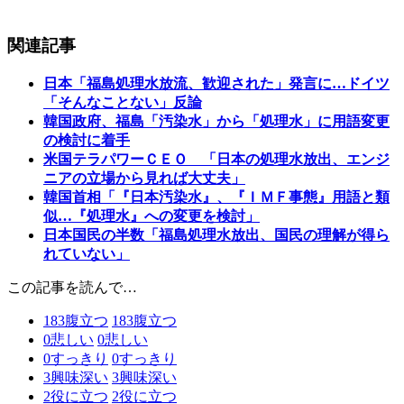
関連記事
日本「福島処理水放流、歓迎された」発言に…ドイツ
「そんなことない」反論
韓国政府、福島「汚染水」から「処理水」に用語変更
の検討に着手
米国テラパワーＣＥＯ 「日本の処理水放出、エンジ
ニアの立場から見れば大丈夫」
韓国首相「『日本汚染水』、『ＩＭＦ事態』用語と類
似…『処理水』への変更を検討」
日本国民の半数「福島処理水放出、国民の理解が得ら
れていない」
この記事を読んで…
183
腹立つ
183
腹立つ
0
悲しい
0
悲しい
0
すっきり
0
すっきり
3
興味深い
3
興味深い
2
役に立つ
2
役に立つ