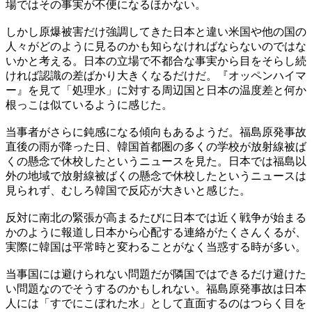
場ではその事実が不便になるほかない。
しかし原爆被害だけ強調してきた日本と違い米国や他の国の
人々がどのように見るのかも知らなければならないのではな
いかと考える。日本の立場で不都合な事実から目をそらし続
ければ認識の差ばかり大きくなるだけだ。『オッペンハイマ
ー』を見て「処理水」に対する周辺国と日本の温度差と何か
根っこは似ているように感じた。
当事者がさらに鈍感になる傾向もあるようだ。福島原発事故
直後の雨が降った日、韓国首都圏の多くの学校が放射線被ば
くの懸念で休校したというニュースを見た。日本では福島以
外の地域で放射線被ばくの懸念で休校したというニュースは
見られず、むしろ韓国で反応が大きいと感じた。
反対に南北の緊張が高まるたびに日本では近く戦争が始まる
かのように報道し日本から心配する連絡がたくさんくるが、
実際に韓国は平常時と変わることがなく当惑する時が多い。
当事国には避けられない問題だが隣国ではできるだけ避けた
い問題なのでそうするのかもしれない。福島原発事故は日本
人には「すでにこぼれた水」として直面するのはつらく目を