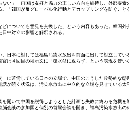
らない」「両国は友好と協力の正しい方向を維持し、外部要素
る。「韓国が反グローバル化行動とデカップリングを防ぐこと
。
などについても意見を交換した」という内容もあった。韓国外
た日中対立の影響と解釈される。
い、日本に対しては福島汚染水放出を前面に出して対立してい
道官は４回目の掲示文に「覆水盆に返らず」という表現を使い
交」に苦労している日本の立場で、中国のこうした攻勢的な態
電話が続く状況は、汚染水放出に中立的な立場を見せている太
談を開いて中国を説得しようとした計画も失敗に終わる危機を
首脳会談の参加国と個別の首脳会談を開き、福島汚染水放出の