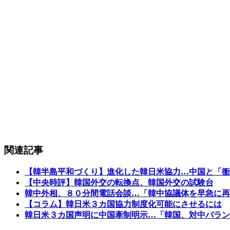
関連記事
【韓半島平和づくり】進化した韓日米協力…中国と「衝
【中央時評】韓国外交の転換点、韓国外交の試験台
韓中外相、８０分間電話会談…「韓中協議体を早急に再
【コラム】韓日米３カ国協力制度化可能にさせるには
韓日米３カ国声明に中国牽制明示…「韓国、対中バラン