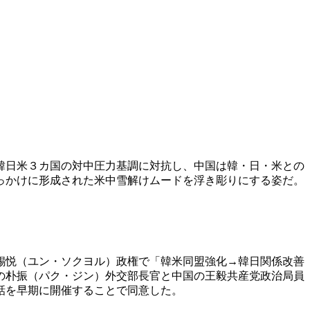
韓日米３カ国の対中圧力基調に対抗し、中国は韓・日・米との
っかけに形成された米中雪解けムードを浮き彫りにする姿だ。
錫悦（ユン・ソクヨル）政権で「韓米同盟強化→韓日関係改善
の朴振（パク・ジン）外交部長官と中国の王毅共産党政治局員
話を早期に開催することで同意した。