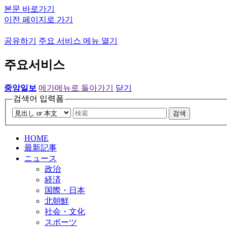
본문 바로가기
이전 페이지로 가기
공유하기
주요 서비스 메뉴 열기
주요서비스
중앙일보
메가메뉴로 돌아가기
닫기
검색어 입력폼
검색
HOME
最新記事
ニュース
政治
経済
国際・日本
北朝鮮
社会・文化
スポーツ