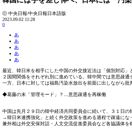
ⓒ 中央日報/中央日報日本語版
2023.09.02 11:28
0
あ
あ
あ
あ
あ
最近、韓日米を相手にした中国の外交接近法は「個別対応」
２国間関係をそれぞれ別に進めている。韓中間では意思疎通
一方、日本に対しては福島汚染水放出を前面に出しながら批
◆葛藤の末「管理モード」？…意思疎通を再稼働
中国は先月２９日の韓中経済共同委員会に続いて、３１日の
→韓日米連携強化」と続く外交政策を進める過程で疎遠にな
兼外相は外交安保対話・人文交流促進委員会など各協議体を