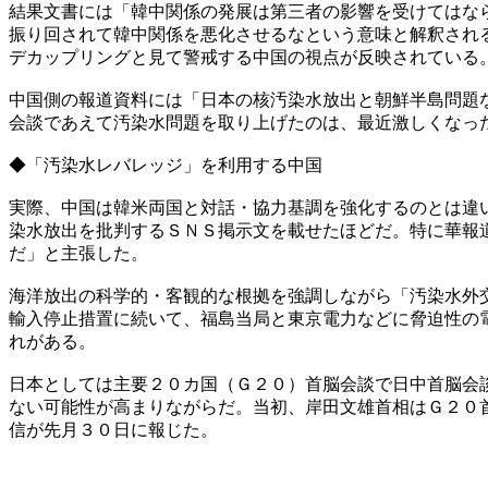
結果文書には「韓中関係の発展は第三者の影響を受けてはな
振り回されて韓中関係を悪化させるなという意味と解釈され
デカップリングと見て警戒する中国の視点が反映されている
中国側の報道資料には「日本の核汚染水放出と朝鮮半島問題
会談であえて汚染水問題を取り上げたのは、最近激しくなっ
◆「汚染水レバレッジ」を利用する中国
実際、中国は韓米両国と対話・協力基調を強化するのとは違
染水放出を批判するＳＮＳ掲示文を載せたほどだ。特に華報
だ」と主張した。
海洋放出の科学的・客観的な根拠を強調しながら「汚染水外
輸入停止措置に続いて、福島当局と東京電力などに脅迫性の
れがある。
日本としては主要２０カ国（Ｇ２０）首脳会談で日中首脳会
ない可能性が高まりながらだ。当初、岸田文雄首相はＧ２０
信が先月３０日に報じた。