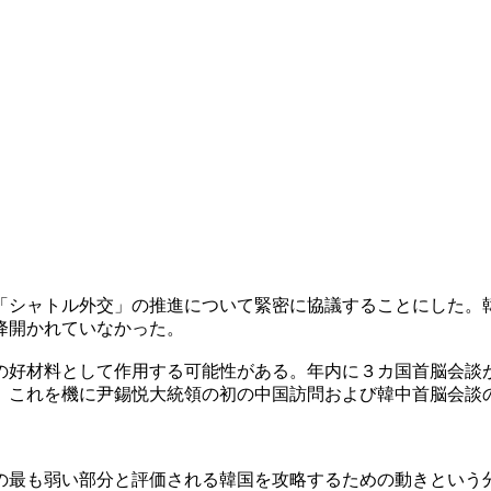
「シャトル外交」の推進について緊密に協議することにした。
降開かれていなかった。
の好材料として作用する可能性がある。年内に３カ国首脳会談
、これを機に尹錫悦大統領の初の中国訪問および韓中首脳会談
の最も弱い部分と評価される韓国を攻略するための動きという