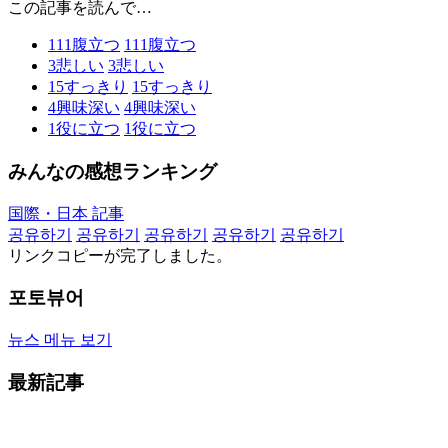
この記事を読んで…
111
腹立つ
111
腹立つ
3
悲しい
3
悲しい
15
すっきり
15
すっきり
4
興味深い
4
興味深い
1
役に立つ
1
役に立つ
みんなの感想ランキング
国際・日本 記事
공유하기
공유하기
공유하기
공유하기
공유하기
リンクコピーが完了しました。
포토뷰어
뉴스 메뉴 보기
最新記事