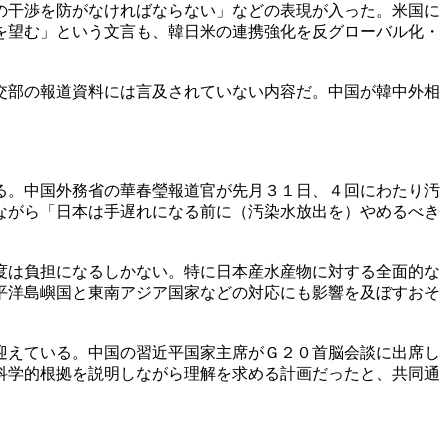
の干渉を防がなければならない」などの表現が入った。米国に
を望む」という文言も、韓日米の連携強化を反グローバル化・
交部の報道資料には言及されていない内容だ。中国が韓中外相
る。中国外務省の華春瑩報道官が先月３１日、４回にわたり汚
ながら「日本は手遅れになる前に（汚染水放出を）やめるべき
度は負担になるしかない。特に日本産水産物に対する全面的な
平洋島嶼国と東南アジア国家などの対応にも影響を及ぼすおそ
迎えている。中国の習近平国家主席がＧ２０首脳会談に出席し
科学的根拠を説明しながら理解を求める計画だったと、共同通