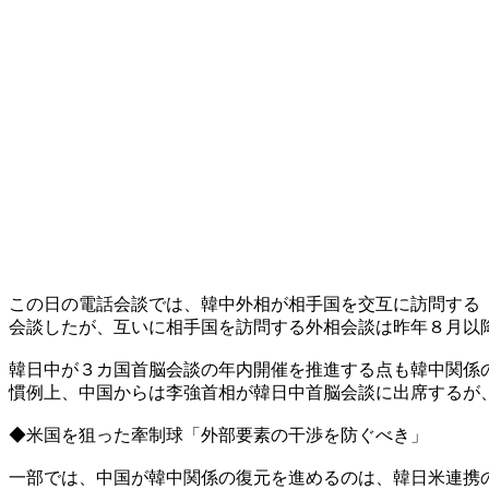
この日の電話会談では、韓中外相が相手国を交互に訪問する
会談したが、互いに相手国を訪問する外相会談は昨年８月以
韓日中が３カ国首脳会談の年内開催を推進する点も韓中関係
慣例上、中国からは李強首相が韓日中首脳会談に出席するが
◆米国を狙った牽制球「外部要素の干渉を防ぐべき」
一部では、中国が韓中関係の復元を進めるのは、韓日米連携