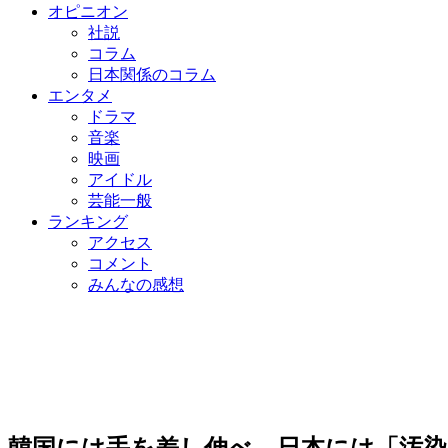
オピニオン
社説
コラム
日本関係のコラム
エンタメ
ドラマ
音楽
映画
アイドル
芸能一般
ランキング
アクセス
コメント
みんなの感想
韓国には手を差し伸べ、日本には「汚染