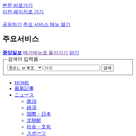
본문 바로가기
이전 페이지로 가기
공유하기
주요 서비스 메뉴 열기
주요서비스
중앙일보
메가메뉴로 돌아가기
닫기
검색어 입력폼
검색
HOME
最新記事
ニュース
政治
経済
国際・日本
北朝鮮
社会・文化
スポーツ