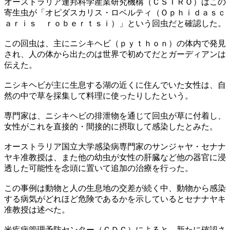
オーストラリア連邦科学産業研究機構（ＣＳＩＲＯ）はこの
寄生虫が「オピダスカリス・ロベルティ（Ｏｐｈｉｄａｓｃ
ａｒｉｓ ｒｏｂｅｒｔｓｉ）」という回虫だと確認した。
この回虫は、主にニシキヘビ（ｐｙｔｈｏｎ）の体内で発見
され、人の体から出たのは世界で初めてだとガーディアンは
伝えた。
ニシキヘビが主に生息する湖の近くに住んでいた女性は、自
然の中で草を採集して料理に使ったりしたという。
専門家は、ニシキヘビの排泄物を通じて回虫が草に付着し、
女性がこれを直接的・間接的に摂取して感染したとみた。
オーストラリア国立大学感染病専門家のサンジャヤ・セナナ
ヤキ准教授は、また他の幼虫が女性の肝臓など他の器官に浸
透した可能性を念頭に置いて追加の治療を行った。
この事例は動物と人の生息地の交差が続く中、動物から感染
する病気がどれほど危険であるかを示しているとセナナヤキ
准教授は述べた。
米疾病管理予防センター（ＣＤＣ）によると、新たに確認さ