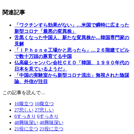
関連記事
「ワクチンすら効果がない」…米国で瞬時に広まった
新型コロナ「最悪の変異株」
舌黒くなった中国人、新たな変異株か…韓国専門家の
見解
「ｉＰｈｏｎｅ工場かと思ったら」…２６階建てビル
で数十万頭の豚育てる中国
仏高級シャンパン会社ＣＥＯ「韓国、１９９０年代の
日本を見ているようだ」
「中国の実験室から新型コロナ流出」無視された陰謀
論、外信が注目
この記事を読んで…
10
腹立つ
10
腹立つ
27
悲しい
27
悲しい
6
すっきり
6
すっきり
48
興味深い
48
興味深い
21
役に立つ
21
役に立つ