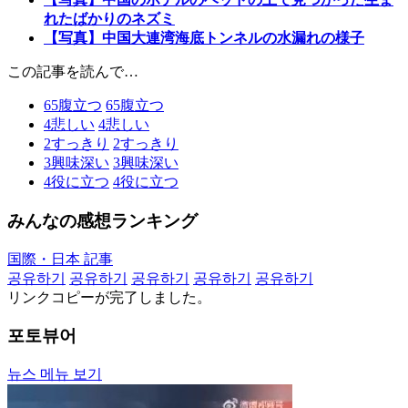
れたばかりのネズミ
【写真】中国大連湾海底トンネルの水漏れの様子
この記事を読んで…
65
腹立つ
65
腹立つ
4
悲しい
4
悲しい
2
すっきり
2
すっきり
3
興味深い
3
興味深い
4
役に立つ
4
役に立つ
みんなの感想ランキング
国際・日本 記事
공유하기
공유하기
공유하기
공유하기
공유하기
リンクコピーが完了しました。
포토뷰어
뉴스 메뉴 보기