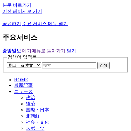
본문 바로가기
이전 페이지로 가기
공유하기
주요 서비스 메뉴 열기
주요서비스
중앙일보
메가메뉴로 돌아가기
닫기
검색어 입력폼
검색
HOME
最新記事
ニュース
政治
経済
国際・日本
北朝鮮
社会・文化
スポーツ