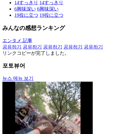
14
すっきり
14
すっきり
6
興味深い
6
興味深い
19
役に立つ
19
役に立つ
みんなの感想ランキング
エンタメ 記事
공유하기
공유하기
공유하기
공유하기
공유하기
リンクコピーが完了しました。
포토뷰어
뉴스 메뉴 보기