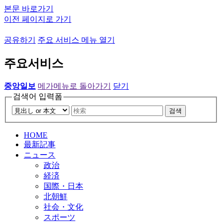
본문 바로가기
이전 페이지로 가기
공유하기
주요 서비스 메뉴 열기
주요서비스
중앙일보
메가메뉴로 돌아가기
닫기
검색어 입력폼
검색
HOME
最新記事
ニュース
政治
経済
国際・日本
北朝鮮
社会・文化
スポーツ