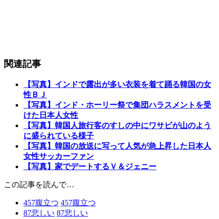
関連記事
【写真】インドで露出が多い衣装を着て踊る韓国の女
性ＢＪ
【写真】インド・ホーリー祭で集団ハラスメントを受
けた日本人女性
【写真】韓国人旅行客のすしの中にワサビが山のよう
に盛られている様子
【写真】韓国の放送に写って人気が急上昇した日本人
女性サッカーファン
【写真】家でデートするＶ＆ジェニー
この記事を読んで…
457
腹立つ
457
腹立つ
87
悲しい
87
悲しい