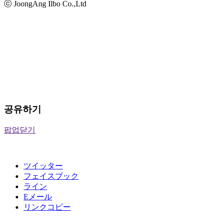
ⓒ JoongAng Ilbo Co.,Ltd
공유하기
팝업닫기
ツイッター
フェイスブック
ライン
Eメール
リンクコピー