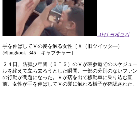
사진 크게보기
手を伸ばしてＶの髪を触る女性［Ｘ（旧ツイッタ―）
@jungkook_345 キャプチャー］
２４日、防弾少年団（ＢＴＳ）のＶが表参道でのスケジュー
ルを終えて立ち去ろうとした瞬間、一部の分別のないファン
の行動が問題になった。Ｖが店を出て移動車に乗り込む直
前、女性が手を伸ばしてＶの髪に触れる様子が確認された。