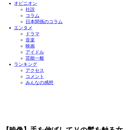
オピニオン
社説
コラム
日本関係のコラム
エンタメ
ドラマ
音楽
映画
アイドル
芸能一般
ランキング
アクセス
コメント
みんなの感想
【映像】手を伸ばしてＶの髪を触る女