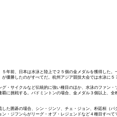
。５年前、日本は水泳と陸上で２５個の金メダルを獲得した。
）が優勝したのがすべてだ。杭州アジア競技大会では水泳に５
ング・サイクルなど伝統的に強い種目のほか、水泳のファン・
連覇に挑戦する。バドミントンの場合、金メダル３個以上、全
流した囲碁の場合、シン・ジンソ、チェ・ジョン、朴廷桓（パ
ョン・ジフンらがリーグ・オブ・レジェンドなど４種目すべて