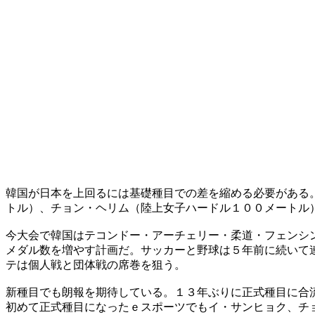
韓国が日本を上回るには基礎種目での差を縮める必要がある
トル）、チョン・ヘリム（陸上女子ハードル１００メートル
今大会で韓国はテコンドー・アーチェリー・柔道・フェンシ
メダル数を増やす計画だ。サッカーと野球は５年前に続いて
テは個人戦と団体戦の席巻を狙う。
新種目でも朗報を期待している。１３年ぶりに正式種目に合
初めて正式種目になったｅスポーツでもイ・サンヒョク、チ