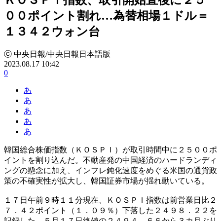
００ポイント割れ…為替相場１ドル＝
１３４２ウォン台
ⓒ 中央日報/中央日報日本語版
2023.08.17 10:42
0
あ
あ
あ
あ
あ
韓国総合株価指数（ＫＯＳＰＩ）が取引時間中に２５００ポ
イントを割り込んだ。不動産発の中国経済のハードランディ
ングの懸念に加え、インフレ鈍化速度をめぐる米国の通貨政
策の不確実性が拡大し、韓国証券市場が揺れ動いている。
１７日午前９時１１分現在、ＫＯＳＰＩ指数は前営業日比２
７．４２ポイント（１．０９％）下落した２４９８．２２を
記録した。５月１７日終値の２４９４．６６から３カ月ぶり