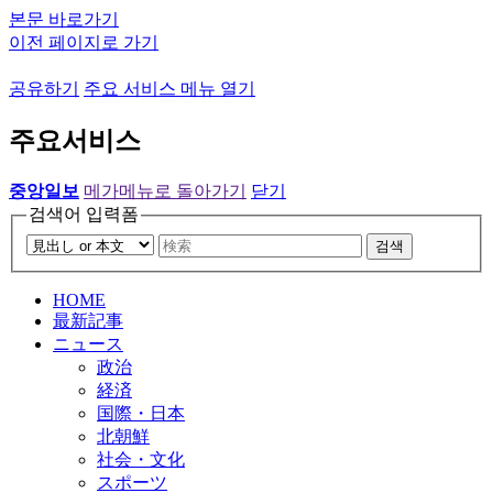
본문 바로가기
이전 페이지로 가기
공유하기
주요 서비스 메뉴 열기
주요서비스
중앙일보
메가메뉴로 돌아가기
닫기
검색어 입력폼
검색
HOME
最新記事
ニュース
政治
経済
国際・日本
北朝鮮
社会・文化
スポーツ