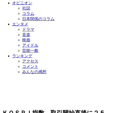
オピニオン
社説
コラム
日本関係のコラム
エンタメ
ドラマ
音楽
映画
アイドル
芸能一般
ランキング
アクセス
コメント
みんなの感想
ＫＯＳＰＩ指数、取引開始直後に２５