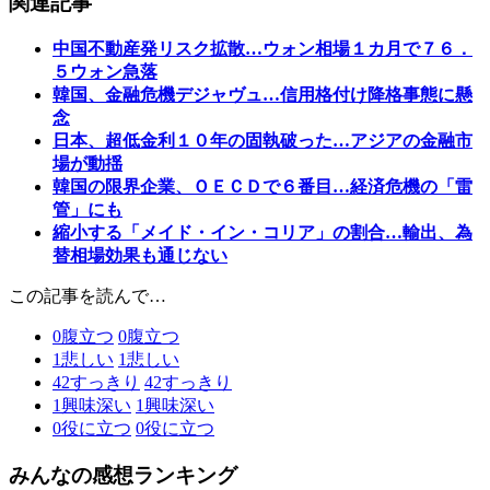
関連記事
中国不動産発リスク拡散…ウォン相場１カ月で７６．
５ウォン急落
韓国、金融危機デジャヴュ…信用格付け降格事態に懸
念
日本、超低金利１０年の固執破った…アジアの金融市
場が動揺
韓国の限界企業、ＯＥＣＤで６番目…経済危機の「雷
管」にも
縮小する「メイド・イン・コリア」の割合…輸出、為
替相場効果も通じない
この記事を読んで…
0
腹立つ
0
腹立つ
1
悲しい
1
悲しい
42
すっきり
42
すっきり
1
興味深い
1
興味深い
0
役に立つ
0
役に立つ
みんなの感想ランキング