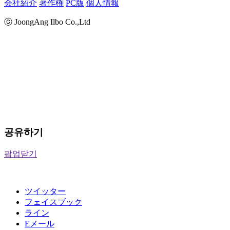
会社紹介
著作権
PC版
個人情報
ⓒ JoongAng Ilbo Co.,Ltd
공유하기
팝업닫기
ツイッター
フェイスブック
ライン
Eメール