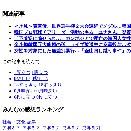
関連記事
＜水泳＞黄宣優、世界選手権２大会連続でメダル…韓国
韓国プロ野球チアリーダー活動のキム・ユナさん、梨泰
「下着逆に着せられ…」カンボジアで死亡の韓国人女性
全斗煥韓国元大統領の孫、ライブ放送中に麻薬投与…泣
女性を対象にした無差別暴行…「釜山回し蹴り事件」
この記事を読んで…
1
腹立つ
1
腹立つ
0
悲しい
0
悲しい
18
すっきり
18
すっきり
0
興味深い
0
興味深い
0
役に立つ
0
役に立つ
みんなの感想ランキング
社会・文化 記事
공유하기
공유하기
공유하기
공유하기
공유하기