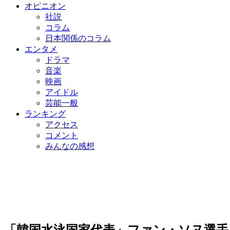
オピニオン
社説
コラム
日本関係のコラム
エンタメ
ドラマ
音楽
映画
アイドル
芸能一般
ランキング
アクセス
コメント
みんなの感想
「韓国水泳国家代表」ファン・ソヌ選手