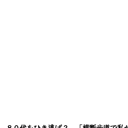
、８０代をひき逃げ？…「横断歩道で私