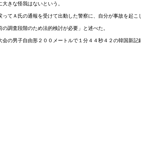
に大きな怪我はないという。
戻ってＡ氏の通報を受けて出動した警察に、自分が事故を起こ
前の調査段階のため法的検討が必要」と述べた。
大会の男子自由形２００メートルで１分４４秒４２の韓国新記