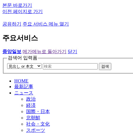
본문 바로가기
이전 페이지로 가기
공유하기
주요 서비스 메뉴 열기
주요서비스
중앙일보
메가메뉴로 돌아가기
닫기
검색어 입력폼
검색
HOME
最新記事
ニュース
政治
経済
国際・日本
北朝鮮
社会・文化
スポーツ