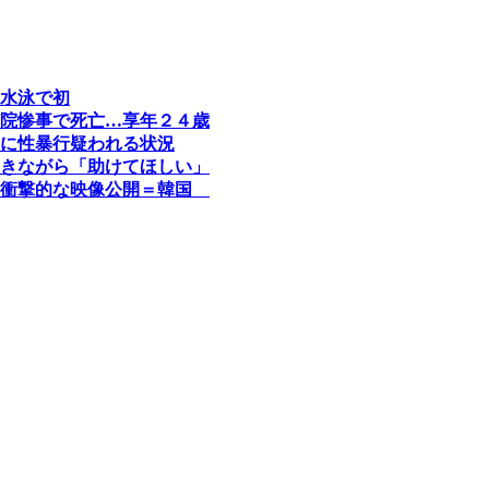
水泳で初
院惨事で死亡…享年２４歳
に性暴行疑われる状況
きながら「助けてほしい」
の衝撃的な映像公開＝韓国