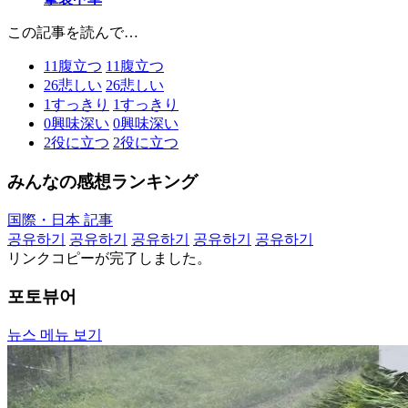
この記事を読んで…
11
腹立つ
11
腹立つ
26
悲しい
26
悲しい
1
すっきり
1
すっきり
0
興味深い
0
興味深い
2
役に立つ
2
役に立つ
みんなの感想ランキング
国際・日本 記事
공유하기
공유하기
공유하기
공유하기
공유하기
リンクコピーが完了しました。
포토뷰어
뉴스 메뉴 보기