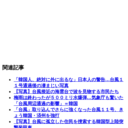
関連記事
「韓国人、絶対に外に出るな」日本人の警告…台風１
１号通過後の凄まじい写真
【写真】台風接近の海雲台で波を見物する市民たち
梅雨は終わったが５００ミリ水爆弾…気象庁も驚いた
「台風周辺通過の影響」＝韓国
「台風」取り込んでさらに強くなった台風１１号、き
ょう韓国・済州を強打
【写真】台風に孤立した住民を捜索する韓国型上陸突
撃装甲車