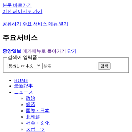
본문 바로가기
이전 페이지로 가기
공유하기
주요 서비스 메뉴 열기
주요서비스
중앙일보
메가메뉴로 돌아가기
닫기
검색어 입력폼
검색
HOME
最新記事
ニュース
政治
経済
国際・日本
北朝鮮
社会・文化
スポーツ