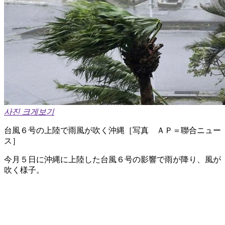
사진 크게보기
台風６号の上陸で雨風が吹く沖縄［写真 ＡＰ＝聯合ニュー
ス］
今月５日に沖縄に上陸した台風６号の影響で雨が降り、風が
吹く様子。