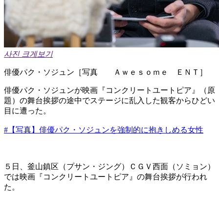
사진 크게보기
俳優パク・ソジュン［写真 Ａｗｅｓｏｍｅ ＥＮＴ］
俳優パク・ソジュンが映画『コンクリートユートピア』（原
題）の舞台挨拶の途中でステージに乱入した観客からひどい
目に遭った。
#【写真】俳優パク・ソジュンを強制的に抱きしめる女性
５日、釜山鎮区（プサン・ジング）ＣＧＶ西面（ソミョン）
では映画『コンクリートユートピア』の舞台挨拶が行われ
た。