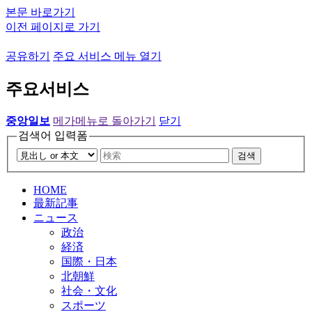
본문 바로가기
이전 페이지로 가기
공유하기
주요 서비스 메뉴 열기
주요서비스
중앙일보
메가메뉴로 돌아가기
닫기
검색어 입력폼
검색
HOME
最新記事
ニュース
政治
経済
国際・日本
北朝鮮
社会・文化
スポーツ