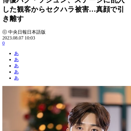
した観客からセクハラ被害…真顔で引
き離す
ⓒ 中央日報日本語版
2023.08.07 10:03
0
あ
あ
あ
あ
あ