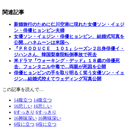
関連記事
新婚旅行のために仁川空港に現れた女優ソン・イェジ
ン・俳優ヒョンビン夫婦
女優ソン・イェジン・俳優ヒョンビン、結婚式写真を
公開…ハネムーンは米国へ
『ＰＲＯＤＵＣＥ １０１』シーズン２出身俳優イ・
ジハンさん、韓国梨泰院転倒事故で死去
米ドラマ『ウォーキング・デッド』１８歳の俳優死
去、フェンタニル中毒で…両親が死因を公開
俳優ヒョンビンの手を取り明るく笑う女優ソン・イェ
ジン…結婚式控えてウェディング写真公開
この記事を読んで…
14
腹立つ
14
腹立つ
16
悲しい
16
悲しい
6
すっきり
6
すっきり
16
興味深い
16
興味深い
6
役に立つ
6
役に立つ