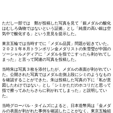
ただし一部では 鄭が投稿した写真を見て「銀メダルの酸化
はむしろ偽物ではないという証拠」とし「純度の高い銀は空
気中で酸化する」という意見を提示した。
東京五輪では当時すでに「メダル品質」問題が起きていた。
２０２１年８月トランポリン金メダリストの朱雪瑩が中国の
ソーシャルメディアに「メダルを指でこすったら剥がれてし
まった」と言って関連の写真を投稿した。
当時朱は写真３枚を添付したが、メダルの表面が剥がれてい
た。公開された写真ではメダル左側上段にシミのようなもの
を確認することができた。朱は投稿した写真の下に「私が意
図したわけではない」とし「シミかただのホコリだと思って
指で擦ってみたらさらに剥がれてしまった」と説明してい
た。
当時グローバル・タイムズによると、日本造幣局は「金メダ
ルの表面が剥がれた事例を確認したことがなく、東京五輪組