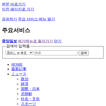
본문 바로가기
이전 페이지로 가기
공유하기
주요 서비스 메뉴 열기
주요서비스
중앙일보
메가메뉴로 돌아가기
닫기
검색어 입력폼
검색
HOME
最新記事
ニュース
政治
経済
国際・日本
北朝鮮
社会・文化
スポーツ