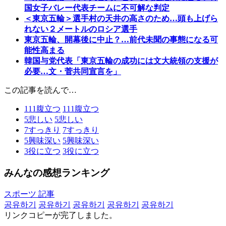
国女子バレー代表チームに不可解な判定
＜東京五輪＞選手村の天井の高さのため…頭も上げら
れない２メートルのロシア選手
東京五輪、開幕後に中止？…前代未聞の事態になる可
能性高まる
韓国与党代表「東京五輪の成功には文大統領の支援が
必要…文・菅共同宣言を」
この記事を読んで…
111
腹立つ
111
腹立つ
5
悲しい
5
悲しい
7
すっきり
7
すっきり
5
興味深い
5
興味深い
3
役に立つ
3
役に立つ
みんなの感想ランキング
スポーツ 記事
공유하기
공유하기
공유하기
공유하기
공유하기
リンクコピーが完了しました。