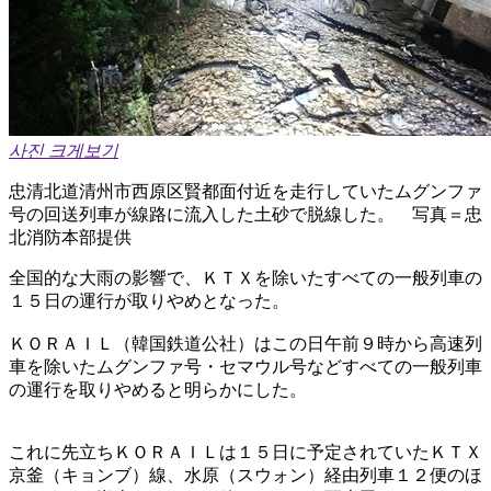
사진 크게보기
忠清北道清州市西原区賢都面付近を走行していたムグンファ
号の回送列車が線路に流入した土砂で脱線した。 写真＝忠
北消防本部提供
全国的な大雨の影響で、ＫＴＸを除いたすべての一般列車の
１５日の運行が取りやめとなった。
ＫＯＲＡＩＬ（韓国鉄道公社）はこの日午前９時から高速列
車を除いたムグンファ号・セマウル号などすべての一般列車
の運行を取りやめると明らかにした。
これに先立ちＫＯＲＡＩＬは１５日に予定されていたＫＴＸ
京釜（キョンブ）線、水原（スウォン）経由列車１２便のほ