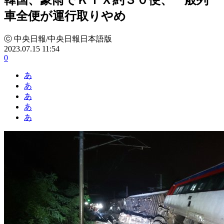
車全便が運行取りやめ
ⓒ 中央日報/中央日報日本語版
2023.07.15 11:54
0
あ
あ
あ
あ
あ