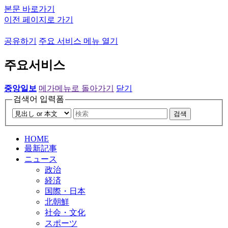
본문 바로가기
이전 페이지로 가기
공유하기
주요 서비스 메뉴 열기
주요서비스
중앙일보
메가메뉴로 돌아가기
닫기
검색어 입력폼
검색
HOME
最新記事
ニュース
政治
経済
国際・日本
北朝鮮
社会・文化
スポーツ