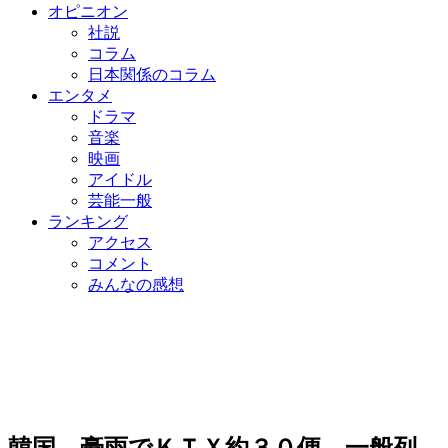
オピニオン
社説
コラム
日本関係のコラム
エンタメ
ドラマ
音楽
映画
アイドル
芸能一般
ランキング
アクセス
コメント
みんなの感想
韓国、豪雨でＫＴＸ約３０便、一般列