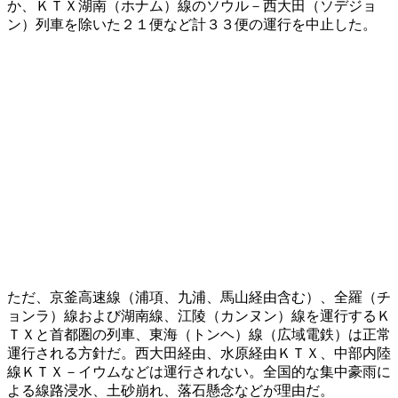
か、ＫＴＸ湖南（ホナム）線のソウル－西大田（ソデジョ
ン）列車を除いた２１便など計３３便の運行を中止した。
ただ、京釜高速線（浦項、九浦、馬山経由含む）、全羅（チ
ョンラ）線および湖南線、江陵（カンヌン）線を運行するＫ
ＴＸと首都圏の列車、東海（トンヘ）線（広域電鉄）は正常
運行される方針だ。西大田経由、水原経由ＫＴＸ、中部内陸
線ＫＴＸ－イウムなどは運行されない。全国的な集中豪雨に
よる線路浸水、土砂崩れ、落石懸念などが理由だ。