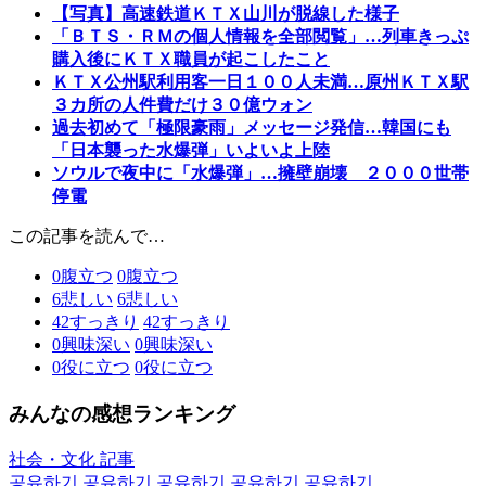
【写真】高速鉄道ＫＴＸ山川が脱線した様子
「ＢＴＳ・ＲＭの個人情報を全部閲覧」…列車きっぷ
購入後にＫＴＸ職員が起こしたこと
ＫＴＸ公州駅利用客一日１００人未満…原州ＫＴＸ駅
３カ所の人件費だけ３０億ウォン
過去初めて「極限豪雨」メッセージ発信…韓国にも
「日本襲った水爆弾」いよいよ上陸
ソウルで夜中に「水爆弾」…擁壁崩壊 ２０００世帯
停電
この記事を読んで…
0
腹立つ
0
腹立つ
6
悲しい
6
悲しい
42
すっきり
42
すっきり
0
興味深い
0
興味深い
0
役に立つ
0
役に立つ
みんなの感想ランキング
社会・文化 記事
공유하기
공유하기
공유하기
공유하기
공유하기