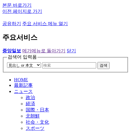
본문 바로가기
이전 페이지로 가기
공유하기
주요 서비스 메뉴 열기
주요서비스
중앙일보
메가메뉴로 돌아가기
닫기
검색어 입력폼
검색
HOME
最新記事
ニュース
政治
経済
国際・日本
北朝鮮
社会・文化
スポーツ