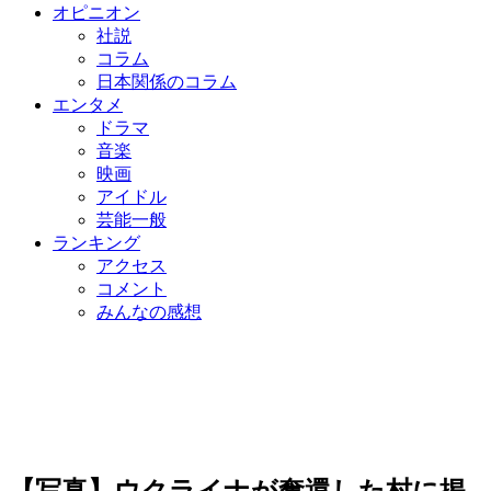
オピニオン
社説
コラム
日本関係のコラム
エンタメ
ドラマ
音楽
映画
アイドル
芸能一般
ランキング
アクセス
コメント
みんなの感想
【写真】ウクライナが奪還した村に掲