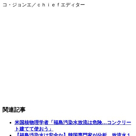
コ・ジョンエ／ｃｈｉｅｆエディター
関連記事
米国核物理学者「福島汚染水放流は危険…コンクリー
ト建てて使おう」
【福島汚染水は安全か】韓国専門家が分析…放流水１