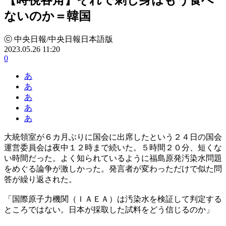
ないのか＝韓国
ⓒ 中央日報/中央日報日本語版
2023.05.26 11:20
0
あ
あ
あ
あ
あ
大統領室が６カ月ぶりに国会に出席したという２４日の国会
運営委員会は夜中１２時まで続いた。５時間２０分、短くな
い時間だった。よく知られているように福島原発汚染水問題
をめぐる論争が激しかった。発言者が変わっただけで似た問
答が繰り返された。
「国際原子力機関（ＩＡＥＡ）は汚染水を検証して判定する
ところではない。日本が採取した試料をどう信じるのか」