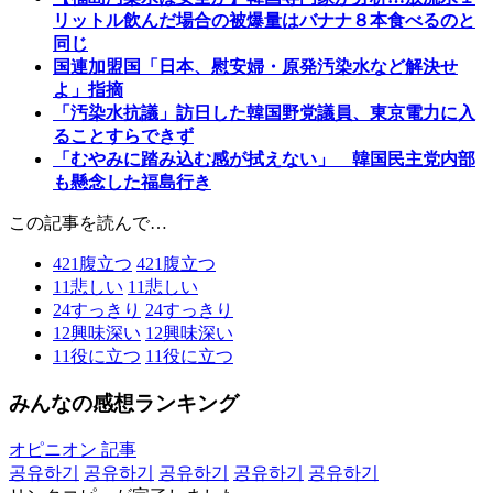
リットル飲んだ場合の被爆量はバナナ８本食べるのと
同じ
国連加盟国「日本、慰安婦・原発汚染水など解決せ
よ」指摘
「汚染水抗議」訪日した韓国野党議員、東京電力に入
ることすらできず
「むやみに踏み込む感が拭えない」 韓国民主党内部
も懸念した福島行き
この記事を読んで…
421
腹立つ
421
腹立つ
11
悲しい
11
悲しい
24
すっきり
24
すっきり
12
興味深い
12
興味深い
11
役に立つ
11
役に立つ
みんなの感想ランキング
オピニオン 記事
공유하기
공유하기
공유하기
공유하기
공유하기