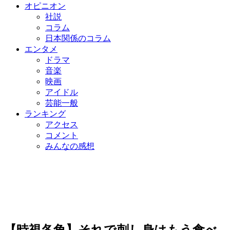
オピニオン
社説
コラム
日本関係のコラム
エンタメ
ドラマ
音楽
映画
アイドル
芸能一般
ランキング
アクセス
コメント
みんなの感想
【時視各角】それで刺し身はもう食べ