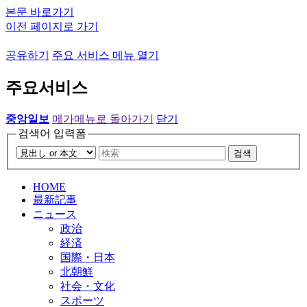
본문 바로가기
이전 페이지로 가기
공유하기
주요 서비스 메뉴 열기
주요서비스
중앙일보
메가메뉴로 돌아가기
닫기
검색어 입력폼
검색
HOME
最新記事
ニュース
政治
経済
国際・日本
北朝鮮
社会・文化
スポーツ