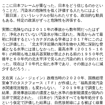
ここに日本フレームが重なった。日本をどう信じるのかとい
うことだ。汚染水の危険性を低く評価する人たちにはよく
「親日派」というレッテルが貼られたりする。政治的な動員
もある。特定の政派がずっと危険性を誇張する。
実際に危険なのは２０１１年の事故から数年間だったはず
だ。浄化されていない汚染水が海に流れた。海流からみて最
初に到達するというカナダのある学者は２０１７年にこのよ
うに評価した。「北太平洋近隣の海洋生物や人間に深刻な脅
威となる水準には達しなかった。最高水準（２０１５－１６
年）の時期も地上核兵器実験が禁止される前の１９５０年代
後半と６０年代の北太平洋で見られた汚染の約１０分の１だ
った。現在は７０年代と似た水準であり、その後はさらに減
少するだろう」。
文在寅（ムン・ジェイン）政権当時の２０２０年、国務総理
室傘下のタスクフォース（ＴＦ）が作成した「福島原発汚染
水関連現況報告」も変わらない。「２０１９年まで調査した
結果、原発事故以前の濃度と似た水準の放射能濃度が国内の
沿岸で測定された。（日本が）汚染水すべてを毎年処分する
という仮定で評価した結果は、自然放射線による被ばく線量