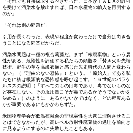
「それでも直接採取するべきだった。日本がＩＡＥＡの許可
を受けて汚染水を放出すれば、日本水産物の輸入を再開する
のか」
「それは別の問題だ」
引用が長くなった。表現や程度が変わったけで当分は向き合
うことになる問答だからだ。
汚染水問題は一種の複合葛藤だ。まず「核廃棄物」という属
性がある。危険性を評価する私たちの頭脳を「焚き火を先端
技術、野牛の革を高級衣類と感じた先史時代の人間と変わら
ない」（『理由のない恐怖』）という。「原始人」である私
たちに核は根源的な恐怖感を呼び起こす。１６世紀のパラケ
ルススの説明（「すべてのものは毒であり、毒でないものな
ど存在しない。その服用量こそが毒であるかそうでないかを
決める」）のように、あるかないかではなく、どの程度ある
かが重要であるにもかかわらずだ。
米国物理学会が低温核融合の非現実性を大衆に理解させるこ
とはできなかったが、高レベル放射性廃棄物の処理を前向き
に見るようにするのに失敗したこともある。