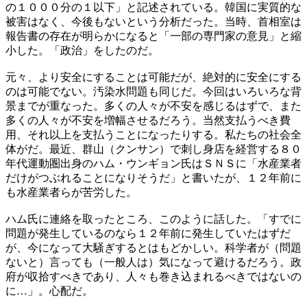
の１０００分の１以下」と記述されている。韓国に実質的な
被害はなく、今後もないという分析だった。当時、首相室は
報告書の存在が明らかになると「一部の専門家の意見」と縮
小した。「政治」をしたのだ。
元々、より安全にすることは可能だが、絶対的に安全にする
のは可能でない。汚染水問題も同じだ。今回はいろいろな背
景までが重なった。多くの人々が不安を感じるはずで、また
多くの人々が不安を増幅させるだろう。当然支払うべき費
用、それ以上を支払うことになったりする。私たちの社会全
体がだ。最近、群山（クンサン）で刺し身店を経営する８０
年代運動圏出身のハム・ウンギョン氏はＳＮＳに「水産業者
だけがつぶれることになりそうだ」と書いたが、１２年前に
も水産業者らが苦労した。
ハム氏に連絡を取ったところ、このように話した。「すでに
問題が発生しているのなら１２年前に発生していたはずだ
が、今になって大騒ぎするとはもどかしい。科学者が（問題
ないと）言っても（一般人は）気になって避けるだろう。政
府が収拾すべきであり、人々も巻き込まれるべきではないの
に…」。心配だ。