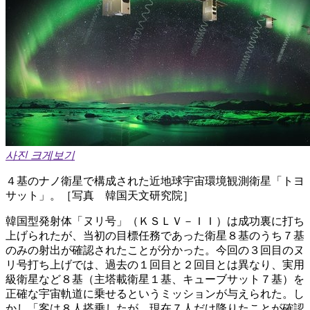
사진 크게보기
４基のナノ衛星で構成された近地球宇宙環境観測衛星「トヨ
サット」。［写真 韓国天文研究院］
韓国型発射体「ヌリ号」（ＫＳＬＶ－ＩＩ）は成功裏に打ち
上げられたが、当初の目標任務であった衛星８基のうち７基
のみの射出が確認されたことが分かった。今回の３回目のヌ
リ号打ち上げでは、過去の１回目と２回目とは異なり、実用
級衛星など８基（主塔載衛星１基、キューブサット７基）を
正確な宇宙軌道に乗せるというミッションが与えられた。し
かし「客は８人搭乗したが、現在７人だけ降りたことが確認