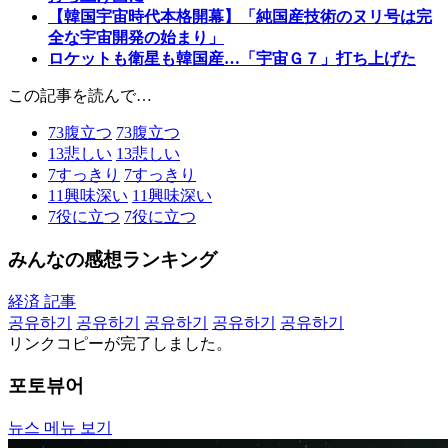
【韓国宇宙時代本格開幕】「純国産技術のヌリ号は完
全な宇宙開発の始まり」
ロケットも衛星も韓国産…「宇宙Ｇ７」打ち上げた
この記事を読んで…
73
腹立つ
73
腹立つ
13
悲しい
13
悲しい
7
すっきり
7
すっきり
11
興味深い
11
興味深い
7
役に立つ
7
役に立つ
みんなの感想ランキング
経済 記事
공유하기
공유하기
공유하기
공유하기
공유하기
リンクコピーが完了しました。
포토뷰어
뉴스 메뉴 보기