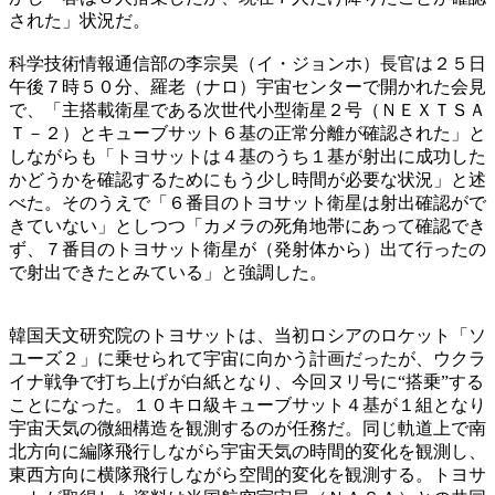
された」状況だ。
科学技術情報通信部の李宗昊（イ・ジョンホ）長官は２５日
午後７時５０分、羅老（ナロ）宇宙センターで開かれた会見
で、「主搭載衛星である次世代小型衛星２号（ＮＥＸＴＳＡ
Ｔ－２）とキューブサット６基の正常分離が確認された」と
しながらも「トヨサットは４基のうち１基が射出に成功した
かどうかを確認するためにもう少し時間が必要な状況」と述
べた。そのうえで「６番目のトヨサット衛星は射出確認がで
きていない」としつつ「カメラの死角地帯にあって確認でき
ず、７番目のトヨサット衛星が（発射体から）出て行ったの
で射出できたとみている」と強調した。
韓国天文研究院のトヨサットは、当初ロシアのロケット「ソ
ユーズ２」に乗せられて宇宙に向かう計画だったが、ウクラ
イナ戦争で打ち上げが白紙となり、今回ヌリ号に“搭乗”する
ことになった。１０キロ級キューブサット４基が１組となり
宇宙天気の微細構造を観測するのが任務だ。同じ軌道上で南
北方向に編隊飛行しながら宇宙天気の時間的変化を観測し、
東西方向に横隊飛行しながら空間的変化を観測する。トヨサ