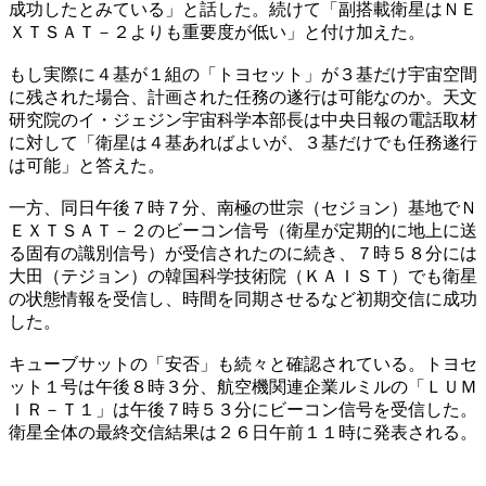
成功したとみている」と話した。続けて「副搭載衛星はＮＥ
ＸＴＳＡＴ－２よりも重要度が低い」と付け加えた。
もし実際に４基が１組の「トヨセット」が３基だけ宇宙空間
に残された場合、計画された任務の遂行は可能なのか。天文
研究院のイ・ジェジン宇宙科学本部長は中央日報の電話取材
に対して「衛星は４基あればよいが、３基だけでも任務遂行
は可能」と答えた。
一方、同日午後７時７分、南極の世宗（セジョン）基地でＮ
ＥＸＴＳＡＴ－２のビーコン信号（衛星が定期的に地上に送
る固有の識別信号）が受信されたのに続き、７時５８分には
大田（テジョン）の韓国科学技術院（ＫＡＩＳＴ）でも衛星
の状態情報を受信し、時間を同期させるなど初期交信に成功
した。
キューブサットの「安否」も続々と確認されている。トヨセ
ット１号は午後８時３分、航空機関連企業ルミルの「ＬＵＭ
ＩＲ－Ｔ１」は午後７時５３分にビーコン信号を受信した。
衛星全体の最終交信結果は２６日午前１１時に発表される。