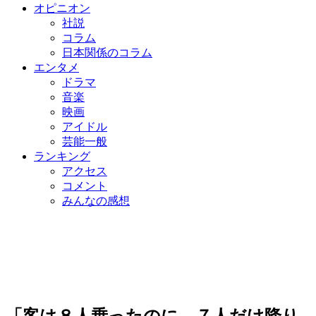
オピニオン
社説
コラム
日本関係のコラム
エンタメ
ドラマ
音楽
映画
アイドル
芸能一般
ランキング
アクセス
コメント
みんなの感想
「客は８人乗ったのに、７人だけ降り