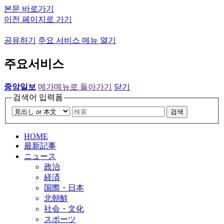
본문 바로가기
이전 페이지로 가기
공유하기
주요 서비스 메뉴 열기
주요서비스
중앙일보
메가메뉴로 돌아가기
닫기
검색어 입력폼
검색
HOME
最新記事
ニュース
政治
経済
国際・日本
北朝鮮
社会・文化
スポーツ