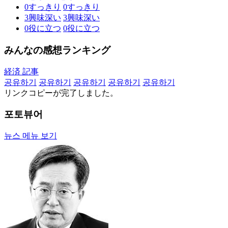
0
すっきり
0
すっきり
3
興味深い
3
興味深い
0
役に立つ
0
役に立つ
みんなの感想ランキング
経済 記事
공유하기
공유하기
공유하기
공유하기
공유하기
リンクコピーが完了しました。
포토뷰어
뉴스 메뉴 보기