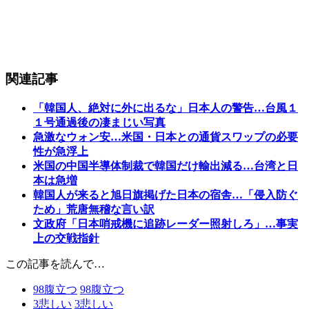
関連記事
「韓国人、絶対に外に出るな」日本人の警告…台風１
１号通過後の凄まじい写真
急激なウォン安…米国・日本との通貨スワップの必要
性が急浮上
米国の中国半導体制裁で韓国だけ輸出減る…台湾と日
本は急増
韓国人が来ると旭日旗掲げた日本の宿舎…「侵入防ぐ
ため」荒唐無稽な言い訳
文政府「日本哨戒機に追跡レーダー照射しろ」…事実
上の交戦指針
この記事を読んで…
98
腹立つ
98
腹立つ
3
悲しい
3
悲しい