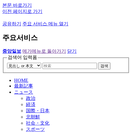
본문 바로가기
이전 페이지로 가기
공유하기
주요 서비스 메뉴 열기
주요서비스
중앙일보
메가메뉴로 돌아가기
닫기
검색어 입력폼
검색
HOME
最新記事
ニュース
政治
経済
国際・日本
北朝鮮
社会・文化
スポーツ