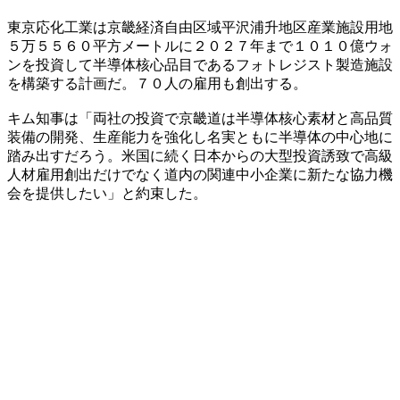
東京応化工業は京畿経済自由区域平沢浦升地区産業施設用地
５万５５６０平方メートルに２０２７年まで１０１０億ウォ
ンを投資して半導体核心品目であるフォトレジスト製造施設
を構築する計画だ。７０人の雇用も創出する。
キム知事は「両社の投資で京畿道は半導体核心素材と高品質
装備の開発、生産能力を強化し名実ともに半導体の中心地に
踏み出すだろう。米国に続く日本からの大型投資誘致で高級
人材雇用創出だけでなく道内の関連中小企業に新たな協力機
会を提供したい」と約束した。