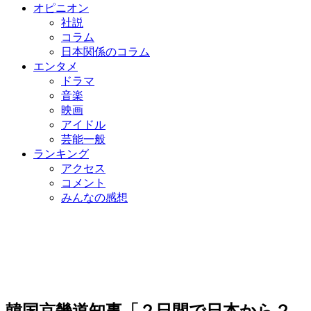
オピニオン
社説
コラム
日本関係のコラム
エンタメ
ドラマ
音楽
映画
アイドル
芸能一般
ランキング
アクセス
コメント
みんなの感想
韓国京畿道知事「２日間で日本から２