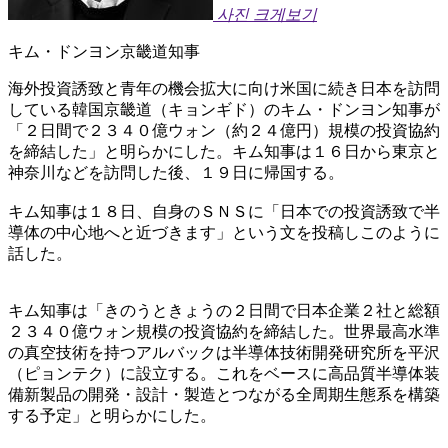
사진 크게보기
キム・ドンヨン京畿道知事
海外投資誘致と青年の機会拡大に向け米国に続き日本を訪問
している韓国京畿道（キョンギド）のキム・ドンヨン知事が
「２日間で２３４０億ウォン（約２４億円）規模の投資協約
を締結した」と明らかにした。キム知事は１６日から東京と
神奈川などを訪問した後、１９日に帰国する。
キム知事は１８日、自身のＳＮＳに「日本での投資誘致で半
導体の中心地へと近づきます」という文を投稿しこのように
話した。
キム知事は「きのうときょうの２日間で日本企業２社と総額
２３４０億ウォン規模の投資協約を締結した。世界最高水準
の真空技術を持つアルバックは半導体技術開発研究所を平沢
（ピョンテク）に設立する。これをベースに高品質半導体装
備新製品の開発・設計・製造とつながる全周期生態系を構築
する予定」と明らかにした。