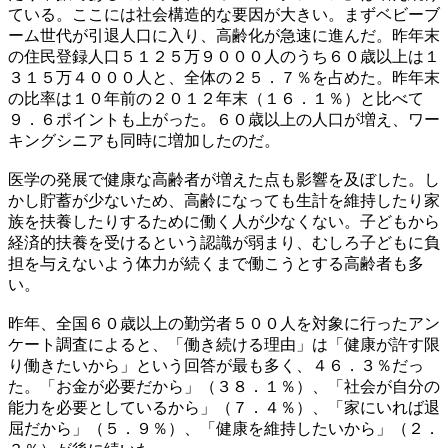
ている。ここには社会構造的な要因が大きい。まずベビーブ
ーム世代が引退人口に入り、高齢化が急速に進んだ。昨年末
の住民登録人口５１２５万９０００人のうち６０歳以上は１
３１５万４０００人と、全体の２５．７％を占めた。昨年末
の比率は１０年前の２０１２年末（１６．１％）と比べて
９．６ポイントも上がった。６０歳以上の人口が増え、ワー
キングシニアも同時に増加したのだ。
医学の発展で健康な高齢者が増えた点も影響を及ぼした。し
かし貯蓄が少ないため、高齢になっても生計を維持したり家
族を扶養したりするために働く人が少なくない。子どもから
経済的扶養を受けるという認識が弱まり、むしろ子どもに負
担を与えないよう体力が続くまで働こうとする高齢者も多
い。
昨年、全国６０歳以上の勤労者５００人を対象に行ったアン
ケート調査によると、「働き続ける理由」は「健康が許す限
り働きたいから」という回答が最も多く、４６．３％だっ
た。「お金が必要だから」（３８．１％）、「社会が自分の
能力を必要としているから」（７．４％）、「家にいれば退
屈だから」（５．９％）、「健康を維持したいから」（２．