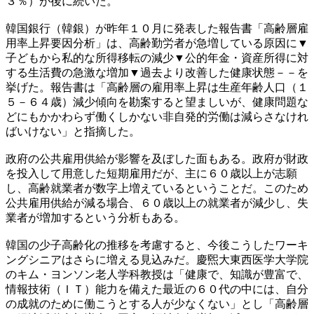
３％）が後に続いた。
韓国銀行（韓銀）が昨年１０月に発表した報告書「高齢層雇
用率上昇要因分析」は、高齢勤労者が急増している原因に▼
子どもから私的な所得移転の減少▼公的年金・資産所得に対
する生活費の急激な増加▼過去より改善した健康状態－－を
挙げた。報告書は「高齢層の雇用率上昇は生産年齢人口（１
５－６４歳）減少傾向を勘案すると望ましいが、健康問題な
どにもかかわらず働くしかない非自発的労働は減らさなけれ
ばいけない」と指摘した。
政府の公共雇用供給が影響を及ぼした面もある。政府が財政
を投入して用意した短期雇用だが、主に６０歳以上が志願
し、高齢就業者が数字上増えているということだ。このため
公共雇用供給が減る場合、６０歳以上の就業者が減少し、失
業者が増加するという分析もある。
韓国の少子高齢化の推移を考慮すると、今後こうしたワーキ
ングシニアはさらに増える見込みだ。慶煕大東西医学大学院
のキム・ヨンソン老人学科教授は「健康で、知識が豊富で、
情報技術（ＩＴ）能力を備えた最近の６０代の中には、自分
の成就のために働こうとする人が少なくない」とし「高齢層