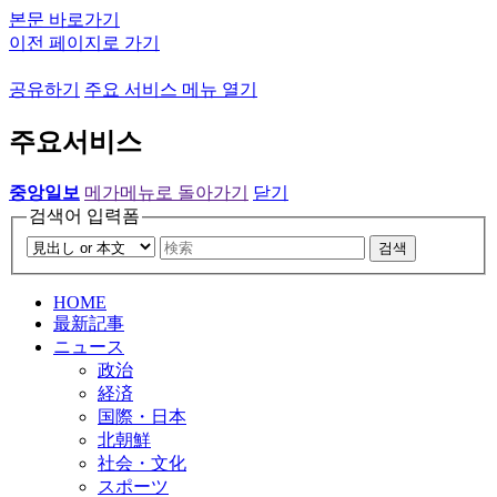
본문 바로가기
이전 페이지로 가기
공유하기
주요 서비스 메뉴 열기
주요서비스
중앙일보
메가메뉴로 돌아가기
닫기
검색어 입력폼
검색
HOME
最新記事
ニュース
政治
経済
国際・日本
北朝鮮
社会・文化
スポーツ