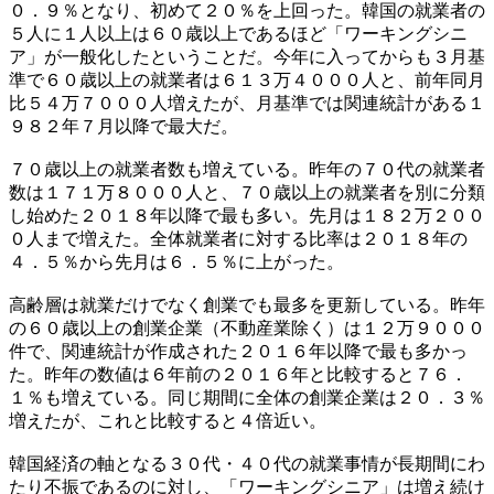
０．９％となり、初めて２０％を上回った。韓国の就業者の
５人に１人以上は６０歳以上であるほど「ワーキングシニ
ア」が一般化したということだ。今年に入ってからも３月基
準で６０歳以上の就業者は６１３万４０００人と、前年同月
比５４万７０００人増えたが、月基準では関連統計がある１
９８２年７月以降で最大だ。
７０歳以上の就業者数も増えている。昨年の７０代の就業者
数は１７１万８０００人と、７０歳以上の就業者を別に分類
し始めた２０１８年以降で最も多い。先月は１８２万２００
０人まで増えた。全体就業者に対する比率は２０１８年の
４．５％から先月は６．５％に上がった。
高齢層は就業だけでなく創業でも最多を更新している。昨年
の６０歳以上の創業企業（不動産業除く）は１２万９０００
件で、関連統計が作成された２０１６年以降で最も多かっ
た。昨年の数値は６年前の２０１６年と比較すると７６．
１％も増えている。同じ期間に全体の創業企業は２０．３％
増えたが、これと比較すると４倍近い。
韓国経済の軸となる３０代・４０代の就業事情が長期間にわ
たり不振であるのに対し、「ワーキングシニア」は増え続け