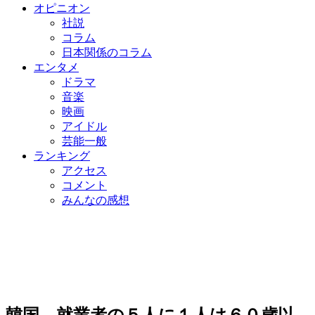
オピニオン
社説
コラム
日本関係のコラム
エンタメ
ドラマ
音楽
映画
アイドル
芸能一般
ランキング
アクセス
コメント
みんなの感想
韓国、就業者の５人に１人は６０歳以