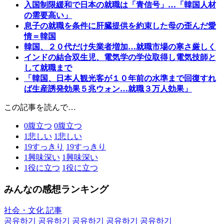
入国制限緩和で日本の就職は「青信号」…「韓国人材
の需要高い」
息子の就職を条件に肝臓提供を約束した母の歪んだ愛
情＝韓国
韓国、２０代だけ失業者増加…就職市場の寒さ厳しく
インドの結合双生児、電気学の学位取得し電気技師と
して就職まで
「韓国、日本人観光客が１０年前の水準まで回復すれ
ば生産誘発効果５兆ウォン…就職３万人効果」
この記事を読んで…
0
腹立つ
0
腹立つ
1
悲しい
1
悲しい
19
すっきり
19
すっきり
1
興味深い
1
興味深い
1
役に立つ
1
役に立つ
みんなの感想ランキング
社会・文化 記事
공유하기
공유하기
공유하기
공유하기
공유하기