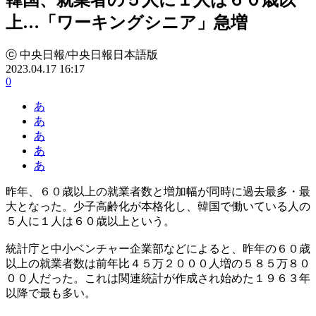
上…「ワーキングシニア」急増
ⓒ 中央日報/中央日報日本語版
2023.04.17 16:17
0
あ
あ
あ
あ
あ
昨年、６０歳以上の就業者数と増加幅が同時に過去最多・最
大となった。少子高齢化が本格化し、韓国で働いている人の
５人に１人は６０歳以上という。
統計庁と中小ベンチャー企業部などによると、昨年の６０歳
以上の就業者数は前年比４５万２０００人増の５８５万８０
００人だった。これは関連統計が作成され始めた１９６３年
以降で最も多い。