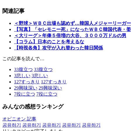
関連記事
＜野球＞ＷＢＣ出場も認めず…韓国人メジャーリーガー
【写真】「セレモニー死」になったＷＢＣ韓国代表・姜
＜大リーグ＞年俸５倍増の大谷、３０００万ドルの男
【コラム】日本のことを考えるな
【時視各角】攻守が入れ替わった韓日関係
この記事を読んで…
33
腹立つ
33
腹立つ
3
悲しい
3
悲しい
127
すっきり
127
すっきり
29
興味深い
29
興味深い
7
役に立つ
7
役に立つ
みんなの感想ランキング
オピニオン 記事
공유하기
공유하기
공유하기
공유하기
공유하기