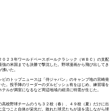
２０２３年ワールドベースボールクラシック（ＷＢＣ）の支配
最強の米国までも決勝で撃沈した。野球漫画から飛び出してき
が沸いた。
レビのトップニュースは「侍ジャパン」のキャンプ地の宮崎発
いた。投手陣のリーダーのダルビッシュ有をはじめ、練習場を
ホテルが満室になるなど周辺地域の経済に特需が生じた。
の高校野球チームのうち３２校（春）、４９校（夏）だけに出
に立つこと自体が栄光だ。敗れた球児たちが涙を流しながら球