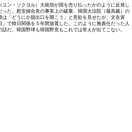
（ユン・ソクヨル）大統領が国を売り払ったかのように反発し
だった。慰安婦合意の事実上の破棄、韓国大法院（最高裁）の
僚は「どうにか脱出口を開こう」と意欲を見せたが、文在寅
日」で韓日関係を５年間放置した。このように無責任だった人
の話だ。韓国野球も韓国野党もこれでは答えが出てこない。