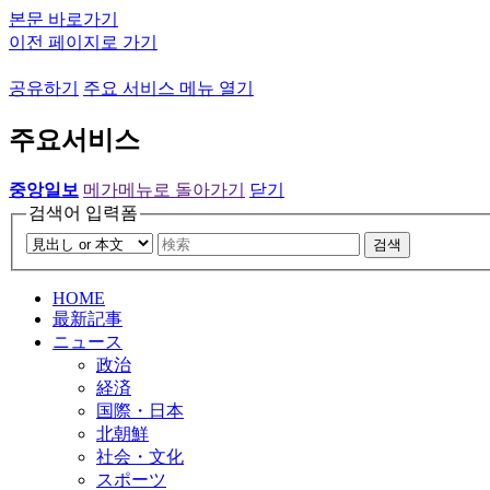
본문 바로가기
이전 페이지로 가기
공유하기
주요 서비스 메뉴 열기
주요서비스
중앙일보
메가메뉴로 돌아가기
닫기
검색어 입력폼
검색
HOME
最新記事
ニュース
政治
経済
国際・日本
北朝鮮
社会・文化
スポーツ