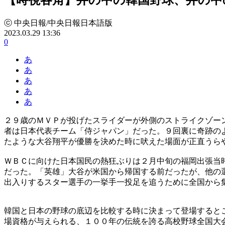
ⓒ 中央日報/中央日報日本語版
2023.03.29 13:36
0
あ
あ
あ
あ
あ
２９歳のＭＶＰが投げたスライダーが外側のストライクゾー
者は日本代表チーム「侍ジャパン」だった。９回裏に奇跡の
たような大谷翔平が優勝を決めた時に吠えた場面が正直うら
ＷＢＣに向けた日本国民の熱狂ぶりは２月中旬の福岡出張当
だった。「英雄」大谷が米国から帰国する前だったが、他の
出入りするスター選手の一挙手一投足を追うために全国から
韓国と日本の野球の底辺を比較する時に決まって登場すると
場資格が与えられる、１００年の伝統を誇る高校野球全国大