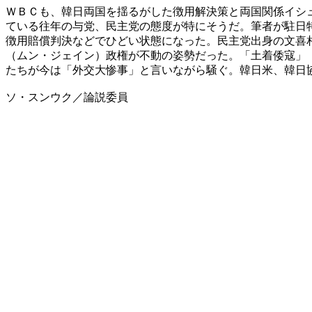
ＷＢＣも、韓日両国を揺るがした徴用解決策と両国関係イシ
ている往年の与党、民主党の態度が特にそうだ。筆者が駐日
徴用賠償判決などでひどい状態になった。民主党出身の文喜
（ムン・ジェイン）政権が不動の姿勢だった。「土着倭寇」
たちが今は「外交大惨事」と言いながら騒ぐ。韓日米、韓日
ソ・スンウク／論説委員