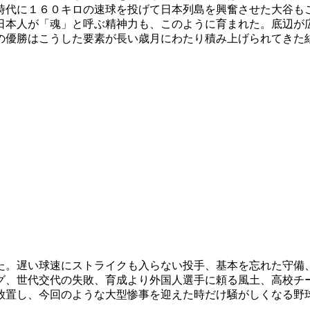
時代に１６０キロの速球を投げて日本列島を興奮させた大谷も
日本人が「魂」と呼ぶ精神力も、このように育まれた。底辺が
の優勝はこうした要素が長い歳月にわたり積み上げられてきた
た。遅い球速にストライクも入らない投手、基本を忘れた守備
グ、世代交代の失敗、育成より外国人選手に頼る風土、高校チ
放置し、今回のような大型惨事を迎えた時だけ騒がしくなる野