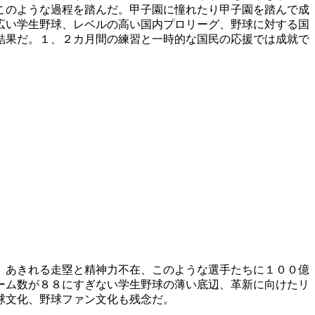
このような過程を踏んだ。甲子園に憧れたり甲子園を踏んで成
広い学生野球、レベルの高い国内プロリーグ、野球に対する国
結果だ。１、２カ月間の練習と一時的な国民の応援では成就で
、あきれる走塁と精神力不在、このような選手たちに１００億
ーム数が８８にすぎない学生野球の薄い底辺、革新に向けたリ
球文化、野球ファン文化も残念だ。