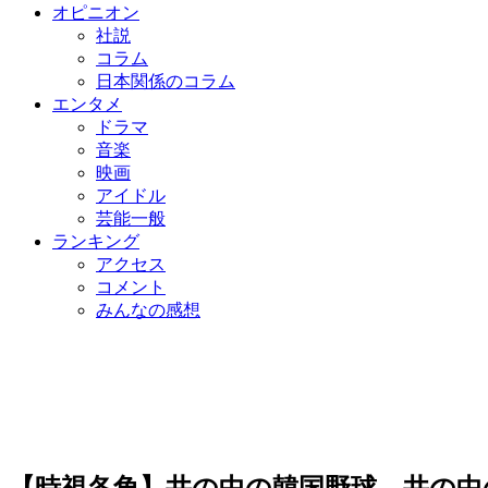
オピニオン
社説
コラム
日本関係のコラム
エンタメ
ドラマ
音楽
映画
アイドル
芸能一般
ランキング
アクセス
コメント
みんなの感想
【時視各角】井の中の韓国野球、井の中