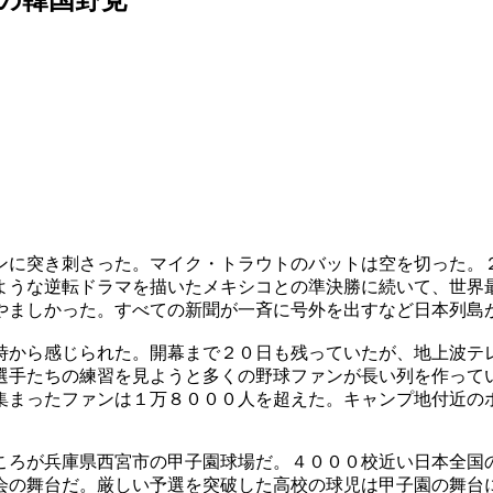
ンに突き刺さった。マイク・トラウトのバットは空を切った。
ような逆転ドラマを描いたメキシコとの準決勝に続いて、世界
やましかった。すべての新聞が一斉に号外を出すなど日本列島
時から感じられた。開幕まで２０日も残っていたが、地上波テ
選手たちの練習を見ようと多くの野球ファンが長い列を作って
集まったファンは１万８０００人を超えた。キャンプ地付近の
ころが兵庫県西宮市の甲子園球場だ。４０００校近い日本全国
会の舞台だ。厳しい予選を突破した高校の球児は甲子園の舞台