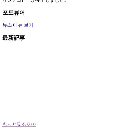
リンクコピーが完了しました。
포토뷰어
뉴스 메뉴 보기
最新記事
もっと見る
0
/ 0