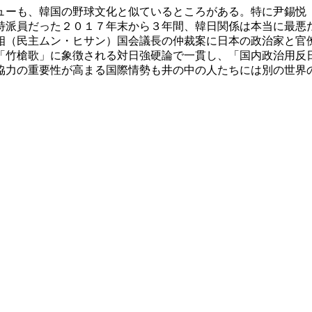
ューも、韓国の野球文化と似ているところがある。特に尹錫悦
特派員だった２０１７年末から３年間、韓日関係は本当に最悪
相（民主ムン・ヒサン）国会議長の仲裁案に日本の政治家と官
「竹槍歌」に象徴される対日強硬論で一貫し、「国内政治用反
協力の重要性が高まる国際情勢も井の中の人たちには別の世界