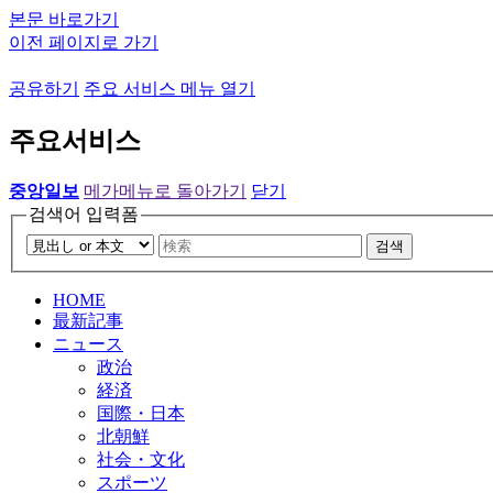
본문 바로가기
이전 페이지로 가기
공유하기
주요 서비스 메뉴 열기
주요서비스
중앙일보
메가메뉴로 돌아가기
닫기
검색어 입력폼
검색
HOME
最新記事
ニュース
政治
経済
国際・日本
北朝鮮
社会・文化
スポーツ