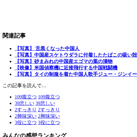
関連記事
【写真】 舌黒くなった中国人
【写真】中国産スケトウダラに付着したたばこの吸い殻
【写真】砂まみれの中国産エゴマの葉の漬物
【映像】米国偵察機に近接飛行する中国戦闘機
【写真】タイの制服を着た中国人歌手ジュー・ジンイー
この記事を読んで…
109
腹立つ
109
腹立つ
39
悲しい
39
悲しい
2
すっきり
2
すっきり
2
興味深い
2
興味深い
3
役に立つ
3
役に立つ
みんなの感想ランキング