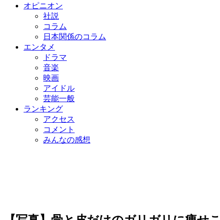
オピニオン
社説
コラム
日本関係のコラム
エンタメ
ドラマ
音楽
映画
アイドル
芸能一般
ランキング
アクセス
コメント
みんなの感想
【写真】骨と皮だけのガリガリに痩せ