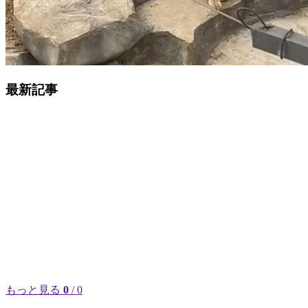
最新記事
もっと見る
0
/ 0