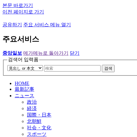
본문 바로가기
이전 페이지로 가기
공유하기
주요 서비스 메뉴 열기
주요서비스
중앙일보
메가메뉴로 돌아가기
닫기
검색어 입력폼
검색
HOME
最新記事
ニュース
政治
経済
国際・日本
北朝鮮
社会・文化
スポーツ