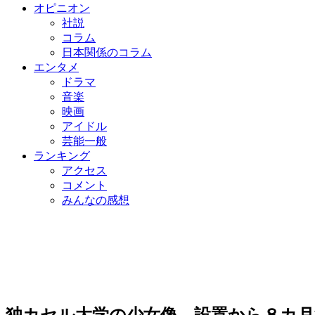
オピニオン
社説
コラム
日本関係のコラム
エンタメ
ドラマ
音楽
映画
アイドル
芸能一般
ランキング
アクセス
コメント
みんなの感想
独カセル大学の少女像、設置から８カ月