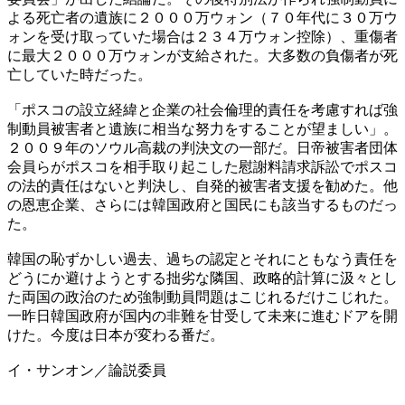
よる死亡者の遺族に２０００万ウォン（７０年代に３０万ウ
ォンを受け取っていた場合は２３４万ウォン控除）、重傷者
に最大２０００万ウォンが支給された。大多数の負傷者が死
亡していた時だった。
「ポスコの設立経緯と企業の社会倫理的責任を考慮すれば強
制動員被害者と遺族に相当な努力をすることが望ましい」。
２００９年のソウル高裁の判決文の一部だ。日帝被害者団体
会員らがポスコを相手取り起こした慰謝料請求訴訟でポスコ
の法的責任はないと判決し、自発的被害者支援を勧めた。他
の恩恵企業、さらには韓国政府と国民にも該当するものだっ
た。
韓国の恥ずかしい過去、過ちの認定とそれにともなう責任を
どうにか避けようとする拙劣な隣国、政略的計算に汲々とし
た両国の政治のため強制動員問題はこじれるだけこじれた。
一昨日韓国政府が国内の非難を甘受して未来に進むドアを開
けた。今度は日本が変わる番だ。
イ・サンオン／論説委員