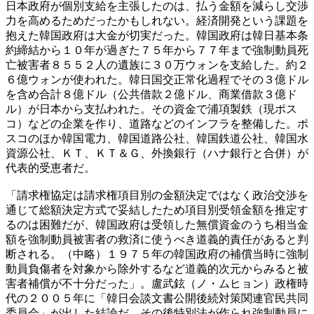
日本政府が個別支給を主張したのは、払う金額を減らし交渉
力を高めるためだったかもしれない。経済開発という課題を
抱えた韓国政府は大金が切実だった。韓国政府は韓日基本条
約締結から１０年が過ぎた７５年から７７年まで強制動員死
亡被害者８５５２人の遺族に３０万ウォンを支給した。約２
６億ウォンが使われた。韓日国交正常化過程でその３億ドル
を含め合計８億ドル（公共借款２億ドル、商業借款３億ド
ル）が日本から支払われた。その資金で浦項製鉄（現ポス
コ）などの企業を作り、道路などのインフラを整備した。ポ
スコのほか韓国電力、韓国道路公社、韓国鉄道公社、韓国水
資源公社、ＫＴ、ＫＴ＆Ｇ、外換銀行（ハナ銀行と合併）が
代表的受恵者だ。
「請求権協定は請求権項目別の金額決定ではなく政治交渉を
通じて総額決定方式で妥結したため項目別受領金額を推定す
るのは困難だが、韓国政府は受領した無償資金のうち相当金
額を強制動員被害者の救済に使うべき道義的責任があると判
断される。（中略）１９７５年の韓国政府の補償当時に強制
動員負傷者を対象から除外するなど道義的次元からみると被
害者補償が不十分だった」。盧武鉉（ノ・ムヒョン）政権時
代の２００５年に「韓日会談文書公開後続対策関連官民共同
委員会」が出した結論だ。その後特別法が作られ強制動員に