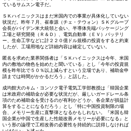
ているサムスン電子だ。
ＳＫハイニックスはまだ米国内での事業が具体化していない
状況だ。昨年７月、崔泰源（チェ・テウォン）ＳＫグループ
会長がバイデン米大統領と会い、半導体先端パッケージング
工場と研究開発（Ｒ＆Ｄ）、電気自動車（ＥＶ）バッテリ
ー、生命工学などに計２２０億ドル規模の投資をすると約束
したが、工場用地など詳細内容は確定していない。
匿名を求めた業界関係者は「ＳＫハイニックスは今年、米国
内の敷地の物色を始めたと聞いている」とし「今年の投資規
模を昨年比で５０％以上減らすという立場であり、補助金申
請までは時間がかかるだろう」と話した。
成均館大のキム・ヨンソク電子電気工学部教授は「韓国企業
は米政府の補助金が必要な状況だが、厳しいガードレール条
項のため補助金を受けるのが有利かどうか、各企業が損益計
算をすることになるだろう」とし「特に中国投資制限の場
合、メモリー生産に直撃弾となるかもしれない。『米国も韓
国企業が中国で生産した性能改善メモリーが必要になる』と
いう形の論理で工程改善の必要性を持続的に説得しなければ
いけない」と述べた。