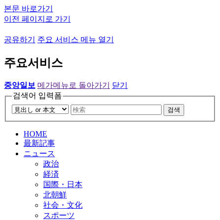
본문 바로가기
이전 페이지로 가기
공유하기
주요 서비스 메뉴 열기
주요서비스
중앙일보
메가메뉴로 돌아가기
닫기
검색어 입력폼
검색
HOME
最新記事
ニュース
政治
経済
国際・日本
北朝鮮
社会・文化
スポーツ