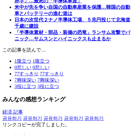
赤字」…最悪の「半導体寒波」
米中が先を争い自国の自動車産業を保護…韓国の自動
車とバッテリーの進む道は
日本の次世代２ナノ半導体工場、５兆円投じて北海道
千歳に建設
「半導体素材・部品・装備の恐竜」ランサム攻撃でパ
ニック…サムスンとハイニックスも止まるか
この記事を読んで…
1
腹立つ
1
腹立つ
0
悲しい
0
悲しい
77
すっきり
77
すっきり
7
興味深い
7
興味深い
3
役に立つ
3
役に立つ
みんなの感想ランキング
経済 記事
공유하기
공유하기
공유하기
공유하기
공유하기
リンクコピーが完了しました。