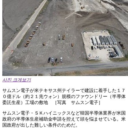
사진 크게보기
サムスン電子が米テキサス州テイラーで建設に着手した１７
０億ドル（約２１兆ウォン）規模のファウンドリー（半導体
委託生産）工場の敷地 ［写真 サムスン電子］
サムスン電子・ＳＫハイニックスなど韓国半導体業界が米国
政府の半導体生産補助金申請を控えて頭を悩ませている。米
国政府が出した難しい条件のためだ。