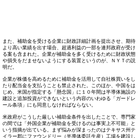
また、補助金を受ける企業に財政詳細計画を提出させ、期待
より高い業績を出す場合、超過利益の一部を連邦政府が受け
る案も含まれた。企業が補助金を多く受けるために財政状態
や損失をだませないようにする装置というのが、ＮＹＴの説
明だ。
企業が株価を高めるために補助金を活用して自社株買いをし
たり配当金を支払うことも禁止された。このほか、中国をは
じめ、米国が指定する「懸念国」に１０年間は半導体施設の
建設と追加投資ができないという内容のいわゆる「ガードレ
ール条項」にも同意しなければならない。
米政府がこうした厳しい補助金条件を出したことで、専門家
の間では「外国企業が補助金を受けるのは事実上不可能」と
いう指摘が出ている。まず悩みが深まったのはテキサス州テ
イラー郡にファウンドリー（半導体委託生産）工場を建設し