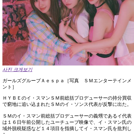
사진 크게보기
ガールズグループＡｅｓｐａ［写真 ＳＭエンターテインメ
ント］
ＨＹＢＥのイ・スマンＳＭ前総括プロデューサーの持分買収
で窮地に追い込まれたＳＭのイ・ソンス代表が反撃に出た。
ＳＭのイ・スマン前総括プロデューサーの義甥であるイ代表
は１６日午前公開したユーチューブ映像で、イ・スマン氏の
域外脱税疑惑など１４項目を指摘してイ・スマン氏を批判し