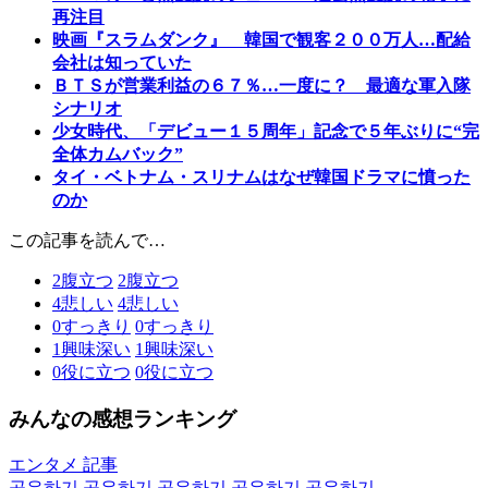
再注目
映画『スラムダンク』 韓国で観客２００万人…配給
会社は知っていた
ＢＴＳが営業利益の６７％…一度に？ 最適な軍入隊
シナリオ
少女時代、「デビュー１５周年」記念で５年ぶりに“完
全体カムバック”
タイ・ベトナム・スリナムはなぜ韓国ドラマに憤った
のか
この記事を読んで…
2
腹立つ
2
腹立つ
4
悲しい
4
悲しい
0
すっきり
0
すっきり
1
興味深い
1
興味深い
0
役に立つ
0
役に立つ
みんなの感想ランキング
エンタメ 記事
공유하기
공유하기
공유하기
공유하기
공유하기