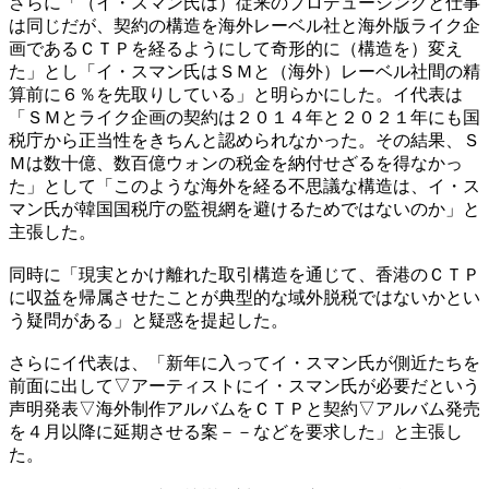
​さらに「（イ・スマン氏は）従来のプロデューシングと仕事
は同じだが、契約の構造を海外レーベル社と海外版ライク企
画であるＣＴＰを経るようにして奇形的に（構造を）変え
た」とし「イ・スマン氏はＳＭと（海外）レーベル社間の精
算前に６％を先取りしている」と明らかにした。イ代表は
「ＳＭとライク企画の契約は２０１４年と２０２１年にも国
税庁から正当性をきちんと認められなかった。その結果、Ｓ
Ｍは数十億、数百億ウォンの税金を納付せざるを得なかっ
た」として「このような海外を経る不思議な構造は、イ・ス
マン氏が韓国国税庁の監視網を避けるためではないのか」と
主張した。
同時に「現実とかけ離れた取引構造を通じて、香港のＣＴＰ
に収益を帰属させたことが典型的な域外脱税ではないかとい
う疑問がある」と疑惑を提起した。
​さらにイ代表は、「新年に入ってイ・スマン氏が側近たちを
前面に出して▽アーティストにイ・スマン氏が必要だという
声明発表▽海外制作アルバムをＣＴＰと契約▽アルバム発売
を４月以降に延期させる案－－などを要求した」と主張し
た。