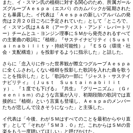
​また、イ・スマン氏の植樹に対する関心のため、所属ガール
ズグループＡｅｓｐａ（エスパ）のカムバックが延期された
とも暴露した。イ代表は「Ａｅｓｐａの新しいアルバムの発
売は２月２０日ごろに予定されていた」として「ところで、
イ・スマン氏はＡ＆Ｒ（アーティスト・アンド・レパートリ
ー）チームとユ・ヨンジン理事にＳＭから発売されるすべて
の主要曲の歌詞に『植樹』『サステイナビリティ（Ｓｕｓｔ
ａｉｎａｂｉｌｉｔｙ・持続可能性）』『ＥＳＧ（環境・社
会・支配構造）』を投影するように指示した」と話した。
さらに「念入りに作った世界観が際立つグループＡｅｓｐａ
に全くふさわしくない植樹を投影した歌詞を入れた曲を歌う
ことを指示した」とし「歌詞の一部に『ジャスト・サステイ
ナビリティ』（Ｊｕｓｔ Ｓｕｓｔａｉｎａｂｉｌｉｔ
ｙ）、『１度でも下げる』『共生』『グリーニズム』（Ｇｒ
ｅｅｎｉｓｍ）のような言葉が入り、初期段階の歌詞では直
接的に『植樹』という言葉も登場し、Ａｅｓｐａのメンバー
たちが悲しんで泣きそうになった」と主張した。
イ代表は「今後、わがＳＭはすべてのことを最初からやり直
す」として「それが『ＳＭ３．０』だ。これからはＳＭの音
楽をもう一度聴いてほしい」と呼びかけた。