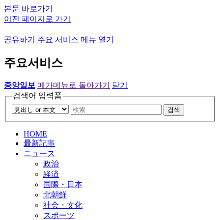
본문 바로가기
이전 페이지로 가기
공유하기
주요 서비스 메뉴 열기
주요서비스
중앙일보
메가메뉴로 돌아가기
닫기
검색어 입력폼
검색
HOME
最新記事
ニュース
政治
経済
国際・日本
北朝鮮
社会・文化
スポーツ