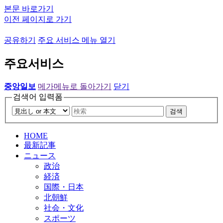
본문 바로가기
이전 페이지로 가기
공유하기
주요 서비스 메뉴 열기
주요서비스
중앙일보
메가메뉴로 돌아가기
닫기
검색어 입력폼
검색
HOME
最新記事
ニュース
政治
経済
国際・日本
北朝鮮
社会・文化
スポーツ