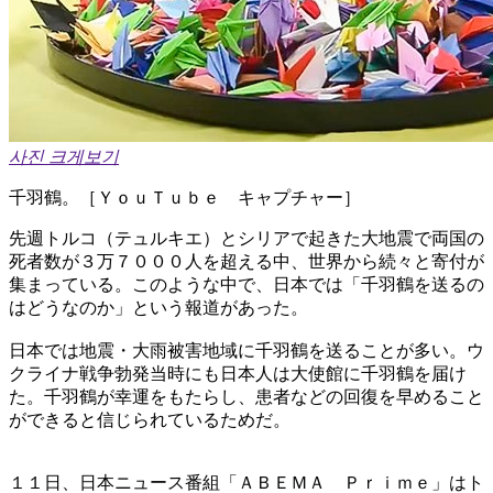
사진 크게보기
千羽鶴。［ＹｏｕＴｕｂｅ キャプチャー］
先週トルコ（テュルキエ）とシリアで起きた大地震で両国の
死者数が３万７０００人を超える中、世界から続々と寄付が
集まっている。このような中で、日本では「千羽鶴を送るの
はどうなのか」という報道があった。
日本では地震・大雨被害地域に千羽鶴を送ることが多い。ウ
クライナ戦争勃発当時にも日本人は大使館に千羽鶴を届け
た。千羽鶴が幸運をもたらし、患者などの回復を早めること
ができると信じられているためだ。
１１日、日本ニュース番組「ＡＢＥＭＡ Ｐｒｉｍｅ」はト