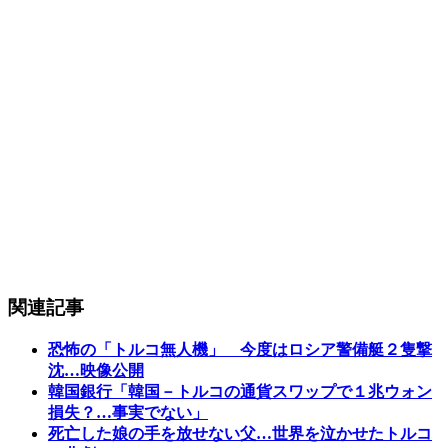
関連記事
恐怖の「トルコ無人機」 今度はロシア警備艇２隻撃
沈…映像公開
韓国銀行「韓国－トルコの通貨スワップで１兆ウォン
損失？…事実でない」
死亡した娘の手を放せない父…世界を泣かせたトルコ