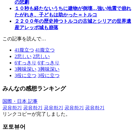
の悲劇
１０秒も経たないうちに建物が倒壊…強い地震で崩れ
たがれき、子どもは助かった＝トルコ
２２００年の歴史持つトルコの古城とシリアの世界遺
産アレッポ城も崩落
この記事を読んで…
41
腹立つ
41
腹立つ
2
悲しい
2
悲しい
6
すっきり
6
すっきり
3
興味深い
3
興味深い
3
役に立つ
3
役に立つ
みんなの感想ランキング
国際・日本 記事
공유하기
공유하기
공유하기
공유하기
공유하기
リンクコピーが完了しました。
포토뷰어