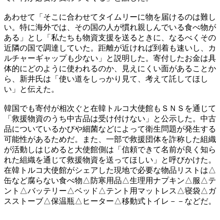
あわせて「そこに合わせてタイムリーに物を届けるのは難し
い。特に海外では、その国の人が慣れ親しんでいる食べ物が
ある」とし「私たちも物資支援を送るときに、なるべくその
近隣の国で調達していた。距離が近ければ到着も速いし、カ
ルチャーギャップも少ない」と説明した。寄付したお金は具
体的にどのように使われるのか、見えにくい面があることか
ら、新井氏は「使い道をしっかり見て、考えて託してほし
い」と伝えた。
韓国でも寄付が相次ぐと在韓トルコ大使館もＳＮＳを通じて
「救援物資のうち中古品は受け付けない」と公示した。中古
品についているかびや細菌などによって衛生問題が発生する
可能性があるためだ。また、一部で救援団体を詐称した組織
が活動しはじめると大使館側は「信頼できて名前が良く知ら
れた組織を通じて救援物資を送ってほしい」と呼びかけた。
在韓トルコ大使館がシェアした現地で必要な物品リストは△
缶など腐らない食べ物△防寒用品△生理用ナプキン△服△テ
ント△バッテリー△ベッド△テント用マットレス△寝袋△ガ
スストーブ△保温瓶△ヒーター△移動式トイレ－－などだ。