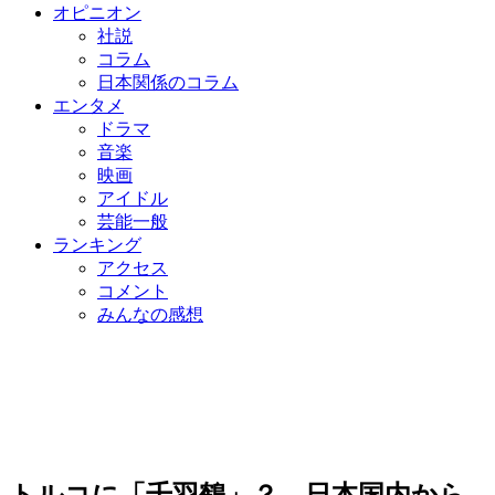
オピニオン
社説
コラム
日本関係のコラム
エンタメ
ドラマ
音楽
映画
アイドル
芸能一般
ランキング
アクセス
コメント
みんなの感想
トルコに「千羽鶴」？ 日本国内から