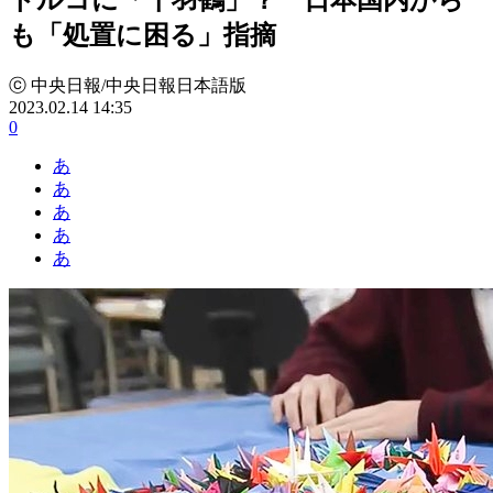
も「処置に困る」指摘
ⓒ 中央日報/中央日報日本語版
2023.02.14 14:35
0
あ
あ
あ
あ
あ