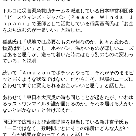
トルコに災害緊急救助チームを派遣している日本非営利団体
「ピースウィンズ・ジャパン（Ｐｅａｃｅ Ｗｉｎｄｓ Ｊ
ａｐａｎ）」で医師として活動している稲葉基高氏は「お金
をぶち込むのが一番いい」と話した。
稲葉氏は「現地では必要なものが何なのか、刻々と変わる。
物資は難しい」とし「水やパン、温かいものがほしいニーズ
はあると思うが、送って着いた時にはもう別のものに変わっ
ている」と説明。
続いて「Ａｍａｚｏｎでポチッとやって、それがそのままピ
ッと届くような状況ではない。だからこそ、現場のニーズに
合わせてすぐに変えられるお金がいいと思う」と話した。
あわせて「東日本大震災の時も同じことが起きたが、いわゆ
るラストワンマイルを誰が届けるのか。それを届ける人がい
ないと届かない」と付け加えた。
同団体で広報および企業提携を担当している新井杏子氏も
「一日ではなく、数時間ごとにそこの場所にどんな人がい
て、何が必要か変わってくる」と話した。