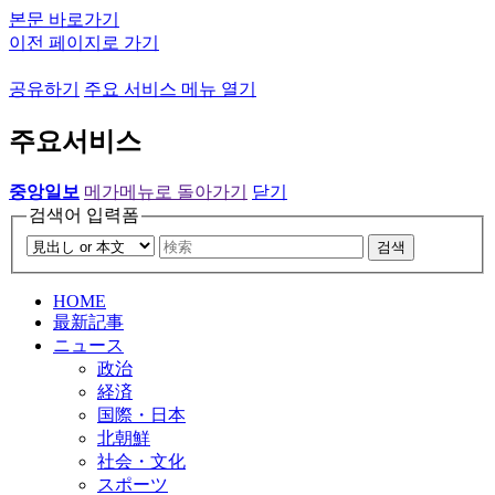
본문 바로가기
이전 페이지로 가기
공유하기
주요 서비스 메뉴 열기
주요서비스
중앙일보
메가메뉴로 돌아가기
닫기
검색어 입력폼
검색
HOME
最新記事
ニュース
政治
経済
国際・日本
北朝鮮
社会・文化
スポーツ