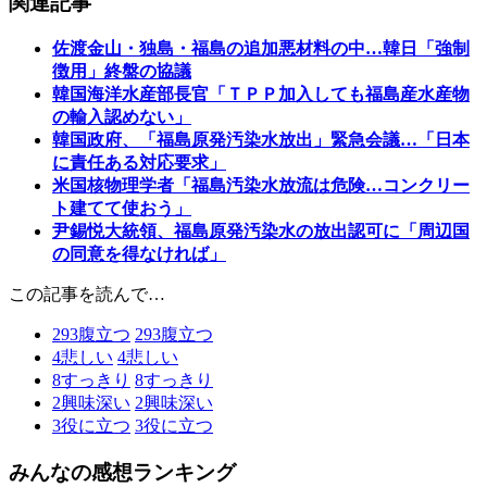
関連記事
佐渡金山・独島・福島の追加悪材料の中…韓日「強制
徴用」終盤の協議
韓国海洋水産部長官「ＴＰＰ加入しても福島産水産物
の輸入認めない」
韓国政府、「福島原発汚染水放出」緊急会議…「日本
に責任ある対応要求」
米国核物理学者「福島汚染水放流は危険…コンクリー
ト建てて使おう」
尹錫悦大統領、福島原発汚染水の放出認可に「周辺国
の同意を得なければ」
この記事を読んで…
293
腹立つ
293
腹立つ
4
悲しい
4
悲しい
8
すっきり
8
すっきり
2
興味深い
2
興味深い
3
役に立つ
3
役に立つ
みんなの感想ランキング