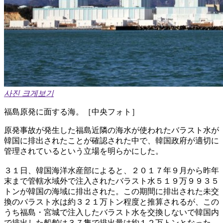
사진 크게보기
福島原発に面する海。［中央フォト］
原発事故が発生した福島近隣の海水が使われたバラスト水が
韓国に排出されたことが確認された中で、韓国政府が適切に
管理されているという立場を明らかにした。
３１日、韓国海洋水産部によると、２０１７年９月から昨年
末まで管轄水域外で注入されたバラスト水５１９万９９３５
トンが韓国の海域に排出された。この期間に排出された未交
換のバラスト水は約３２１万トン程度と推算されるが、この
うち福島・宮城で注入したバラスト水を交換しないで韓国内
で排出した船舶は３７隻で排出量は約１２万トンとなった。