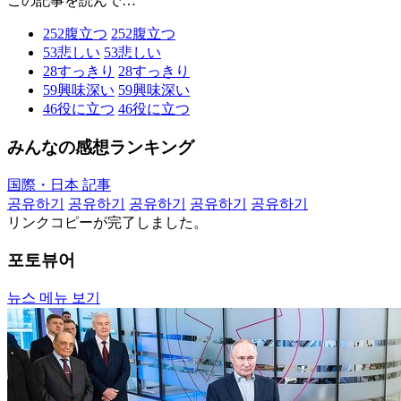
この記事を読んで…
252
腹立つ
252
腹立つ
53
悲しい
53
悲しい
28
すっきり
28
すっきり
59
興味深い
59
興味深い
46
役に立つ
46
役に立つ
みんなの感想ランキング
国際・日本 記事
공유하기
공유하기
공유하기
공유하기
공유하기
リンクコピーが完了しました。
포토뷰어
뉴스 메뉴 보기