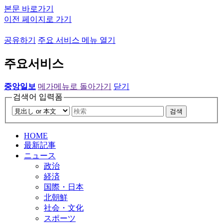
본문 바로가기
이전 페이지로 가기
공유하기
주요 서비스 메뉴 열기
주요서비스
중앙일보
메가메뉴로 돌아가기
닫기
검색어 입력폼
검색
HOME
最新記事
ニュース
政治
経済
国際・日本
北朝鮮
社会・文化
スポーツ