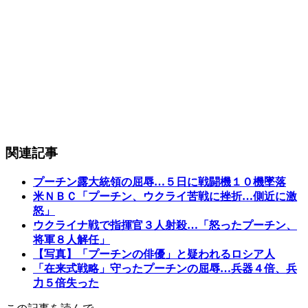
関連記事
プーチン露大統領の屈辱…５日に戦闘機１０機墜落
米ＮＢＣ「プーチン、ウクライ苦戦に挫折…側近に激
怒」
ウクライナ戦で指揮官３人射殺…「怒ったプーチン、
将軍８人解任」
【写真】「プーチンの俳優」と疑われるロシア人
「在来式戦略」守ったプーチンの屈辱…兵器４倍、兵
力５倍失った