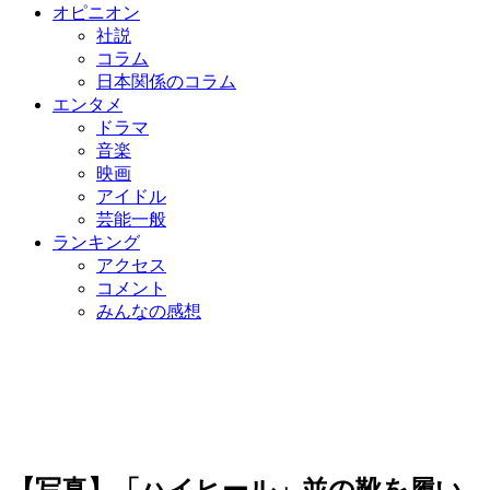
オピニオン
社説
コラム
日本関係のコラム
エンタメ
ドラマ
音楽
映画
アイドル
芸能一般
ランキング
アクセス
コメント
みんなの感想
【写真】「ハイヒール」並の靴を履い