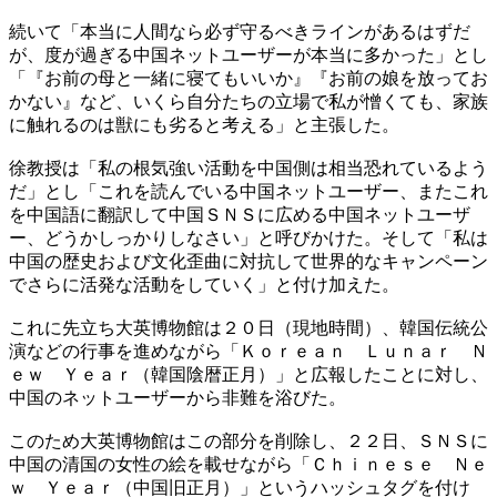
続いて「本当に人間なら必ず守るべきラインがあるはずだ
が、度が過ぎる中国ネットユーザーが本当に多かった」とし
「『お前の母と一緒に寝てもいいか』『お前の娘を放ってお
かない』など、いくら自分たちの立場で私が憎くても、家族
に触れるのは獣にも劣ると考える」と主張した。
徐教授は「私の根気強い活動を中国側は相当恐れているよう
だ」とし「これを読んでいる中国ネットユーザー、またこれ
を中国語に翻訳して中国ＳＮＳに広める中国ネットユーザ
ー、どうかしっかりしなさい」と呼びかけた。そして「私は
中国の歴史および文化歪曲に対抗して世界的なキャンペーン
でさらに活発な活動をしていく」と付け加えた。
これに先立ち大英博物館は２０日（現地時間）、韓国伝統公
演などの行事を進めながら「Ｋｏｒｅａｎ Ｌｕｎａｒ Ｎ
ｅｗ Ｙｅａｒ（韓国陰暦正月）」と広報したことに対し、
中国のネットユーザーから非難を浴びた。
このため大英博物館はこの部分を削除し、２２日、ＳＮＳに
中国の清国の女性の絵を載せながら「Ｃｈｉｎｅｓｅ Ｎｅ
ｗ Ｙｅａｒ（中国旧正月）」というハッシュタグを付け