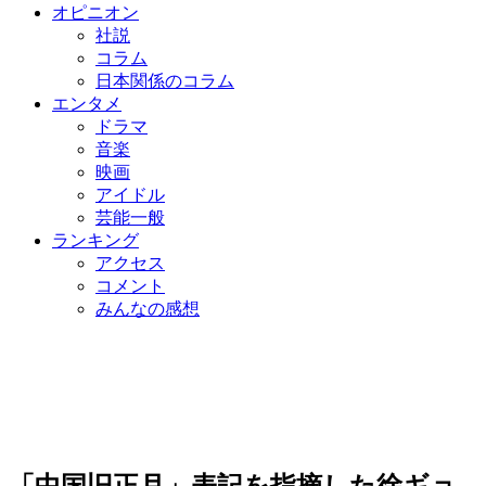
オピニオン
社説
コラム
日本関係のコラム
エンタメ
ドラマ
音楽
映画
アイドル
芸能一般
ランキング
アクセス
コメント
みんなの感想
「中国旧正月」表記を指摘した徐ギョ