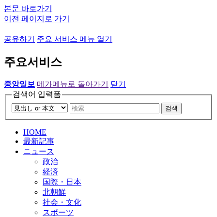
본문 바로가기
이전 페이지로 가기
공유하기
주요 서비스 메뉴 열기
주요서비스
중앙일보
메가메뉴로 돌아가기
닫기
검색어 입력폼
검색
HOME
最新記事
ニュース
政治
経済
国際・日本
北朝鮮
社会・文化
スポーツ