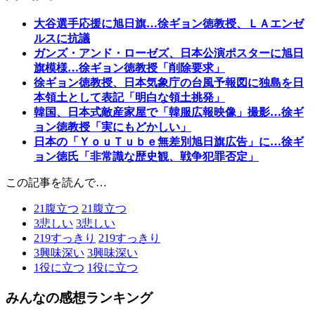
大谷選手応援に旭日旗…徐ギョン徳教授、ＬＡエンゼ
ルスに抗議
ガンズ・アンド・ローゼズ、日本公演ポスターに旭日
旗模様…徐ギョン徳教授「削除要求」
徐ギョン徳教授、日本気象庁の台風予報図に独島を日
本領土として表記「明白な領土挑発」
韓国、日本式敵産家屋で「韓服広報映像」撮影…徐ギ
ョン徳教授「実にもどかしい」
日本の「ＹｏｕＴｕｂｅ無差別旭日旗広告」に…徐ギ
ョン徳氏「非常識な歴史観、戦争犯罪否定」
この記事を読んで…
21
腹立つ
21
腹立つ
3
悲しい
3
悲しい
219
すっきり
219
すっきり
3
興味深い
3
興味深い
1
役に立つ
1
役に立つ
みんなの感想ランキング