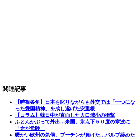
関連記事
【時視各角】日本を叱りながらも外交では「一つにな
った愛国精神」を成し遂げた安重根
【コラム】韓日中が直面した人口減少の衝撃
ふとんかぶって外出…米国、氷点下５０度の寒波に
「命が危険」
暖かい欧州の気候、プーチンが負けた…バルブ締めた