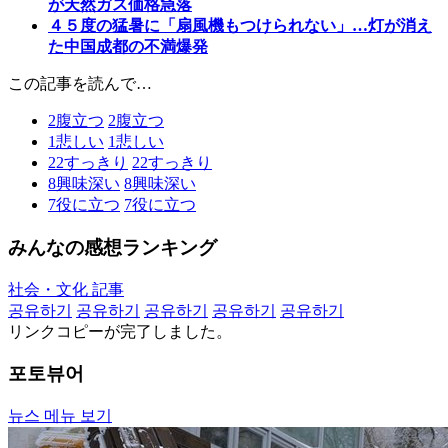
が天然ガス価格急落
４５度の猛暑に「扇風機もつけられない」…灯が消え
た中国成都の不満爆発
この記事を読んで…
2
腹立つ
2
腹立つ
1
悲しい
1
悲しい
22
すっきり
22
すっきり
8
興味深い
8
興味深い
7
役に立つ
7
役に立つ
みんなの感想ランキング
社会・文化 記事
공유하기
공유하기
공유하기
공유하기
공유하기
リンクコピーが完了しました。
포토뷰어
뉴스 메뉴 보기