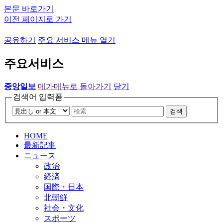
본문 바로가기
이전 페이지로 가기
공유하기
주요 서비스 메뉴 열기
주요서비스
중앙일보
메가메뉴로 돌아가기
닫기
검색어 입력폼
검색
HOME
最新記事
ニュース
政治
経済
国際・日本
北朝鮮
社会・文化
スポーツ