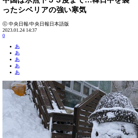
ったシベリアの強い寒気
ⓒ 中央日報/中央日報日本語版
2023.01.24 14:37
0
あ
あ
あ
あ
あ