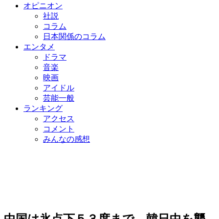
オピニオン
社説
コラム
日本関係のコラム
エンタメ
ドラマ
音楽
映画
アイドル
芸能一般
ランキング
アクセス
コメント
みんなの感想
中国は氷点下５３度まで…韓日中を襲