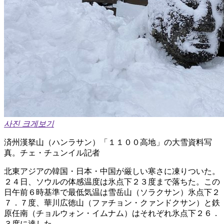
사진 크게보기
済州漢拏山（ハンラサン）「１１００高地」の大雪資料写
真。チェ・チュンイル記者
北東アジアの韓国・日本・中国が厳しい寒さに凍りついた。
２４日、ソウルの体感温度は氷点下２３度まで落ちた。この
日午前６時基準で最低気温は雪岳山（ソラクサン）氷点下２
７．７度、華川広徳山（ファチョン・クァンドクサン）と鉄
原任南（チョルウォン・イムナム）はそれぞれ氷点下２６．
３度に達した。