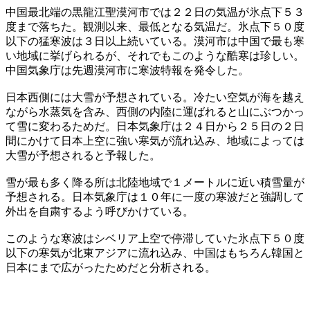
中国最北端の黒龍江聖漠河市では２２日の気温が氷点下５３
度まで落ちた。観測以来、最低となる気温だ。氷点下５０度
以下の猛寒波は３日以上続いている。漠河市は中国で最も寒
い地域に挙げられるが、それでもこのような酷寒は珍しい。
中国気象庁は先週漠河市に寒波特報を発令した。
日本西側には大雪が予想されている。冷たい空気が海を越え
ながら水蒸気を含み、西側の内陸に運ばれると山にぶつかっ
て雪に変わるためだ。日本気象庁は２４日から２５日の２日
間にかけて日本上空に強い寒気が流れ込み、地域によっては
大雪が予想されると予報した。
雪が最も多く降る所は北陸地域で１メートルに近い積雪量が
予想される。日本気象庁は１０年に一度の寒波だと強調して
外出を自粛するよう呼びかけている。
このような寒波はシベリア上空で停滞していた氷点下５０度
以下の寒気が北東アジアに流れ込み、中国はもちろん韓国と
日本にまで広がったためだと分析される。