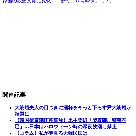
韓国の飲酒文化に変化…「酔うよりも吟味」（２）
関連記事
大統領夫人の目つきに酒杯をそっと下ろす尹大統領が
話題に
【韓国梨泰院圧死事故】米主要紙「梨泰院、警察不
足」…日本はハロウィーン時の深夜飲酒も禁止
【コラム】私が夢見る大韓民国は