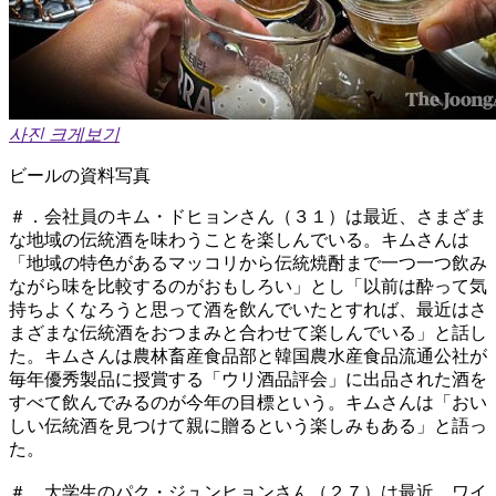
사진 크게보기
ビールの資料写真
＃．会社員のキム・ドヒョンさん（３１）は最近、さまざま
な地域の伝統酒を味わうことを楽しんでいる。キムさんは
「地域の特色があるマッコリから伝統焼酎まで一つ一つ飲み
ながら味を比較するのがおもしろい」とし「以前は酔って気
持ちよくなろうと思って酒を飲んでいたとすれば、最近はさ
まざまな伝統酒をおつまみと合わせて楽しんでいる」と話し
た。キムさんは農林畜産食品部と韓国農水産食品流通公社が
毎年優秀製品に授賞する「ウリ酒品評会」に出品された酒を
すべて飲んでみるのが今年の目標という。キムさんは「おい
しい伝統酒を見つけて親に贈るという楽しみもある」と語っ
た。
＃．大学生のパク・ジュンヒョンさん（２７）は最近、ワイ