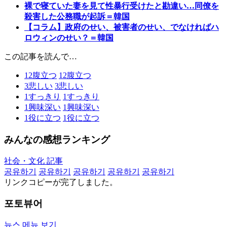
裸で寝ていた妻を見て性暴行受けたと勘違い…同僚を
殺害した公務職が起訴＝韓国
【コラム】政府のせい、被害者のせい、でなければハ
ロウィンのせい？＝韓国
この記事を読んで…
12
腹立つ
12
腹立つ
3
悲しい
3
悲しい
1
すっきり
1
すっきり
1
興味深い
1
興味深い
1
役に立つ
1
役に立つ
みんなの感想ランキング
社会・文化 記事
공유하기
공유하기
공유하기
공유하기
공유하기
リンクコピーが完了しました。
포토뷰어
뉴스 메뉴 보기