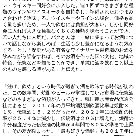
ン・ウイスキー同好会に加入した。週１回ずつさまざまな種
類のワインやウイスキーを各自持参し、準備されたおつまみ
と合わせて吟味する。ウイスキーやワインの場合、価格も高
く量も多いため、一人で飲むには負担が大きい。しかし同好
会に入れば大きな負担なく多くの種類を味わうことができ、
若い人たちに人気だ。パクさんは「一緒に集まってお酒につ
いて話しながら楽しめば、生活も少し豊かになるような気が
する」とし「歴史がある有名なワイナリーや製造場のお酒を
飲みながら話をすれば、そのお酒を作った国の文化、地域の
特色、伝統などを知ることができ、単純に酒を飲むこと以上
のものを感じる時がある」と伝えた。
「注げ、飲め」という時代が過ぎて酒を吟味する時代が訪れ
た。この数年間、焼酎やビールが掌握していた市場に伝統酒
などのさまざまな酒類が入ってきた。韓国農水産食品流通公
社によると、２０１７年の月平均酒類別飲酒比率は焼酎３
１％、伝統酒１６．２％だったが、２０２１年には焼酎の比
率が２５．４％に減少し、伝統酒は２０％に増えた。焼酎の
半分程度だった伝統酒の比率が４年間で８０％水準まで上昇
し、その差が縮まった。「最も好きな酒類」も２０１７年に