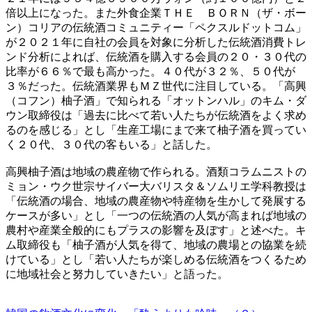
倍以上になった。また外食企業ＴＨＥ ＢＯＲＮ（ザ・ボー
ン）コリアの伝統酒コミュニティー「ペクスルドットコム」
が２０２１年に自社の会員を対象に分析した伝統酒消費トレ
ンド分析によれば、伝統酒を購入する会員の２０・３０代の
比率が６６％で最も高かった。４０代が３２％、５０代が
３％だった。伝統酒業界もＭＺ世代に注目している。「高興
（コフン）柚子酒」で知られる「オットンハル」のキム・ダ
ウン取締役は「過去に比べて若い人たちが伝統酒をよく求め
るのを感じる」とし「生産工場にまで来て柚子酒を買ってい
く２０代、３０代の客もいる」と話した。
高興柚子酒は地域の農産物で作られる。酒類コラムニストの
ミョン・ウク世宗サイバー大バリスタ＆ソムリエ学科教授は
「伝統酒の場合、地域の農産物や特産物を生かして発展する
ケースが多い」とし「一つの伝統酒の人気が高まれば地域の
農村や産業全般的にもプラスの影響を及ぼす」と述べた。キ
ム取締役も「柚子酒が人気を得て、地域の農場との協業を続
けている」とし「若い人たちが楽しめる伝統酒をつくるため
に地域社会と努力していきたい」と語った。