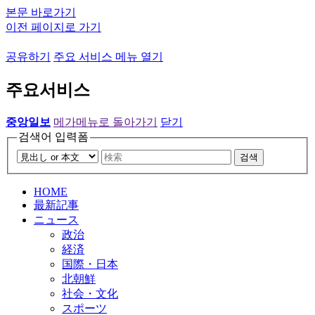
본문 바로가기
이전 페이지로 가기
공유하기
주요 서비스 메뉴 열기
주요서비스
중앙일보
메가메뉴로 돌아가기
닫기
검색어 입력폼
검색
HOME
最新記事
ニュース
政治
経済
国際・日本
北朝鮮
社会・文化
スポーツ