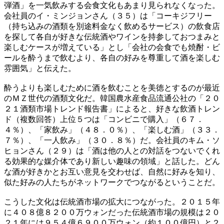
弾酒」を一気飲みする会食文化もあまり見られなくなった。
会社員のイ・ミンジョンさん（３５）は「コーキジフリー
（持ち込みの酒類を別途料金なく飲めるサービス）の飲食店
を探して各自が好きな伝統酒やワインを持参しておつまみと
楽しむケースが増えている」とし「会社の会食でも焼酎・ビ
ールを酔うまで飲むより、各自の好みを尊重して酒を楽しむ
雰囲気」と伝えた。
酔うよりも楽しむために酒を飲むことを美徳とするのが最近
のＭＺ世代の酒類文化だ。韓国農水産食品流通公社の「２０
２１酒類市場トレンド報告書」によると、好きな飲酒トレン
ド（複数回答）上位５つは「コンビニで購入」（６７．
４％）、「家飲み」（４８．０％）、「楽しむ酒」（３３．
７％）、「一人飲み」（３０．８％）だ。会社員のキム・ソ
ヒョンさん（２９）は「酒は他の人との対話をつないでくれ
る効果的な媒介体であり新しい趣味の領域」と話した。どん
な酒が好きかとお互い意見を交わせば、自然に好みを知り、
似た好みの人たちがネットワークでつながるということだ。
こうした文化は伝統酒市場の拡大につながった。２０１５年
に４０８億８２００万ウォンだった伝統酒市場の規模は２０
２１年には９５４億６９００万ウォン（約１００億円）と２