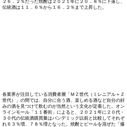
２６．２％だった焼酎は２０２１年に２０．８％に下落し、
伝統酒は１１．６％から１６．２％まで上昇した。
各業界が注目している消費者層「ＭＺ世代（ミレニアル＋Ｚ
世代）」の間では、自分に合う酒、楽しめる酒など自分の好
みの酒を見つけて飲むのが当然という文化が定着した。オン
ラインモール「１１番街」によると、２０２１年に２０代・
３０代の伝統酒購買量はパンデミック以前と比較してそれぞ
れ６３％増、７８％増となった。焼酎とビールを混ぜた「爆