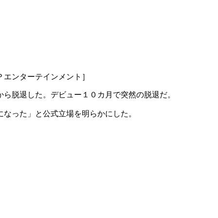
Ｐエンターテインメント］
から脱退した。デビュー１０カ月で突然の脱退だ。
になった」と公式立場を明らかにした。