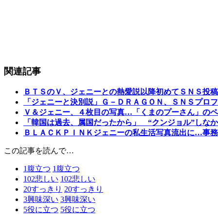
関連記事
ＢＴＳのＶ、ジェニーとの熱愛説以降初めてＳＮＳ投稿
「ジェニーと決別説」Ｇ－ＤＲＡＧＯＮ、ＳＮＳプロフ
Ｖ＆ジェニー、４枚目の写真…「くまのプーさん」のペ
「韓国は過去、属国だったから」 “クンジョル”しな
ＢＬＡＣＫＰＩＮＫジェニーの私生活写真流出に…事務
この記事を読んで…
1
腹立つ
1
腹立つ
102
悲しい
102
悲しい
20
すっきり
20
すっきり
3
興味深い
3
興味深い
5
役に立つ
5
役に立つ