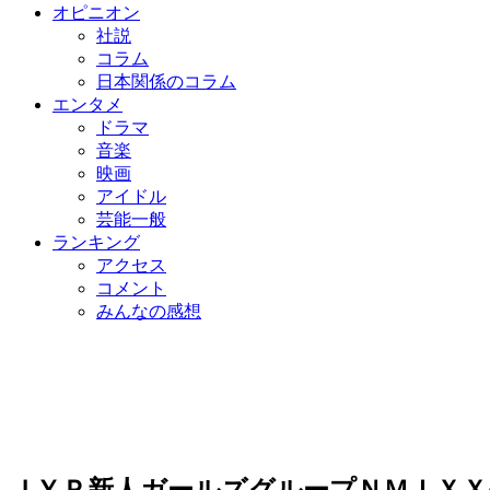
オピニオン
社説
コラム
日本関係のコラム
エンタメ
ドラマ
音楽
映画
アイドル
芸能一般
ランキング
アクセス
コメント
みんなの感想
ＪＹＰ新人ガールズグループＮＭＩＸＸ