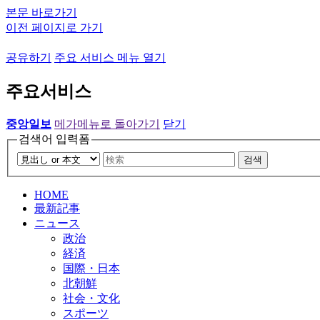
본문 바로가기
이전 페이지로 가기
공유하기
주요 서비스 메뉴 열기
주요서비스
중앙일보
메가메뉴로 돌아가기
닫기
검색어 입력폼
검색
HOME
最新記事
ニュース
政治
経済
国際・日本
北朝鮮
社会・文化
スポーツ