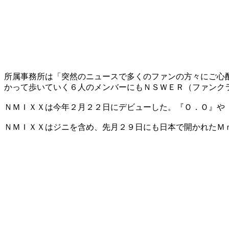
所属事務所は「突然のニュースで多くのファンの方々にご心
かって歩いていく６人のメンバーにもＮＳＷＥＲ（ファンク
ＮＭＩＸＸは今年２月２２日にデビューした。『Ｏ．Ｏ』や
ＮＭＩＸＸはジニを含め、先月２９日にも日本で開かれたＭ