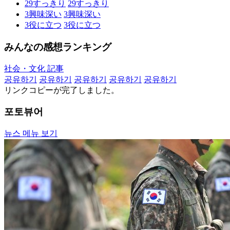
29
すっきり
29
すっきり
3
興味深い
3
興味深い
3
役に立つ
3
役に立つ
みんなの感想ランキング
社会・文化 記事
공유하기
공유하기
공유하기
공유하기
공유하기
リンクコピーが完了しました。
포토뷰어
뉴스 메뉴 보기