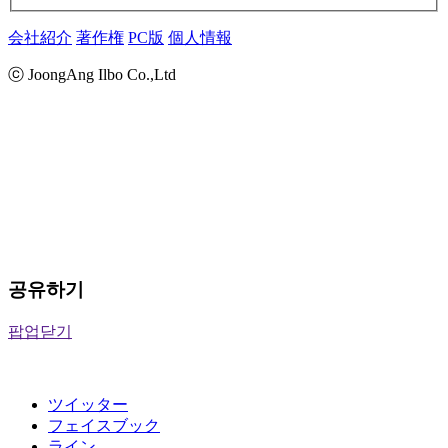
会社紹介
著作権
PC版
個人情報
ⓒ JoongAng Ilbo Co.,Ltd
공유하기
팝업닫기
ツイッター
フェイスブック
ライン