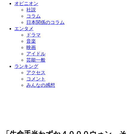
オピニオン
社説
コラム
日本関係のコラム
エンタメ
ドラマ
音楽
映画
アイドル
芸能一般
ランキング
アクセス
コメント
みんなの感想
「生命手当わずか４０００ウォン、そ