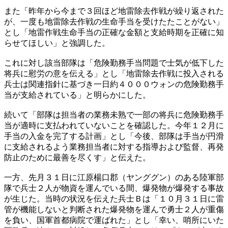
また「昨年から今まで３回ほど地雷除去作戦が繰り返された
が、一度も地雷除去作戦の生命手当を受けたたことがない」
とし「地雷作戦生命手当の正確な金額と支給時期を正確に知
らせてほしい」と強調した。
これに対し該当部隊は「危険勤務手当問題で士気が低下した
将兵に慰労の意を伝える」とし「地雷除去作戦に投入される
兵士は関連指針に基づき一日約４０００ウォンの危険勤務手
当が支給されている」と明らかにした。
続いて「部隊は担当者の業務未熟で一部の将兵に危険勤務手
当が適時に支払われていないことを確認した。今年１２月に
手当の入金を完了する計画」とし「今後、部隊は手当が円滑
に支給されるよう業務担当者に対する指導および監督、再発
防止のために最善を尽くす」と伝えた。
一方、先月３１日に江原楊口郡（ヤンググン）のある陸軍部
隊で兵士２人が物資を運んでいる間、爆発物が爆発する事故
が生じた。当時の状況を伝えた兵士Ｂは「１０月３１日に雷
管が機能しないと判断された爆発物を運んで勇士２人が重傷
を負い、国軍首都病院で運ばれた」とし「幸い、哨所にいた