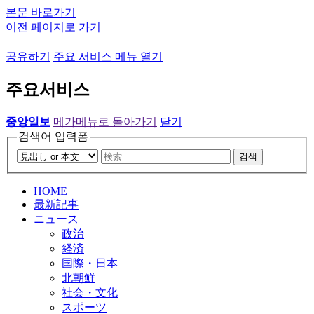
본문 바로가기
이전 페이지로 가기
공유하기
주요 서비스 메뉴 열기
주요서비스
중앙일보
메가메뉴로 돌아가기
닫기
검색어 입력폼
검색
HOME
最新記事
ニュース
政治
経済
国際・日本
北朝鮮
社会・文化
スポーツ