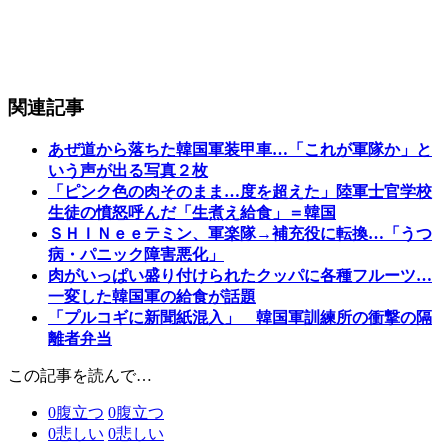
関連記事
あぜ道から落ちた韓国軍装甲車…「これが軍隊か」と
いう声が出る写真２枚
「ピンク色の肉そのまま…度を超えた」陸軍士官学校
生徒の憤怒呼んだ「生煮え給食」＝韓国
ＳＨＩＮｅｅテミン、軍楽隊→補充役に転換…「うつ
病・パニック障害悪化」
肉がいっぱい盛り付けられたクッパに各種フルーツ…
一変した韓国軍の給食が話題
「プルコギに新聞紙混入」 韓国軍訓練所の衝撃の隔
離者弁当
この記事を読んで…
0
腹立つ
0
腹立つ
0
悲しい
0
悲しい