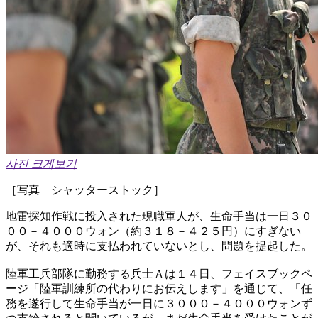
사진 크게보기
［写真 シャッターストック］
地雷探知作戦に投入された現職軍人が、生命手当は一日３０
００－４０００ウォン（約３１８－４２５円）にすぎない
が、それも適時に支払われていないとし、問題を提起した。
陸軍工兵部隊に勤務する兵士Ａは１４日、フェイスブックペ
ージ「陸軍訓練所の代わりにお伝えします」を通じて、「任
務を遂行して生命手当が一日に３０００－４０００ウォンず