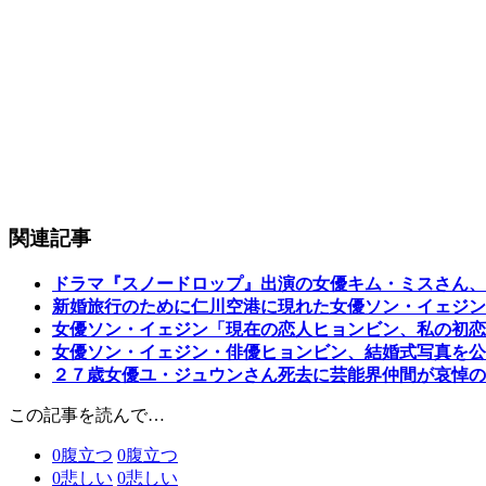
関連記事
ドラマ『スノードロップ』出演の女優キム・ミスさん、
新婚旅行のために仁川空港に現れた女優ソン・イェジン
女優ソン・イェジン「現在の恋人ヒョンビン、私の初恋
女優ソン・イェジン・俳優ヒョンビン、結婚式写真を公
２７歳女優ユ・ジュウンさん死去に芸能界仲間が哀悼の
この記事を読んで…
0
腹立つ
0
腹立つ
0
悲しい
0
悲しい