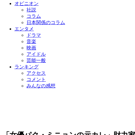
オピニオン
社説
コラム
日本関係のコラム
エンタメ
ドラマ
音楽
映画
アイドル
芸能一般
ランキング
アクセス
コメント
みんなの感想
「女優パク・ミニョンの元カレ」財力家