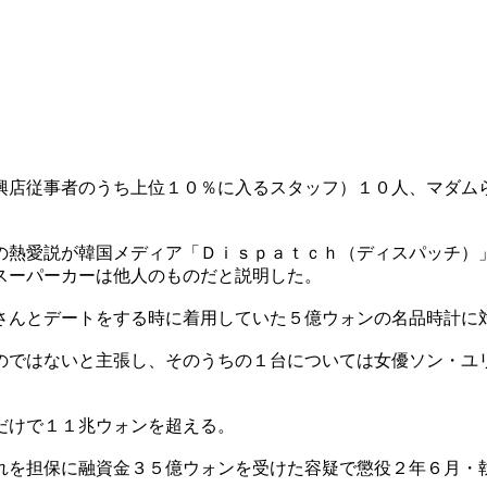
興店従事者のうち上位１０％に入るスタッフ）１０人、マダム
の熱愛説が韓国メディア「Ｄｉｓｐａｔｃｈ（ディスパッチ）
スーパーカーは他人のものだと説明した。
さんとデートをする時に着用していた５億ウォンの名品時計に
のではないと主張し、そのうちの１台については女優ソン・ユ
だけで１１兆ウォンを超える。
れを担保に融資金３５億ウォンを受けた容疑で懲役２年６月・