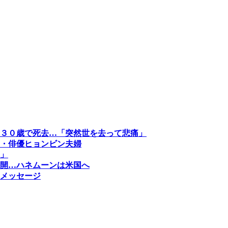
３０歳で死去…「突然世を去って悲痛」
・俳優ヒョンビン夫婦
」
開…ハネムーンは米国へ
メッセージ