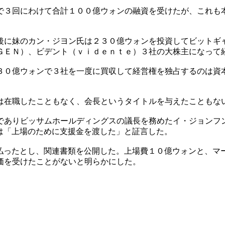
で３回にわけて合計１００億ウォンの融資を受けたが、これも
後に妹のカン・ジヨン氏は２３０億ウォンを投資してビットギ
ＧＥＮ）、ビデント（ｖｉｄｅｎｔｅ）３社の大株主になって
３０億ウォンで３社を一度に買収して経営権を独占するのは資
は在職したこともなく、会長というタイトルを与えたこともな
でありビッサムホールディングスの議長を務めたイ・ジョンフ
は「上場のために支援金を渡した」と証言した。
払ったとし、関連書類を公開した。上場費１０億ウォンと、マ
価を受けたことがないと明らかにした。