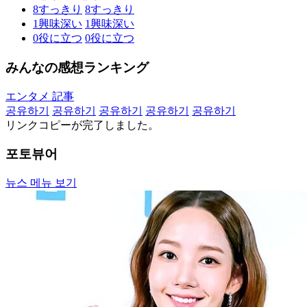
8
すっきり
8
すっきり
1
興味深い
1
興味深い
0
役に立つ
0
役に立つ
みんなの感想ランキング
エンタメ 記事
공유하기
공유하기
공유하기
공유하기
공유하기
リンクコピーが完了しました。
포토뷰어
뉴스 메뉴 보기