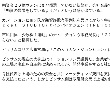
融資金２０億ウォンはまだ償還していない状態だ。会社名義
「融資の隠匿をしているようだ」という疑惑が出ている。
カン・ジョンヒョン氏が融資詐欺有罪判決を受けてから２年
ｃｋｅｔ ＳＴＵＤＩＯ）とインバイオジェン（ＩＮＢＩＯ
市民団体「少数株主運動」のナム・チョンウ事務局長は「２
らない」と指摘した。
ビッサムコリア広報常務は「この人（カン・ジョンヒョン）
ビッサムの現在の大株主はイ・ジョンフン元議長だ。創業者
の上場と廃止を自主的に決められるが、開発事業をするＱ社
Ｑ社代表は上場のための資金と共にマーケティング費用を支
を支払ったという。しかしビッサム側は取引所次元で上場対