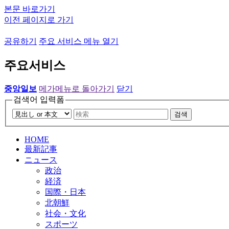
본문 바로가기
이전 페이지로 가기
공유하기
주요 서비스 메뉴 열기
주요서비스
중앙일보
메가메뉴로 돌아가기
닫기
검색어 입력폼
검색
HOME
最新記事
ニュース
政治
経済
国際・日本
北朝鮮
社会・文化
スポーツ