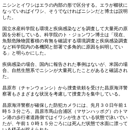
ニシンとイワシはエラの内部の形で区分する。エラが櫛状に
なっていればイワシ、そうでなければニシンだと博士は説明
した。
国立水産科学院も環境と疾病感染などを調査して大量死の原
因を分析している。科学院のト・ジョンワン博士は「現在、
魚類危険物質蓄積の有無を確認する環境調査と疾病感染調査
など科学院内の各機関と部署で多角的に原因を糾明してい
る」と明らかにした。
疾病感染の場合、国内に報告された事例はないが、米国の場
合、自然生態系でニシンが大量死したことがあると確認され
た。
昌原市（チャンウォンシ）から捜査依頼を受けた昌原海洋警
察署もさまざまな状況を考慮して捜査力を集中している。
昌原海洋警察が確保した防犯カメラには、先月３０日午前１
時５３分ごろ、昌原市馬山合浦区（マサンハッポグ）のトマ
ン港の歩行者道路側ではイワシが生きている状態で泳いでい
たが、午前１０時１５分ごろには死んだ状態で水面に漂って
いる様子が捉えられた。