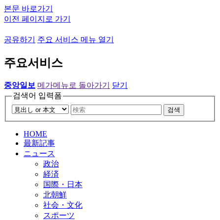
본문 바로가기
이전 페이지로 가기
공유하기
주요 서비스 메뉴 열기
주요서비스
중앙일보
메가메뉴로 돌아가기
닫기
검색어 입력폼
검색
HOME
最新記事
ニュース
政治
経済
国際・日本
北朝鮮
社会・文化
スポーツ