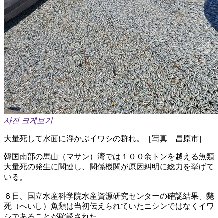
사진 크게보기
大量死して水面に浮かぶイワシの群れ。［写真 昌原市］
韓国南部の馬山（マサン）湾では１００余トンを越える魚類
大量死の発生に関連し、関係機関が原因糾明に総力を挙げて
いる。
６日、国立水産科学院水産資源研究センターの確認結果、斃
死（へいし）魚類は当初伝えられていたニシンではなくイワ
シであることが確認された。