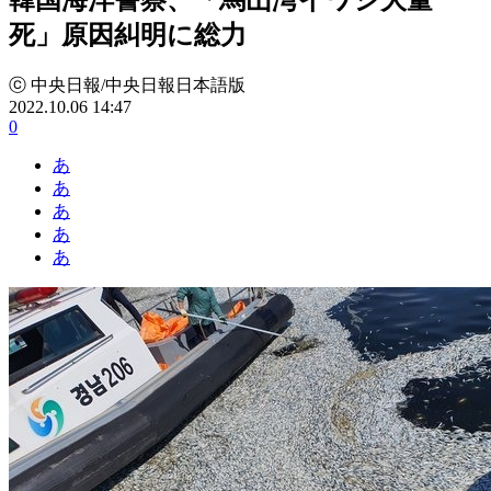
死」原因糾明に総力
ⓒ 中央日報/中央日報日本語版
2022.10.06 14:47
0
あ
あ
あ
あ
あ