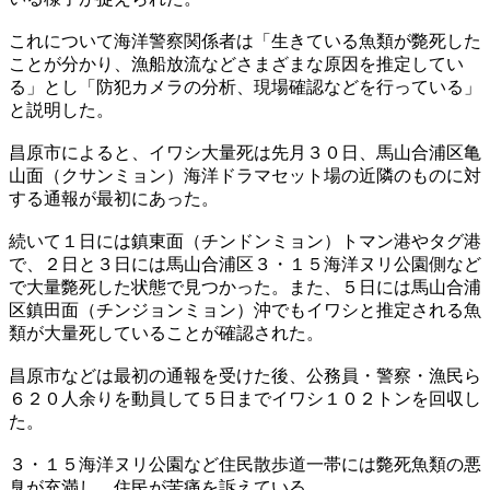
これについて海洋警察関係者は「生きている魚類が斃死した
ことが分かり、漁船放流などさまざまな原因を推定してい
る」とし「防犯カメラの分析、現場確認などを行っている」
と説明した。
昌原市によると、イワシ大量死は先月３０日、馬山合浦区亀
山面（クサンミョン）海洋ドラマセット場の近隣のものに対
する通報が最初にあった。
続いて１日には鎮東面（チンドンミョン）トマン港やタグ港
で、２日と３日には馬山合浦区３・１５海洋ヌリ公園側など
で大量斃死した状態で見つかった。また、５日には馬山合浦
区鎮田面（チンジョンミョン）沖でもイワシと推定される魚
類が大量死していることが確認された。
昌原市などは最初の通報を受けた後、公務員・警察・漁民ら
６２０人余りを動員して５日までイワシ１０２トンを回収し
た。
３・１５海洋ヌリ公園など住民散歩道一帯には斃死魚類の悪
臭が充満し、住民が苦痛を訴えている。