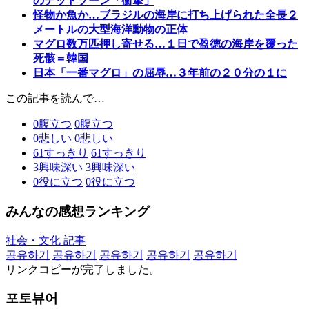
のデッドゾーン「衝撃」
怪物か魚か…ブラジルの海岸に打ち上げられた全長２
メートルの大型海洋動物の正体
マグロ数万匹押し寄せる…１日で盈徳の海岸を覆った
死骸＝韓国
日本「一番マグロ」の屈辱…３年前の２０分の１に
この記事を読んで…
0
腹立つ
0
腹立つ
0
悲しい
0
悲しい
61
すっきり
61
すっきり
3
興味深い
3
興味深い
0
役に立つ
0
役に立つ
みんなの感想ランキング
社会・文化 記事
공유하기
공유하기
공유하기
공유하기
공유하기
リンクコピーが完了しました。
포토뷰어